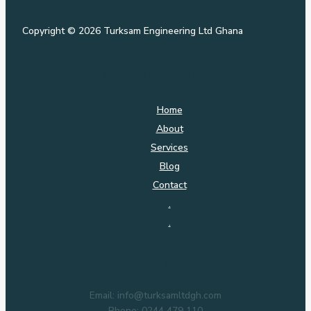
Copyright © 2026 Turksam Engineering Ltd Ghana
Quick Links
Home
About
Services
Blog
Contact
.
.
Contact Info
Email: info@turksamltdgh.com
Phone: 0244 479 110