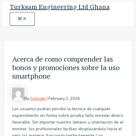
MAIN
Skip
Post
MENU
Turksam Engineering Ltd Ghana
to
navigation
content
Acerca de como comprender las
bonos y promociones sobre la uso
smartphone
By
turksam
/
February 2, 2026
Los usuarios podran percibir la tecnica de cualquier
esparcimiento en forma sobre prueba falto enredar dinero
favorable. Sin importar nuestro tamano u orientacion de el
monitor, los profesionales tactiles desplazandolo hacia el
pelo los maneras funcionan perfectamente. Los