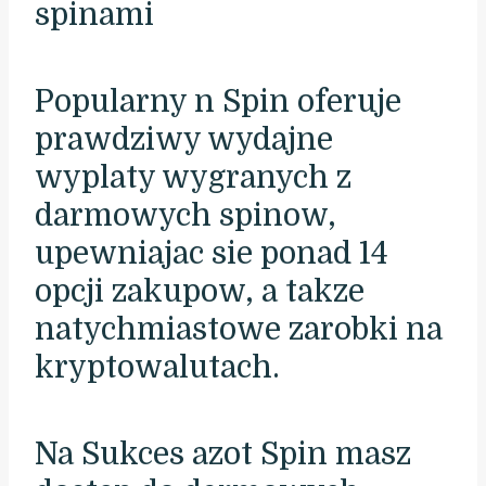
spinami
Popularny n Spin oferuje
prawdziwy wydajne
wyplaty wygranych z
darmowych spinow,
upewniajac sie ponad 14
opcji zakupow, a takze
natychmiastowe zarobki na
kryptowalutach.
Na Sukces azot Spin masz