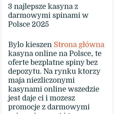
3 najlepsze kasyna z
darmowymi spinami w
Polsce 2025
Bylo kieszen
Strona główna
kasyna online na Polsce, te
oferte bezplatne spiny bez
depozytu. Na rynku ktorzy
maja niezliczonymi
kasynami online wszedzie
jest daje ci i mozesz
promocje z darmowymi