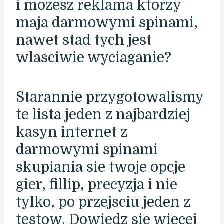
i mozesz reklama ktorzy
maja darmowymi spinami,
nawet stad tych jest
wlasciwie wyciaganie?
Starannie przygotowalismy
te lista jeden z najbardziej
kasyn internet z
darmowymi spinami
skupiania sie twoje opcje
gier, fillip, precyzja i nie
tylko, po przejsciu jeden z
testow. Dowiedz sie wiecej