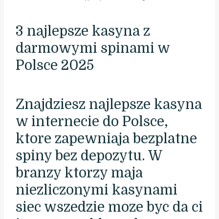
3 najlepsze kasyna z
darmowymi spinami w
Polsce 2025
Znajdziesz najlepsze kasyna
w internecie do Polsce,
ktore zapewniaja bezplatne
spiny bez depozytu. W
branzy ktorzy maja
niezliczonymi kasynami
siec wszedzie moze byc da ci