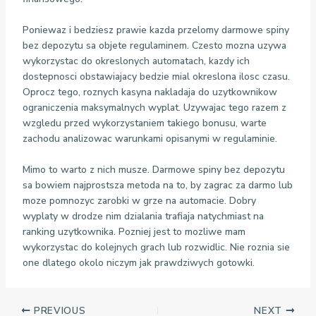
Poniewaz i bedziesz prawie kazda przelomy darmowe spiny
bez depozytu sa objete regulaminem. Czesto mozna uzywa
wykorzystac do okreslonych automatach, kazdy ich
dostepnosci obstawiajacy bedzie mial okreslona ilosc czasu.
Oprocz tego, roznych kasyna nakladaja do uzytkownikow
ograniczenia maksymalnych wyplat. Uzywajac tego razem z
wzgledu przed wykorzystaniem takiego bonusu, warte
zachodu analizowac warunkami opisanymi w regulaminie.
Mimo to warto z nich musze. Darmowe spiny bez depozytu
sa bowiem najprostsza metoda na to, by zagrac za darmo lub
moze pomnozyc zarobki w grze na automacie. Dobry
wyplaty w drodze nim dzialania trafiaja natychmiast na
ranking uzytkownika. Pozniej jest to mozliwe mam
wykorzystac do kolejnych grach lub rozwidlic. Nie roznia sie
one dlatego okolo niczym jak prawdziwych gotowki.
PREVIOUS
NEXT