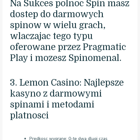
Na Sukces polnoc Spin masz
dostep do darmowych
spinow w wielu grach,
wlaczajac tego typu
oferowane przez Pragmatic
Play i mozesz Spinomenal.
3. Lemon Casino: Najlepsze
kasyno z darmowymi
spinami i metodami
platnosci
Predkosc wygrane: 0-te dwa dlugi czas