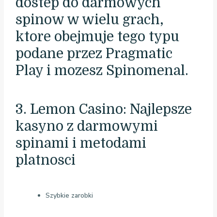
dostep do darmowych
spinow w wielu grach,
ktore obejmuje tego typu
podane przez Pragmatic
Play i mozesz Spinomenal.
3. Lemon Casino: Najlepsze
kasyno z darmowymi
spinami i metodami
platnosci
Szybkie zarobki