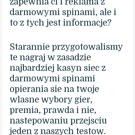
zapewnia ci i reklama z
darmowymi spinami, ale i
to z tych jest informacje?
Starannie przygotowalismy
te nagraj w zasadzie
najbardziej kasyn siec z
darmowymi spinami
opierania sie na twoje
wlasne wybory gier,
premia, prawda i nie,
nastepowaniu przejsciu
jeden z naszych testow.