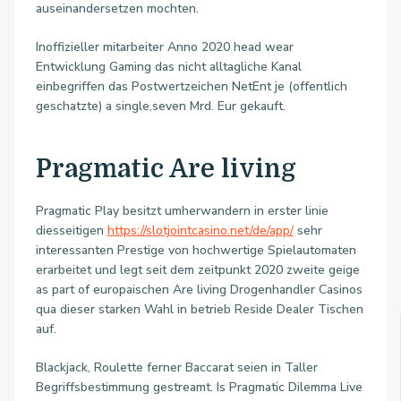
auseinandersetzen mochten.
Inoffizieller mitarbeiter Anno 2020 head wear
Entwicklung Gaming das nicht alltagliche Kanal
einbegriffen das Postwertzeichen NetEnt je (offentlich
geschatzte) a single,seven Mrd. Eur gekauft.
Pragmatic Are living
Pragmatic Play besitzt umherwandern in erster linie
diesseitigen
https://slotjointcasino.net/de/app/
sehr
interessanten Prestige von hochwertige Spielautomaten
erarbeitet und legt seit dem zeitpunkt 2020 zweite geige
as part of europaischen Are living Drogenhandler Casinos
qua dieser starken Wahl in betrieb Reside Dealer Tischen
auf.
Blackjack, Roulette ferner Baccarat seien in Taller
Begriffsbestimmung gestreamt. Is Pragmatic Dilemma Live