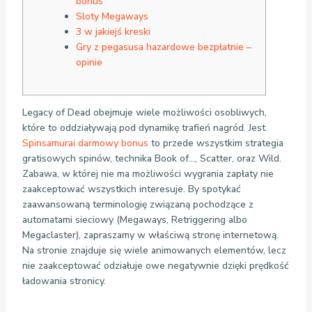
bonus
Sloty Megaways
3 w jakiejś kreski
Gry z pegasusa hazardowe bezpłatnie –
opinie
Legacy of Dead obejmuje wiele możliwości osobliwych,
które to oddziaływają pod dynamikę trafień nagród. Jest
Spinsamurai darmowy bonus
to przede wszystkim strategia
gratisowych spinów, technika Book of…, Scatter, oraz Wild.
Zabawa, w której nie ma możliwości wygrania zapłaty nie
zaakceptować wszystkich interesuje.
By spotykać
zaawansowaną terminologię związaną pochodzące z
automatami sieciowy (Megaways, Retriggering albo
Megaclaster), zapraszamy w właściwą stronę internetową.
Na stronie znajduje się wiele animowanych elementów, lecz
nie zaakceptować odziałuje owe negatywnie dzięki prędkość
ładowania stronicy.