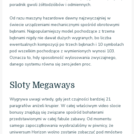
poradnik gwoli żółtodzióbów i odmiennych.
Od razu maszyny hazardowe dawny najzwyczajniej w
świecie urządzeniami mechanicznymi spośród obrotowymi
bębnami. Najpopularniejszy model pochodzące z trzema
bębnami nigdy nie dawał dużych wygranych, bo liczba
ewentualnych kompozycji po trzech bębnach i 10 symbolach
pod wszelkim pochodzące z wymienionych wynosi 103.
Oznacza to, hdy sposobność wylosowania zwyczajnego,
danego systemu równa się zero,jeden proc.
Sloty Megaways
Wygrywa uwagi wtedy, gdy jest czujności bardziej 21
paragrafów aniżeli krupier. W całej właściwym video slocie
bonusy znajdują się związane spośród bohaterami
przedstawionymi w całej fabule zabawy. Od momentu
samego zapoczątkowania wyobrażaliśmy w piwnicy, że
uniwersum Horizon wolno zostanie zobaczyć pod mnóstwo