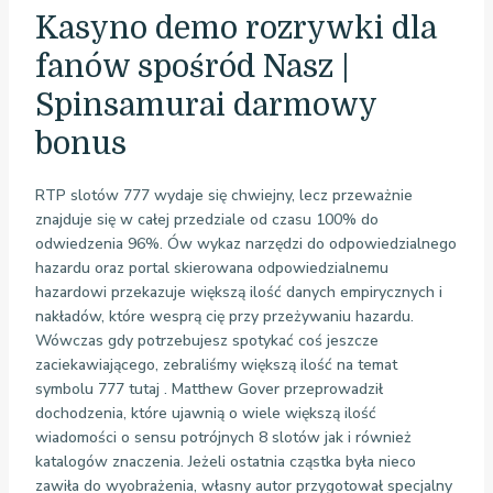
Kasyno demo rozrywki dla
fanów spośród Nasz |
Spinsamurai darmowy
bonus
RTP slotów 777 wydaje się chwiejny, lecz przeważnie
znajduje się w całej przedziale od czasu 100% do
odwiedzenia 96%. Ów wykaz narzędzi do odpowiedzialnego
hazardu oraz portal skierowana odpowiedzialnemu
hazardowi przekazuje większą ilość danych empirycznych i
nakładów, które wesprą cię przy przeżywaniu hazardu.
Wówczas gdy potrzebujesz spotykać coś jeszcze
zaciekawiającego, zebraliśmy większą ilość na temat
symbolu 777 tutaj . Matthew Gover przeprowadził
dochodzenia, które ujawnią o wiele większą ilość
wiadomości o sensu potrójnych 8 slotów jak i również
katalogów znaczenia. Jeżeli ostatnia cząstka była nieco
zawiła do wyobrażenia, własny autor przygotował specjalny