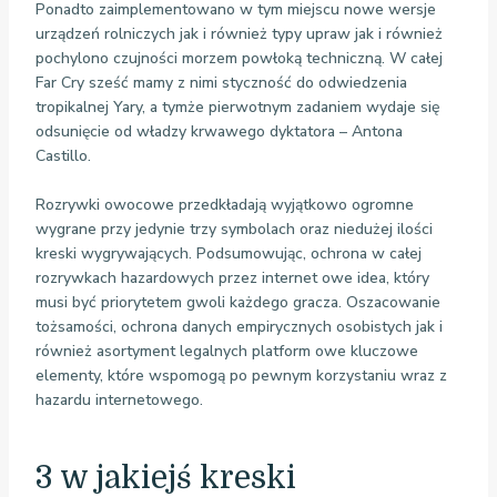
Ponadto zaimplementowano w tym miejscu nowe wersje
urządzeń rolniczych jak i również typy upraw jak i również
pochylono czujności morzem powłoką techniczną. W całej
Far Cry sześć mamy z nimi styczność do odwiedzenia
tropikalnej Yary, a tymże pierwotnym zadaniem wydaje się
odsunięcie od władzy krwawego dyktatora – Antona
Castillo.
Rozrywki owocowe przedkładają wyjątkowo ogromne
wygrane przy jedynie trzy symbolach oraz niedużej ilości
kreski wygrywających. Podsumowując, ochrona w całej
rozrywkach hazardowych przez internet owe idea, który
musi być priorytetem gwoli każdego gracza. Oszacowanie
tożsamości, ochrona danych empirycznych osobistych jak i
również asortyment legalnych platform owe kluczowe
elementy, które wspomogą po pewnym korzystaniu wraz z
hazardu internetowego.
3 w jakiejś kreski