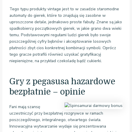
Tego typu produkty vintage jest to w zasadzie staromodne
automaty do gierek, które to znajdują się zasobne w
uproszczone detale, jednakowo proste fabuły. Znane są jako
spadkobiercy początkowych gierek, w jakie grano dwa wieki
temu. Podstawowymi regułami ludzi gierek było swoje
poszczególnej cyfry bębnów i akceptowanie losowych
płatności zbyt cios konkretnej kombinacji symboli. Oprócz
tego gracze potrafili również uzyskać gratyfikacyj
niepieniężne, na przykład czekoladę bądź cukierki.
Gry z pegasusa hazardowe
bezpłatnie – opinie
Fani mają szansę
uczestniczyć przy bezpłatnej rozgrywce w ramach
poszczególnego, integralnego, otwartego świata.
Innowacyjna wytwarzanie wydaje się prezentowana