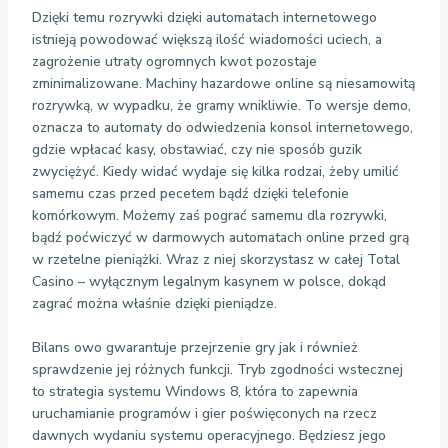
Dzięki temu rozrywki dzięki automatach internetowego
istnieją powodować większą ilość wiadomości uciech, a
zagrożenie utraty ogromnych kwot pozostaje
zminimalizowane. Machiny hazardowe online są niesamowitą
rozrywką, w wypadku, że gramy wnikliwie. To wersje demo,
oznacza to automaty do odwiedzenia konsol internetowego,
gdzie wpłacać kasy, obstawiać, czy nie sposób guzik
zwyciężyć. Kiedy widać wydaje się kilka rodzai, żeby umilić
samemu czas przed pecetem bądź dzięki telefonie
komórkowym. Możemy zaś pograć samemu dla rozrywki,
bądź poćwiczyć w darmowych automatach online przed grą
w rzetelne pieniążki. Wraz z niej skorzystasz w całej Total
Casino – wyłącznym legalnym kasynem w polsce, dokąd
zagrać można właśnie dzięki pieniądze.
Bilans owo gwarantuje przejrzenie gry jak i również
sprawdzenie jej różnych funkcji. Tryb zgodności wstecznej
to strategia systemu Windows 8, która to zapewnia
uruchamianie programów i gier poświęconych na rzecz
dawnych wydaniu systemu operacyjnego. Będziesz jego