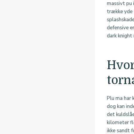
massivt pu 
trække yde 
splashskade
defensive en
dark knight 
Hvor
torn
Plu ma har 
dog kan inde
det kuldslå
kilometer f
ikke sandt 