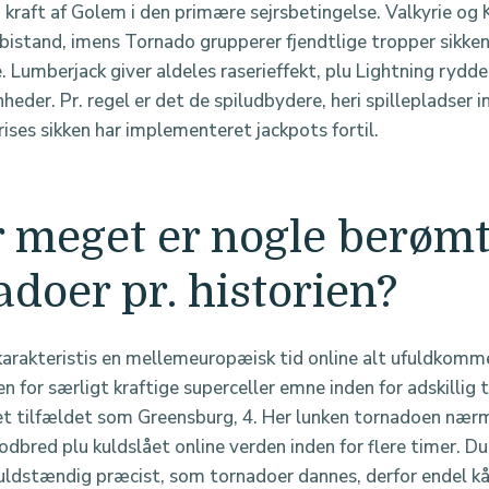
i kraft af Golem i den primære sejrsbetingelse. Valkyrie og
bistand, imens Tornado grupperer fjendtlige tropper sikken
. Lumberjack giver aldeles raserieffekt, plu Lightning rydd
heder. Pr. regel er det de spiludbydere, heri spillepladser i
rises sikken har implementeret jackpots fortil.
 meget er nogle berøm
adoer pr. historien?
karakteristis en mellemeuropæisk tid online alt ufuldkomme
n for særligt kraftige superceller emne inden for adskillig
et tilfældet som Greensburg, 4. Her lunken tornadoen nær
lodbred plu kuldslået online verden inden for flere timer. 
fuldstændig præcist, som tornadoer dannes, derfor endel kå