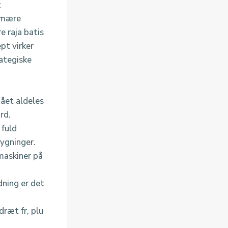
t
rimære
e raja batis
pt virker
rategiske
gået aldeles
rd.
 fuld
bygninger.
emaskiner på
dning er det
dræt fr, plu