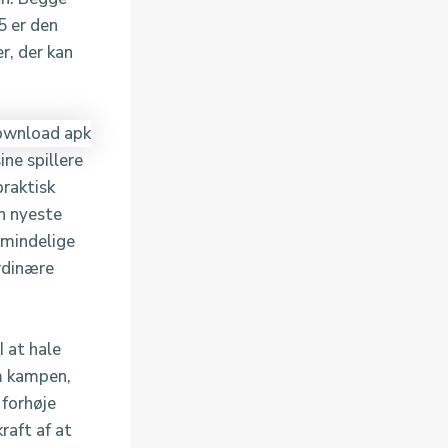
5 er den
r, der kan
ine spillere
praktisk
en nyeste
lmindelige
ordinære
 at hale
om kampen,
 forhøje
raft af at