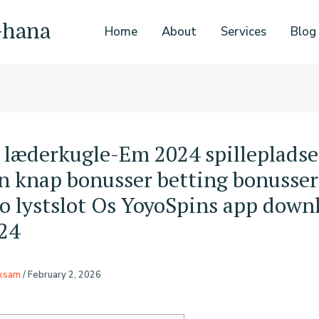
Ghana
Home
About
Services
Blog
 læderkugle-Em 2024 spilleplads
n knap bonusser betting bonusser
o lystslot Os YoyoSpins app down
24
rksam
/
February 2, 2026