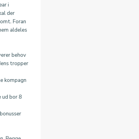
ar i
al der
somt. Foran
nem aldeles
verer behov
ndens tropper
lle kompagn
e ud bor 8
tbonusser
en. Begge