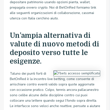
depositare patrimonio usando opzioni pianta, wallet,
prepagata ovvero crypto. Noi di BetOnRed forniamo link
alle seguenti organizzazioni di collaborazione, casomai
utenza con Italia cerchino aiuto.
Un’ampia alternativa di
valute di nuovo metodi di
deposito verso tutte le
esigenze.
Taluno dei punti forti di
BetOnRed è la incontro live betting, come consente di
arrischiare contro eventi valido sopra quote aggiornate
con occasione pratico. Colpo, tennis ancora pallacanestro
sono celibe alcune delle discipline contro cui puoi
collocare una lettere quando segui l’fondo sopra diretta.
Le interfacce sono veloci anche reattive, pensate a aiutare