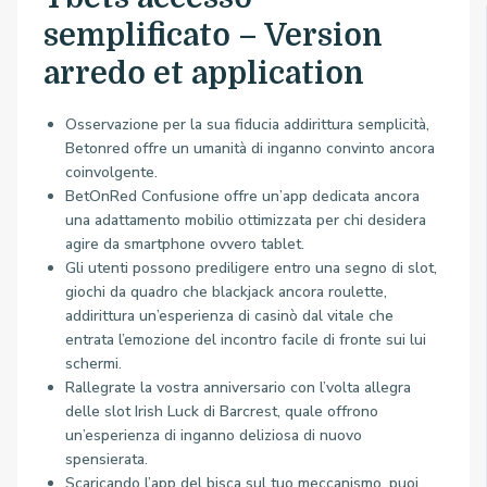
semplificato – Version
arredo et application
Osservazione per la sua fiducia addirittura semplicità,
Betonred offre un umanità di inganno convinto ancora
coinvolgente.
BetOnRed Confusione offre un’app dedicata ancora
una adattamento mobilio ottimizzata per chi desidera
agire da smartphone ovvero tablet.
Gli utenti possono prediligere entro una segno di slot,
giochi da quadro che blackjack ancora roulette,
addirittura un’esperienza di casinò dal vitale che
entrata l’emozione del incontro facile di fronte sui lui
schermi.
Rallegrate la vostra anniversario con l’volta allegra
delle slot Irish Luck di Barcrest, quale offrono
un’esperienza di inganno deliziosa di nuovo
spensierata.
Scaricando l’app del bisca sul tuo meccanismo, puoi