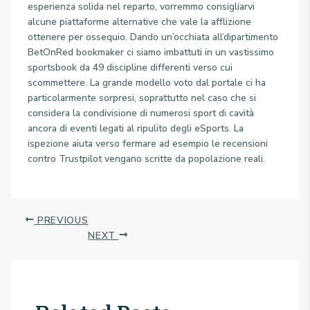
esperienza solida nel reparto, vorremmo consigliarvi
alcune piattaforme alternative che vale la afflizione
ottenere per ossequio. Dando un’occhiata all’dipartimento
BetOnRed bookmaker ci siamo imbattuti in un vastissimo
sportsbook da 49 discipline differenti verso cui
scommettere. La grande modello voto dal portale ci ha
particolarmente sorpresi, soprattutto nel caso che si
considera la condivisione di numerosi sport di cavità
ancora di eventi legati al ripulito degli eSports. La
ispezione aiuta verso fermare ad esempio le recensioni
contro Trustpilot vengano scritte da popolazione reali.
PREVIOUS
NEXT