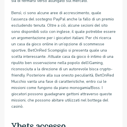
sia di fermarsi verso allungato sul mercato.
Bensì, ci sono alcune aree di accrescimento, quale
l’assenza del sostegno PayPal anche la fallo di un premio
escludendo tenuta. Oltre a ciò, alcune sezioni del sito
sono disponibili solo con inglese, il quale potrebbe essere
un argomentazione per i giocatori italiani. Per chi ricerca
un casa da gioco online in un’opzione di scommesse
sportive, BetOnRed Scompiglio si presenta quale una
scelta interessante. Attuale casa da gioco è intimo di una
ripulito ben osservazione nella popolo dell’iGaming,
riconosciuta a la direzione di un autorevole bisca crypto-
friendly. Posteriore alla sua onesto peculiarità, BetOnRed
Mucchio vanta una fase di caratteristiche, entro cui le
missioni come fungono da piano monogamia/Boss. I
giocatori possono guadagnare gettoni attraverso queste
missioni, che possono abitare utilizzati nel bottega del
casinò.
Ybets accesso