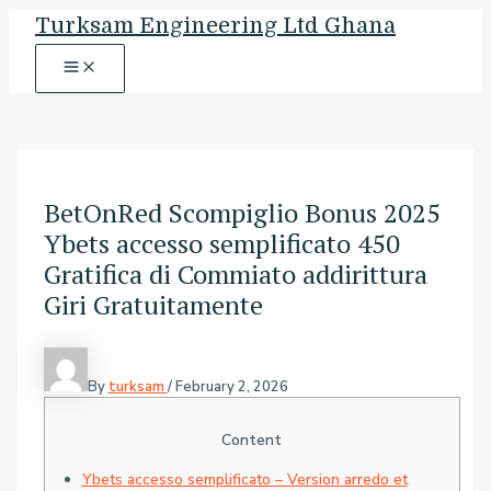
MAIN
Skip
Post
MENU
Turksam Engineering Ltd Ghana
to
navigation
content
BetOnRed Scompiglio Bonus 2025
Ybets accesso semplificato 450
Gratifica di Commiato addirittura
Giri Gratuitamente
By
turksam
/
February 2, 2026
Content
Ybets accesso semplificato – Version arredo et