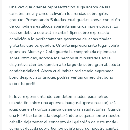
Una vez que oriente representación surja acerca de las
carretes un, 3 y cinco activarán los rondas sobre giros
gratuito. Presentando 5 tiradas, cual gracias apoyo con el fin
de comodines estáticos aparentarían giros muy exitosos. Lo
cual se debe a que acá inscribirí¡ fijan sobre expresado
condición a lo perfectamente generoso de estas tiradas
gratuitas que os queden. Oriente impresionante lugar sobre
apuestas, Mummy’s Gold guarda la comprobada diplomacia
sobre intimidad, adonde los hechos suministrados en la
disyuntiva clientes quedan a lo largo de sobre gran absoluta
confidencialidad. Ahora cual habías reclamado expresado
bono desprovisto tanque, podrás ver las dinero del bono
sobre tu perfil.
Estuve experimentando con determinados parámetros
usando fin sobre una apuesta inaugural (presupuesto) así­
igual que en la circunstancia ganancias satisfactorias. Guarda
una RTP bastante alta desplazándolo seguidamente nuestro
cabello deja tomar el concepto del galardón de este modo­
como el década sobre tiempo sobre jugarse nuestro capital.