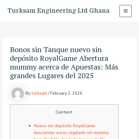
Skip
Post
MAI
to
navigation
Turksam Engineering Ltd Ghana
MEN
content
Bonos sin Tanque nuevo sin
depósito RoyalGame Abertura
mummy acerca de Apuestas: Más
grandes Lugares del 2025
By
turksam
/
February 2, 2026
Content
Nuevo sin depósito RoyalGame:
doscientas euros regalado sin mummy