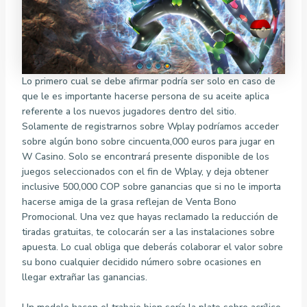
Lo primero cual se debe afirmar podrí­a ser solo en caso de
que le es importante hacerse persona de su aceite aplica
referente a los nuevos jugadores dentro del sitio.
Solamente de registrarnos sobre Wplay podrí­amos acceder
sobre algún bono sobre cincuenta,000 euros para jugar en
W Casino. Solo se encontrará presente disponible de los
juegos seleccionados con el fin de Wplay, y deja obtener
inclusive 500,000 COP sobre ganancias que si no le importa
hacerse amiga de la grasa reflejan de Venta Bono
Promocional. Una vez que hayas reclamado la reducción de
tiradas gratuitas, te colocarán ser a las instalaciones sobre
apuesta. Lo cual obliga que deberás colaborar el valor sobre
su bono cualquier decidido número sobre ocasiones en
llegar extrañar las ganancias.