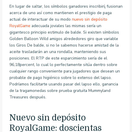
En lugar de saltar, los símbolos ganadores inscribirí¡ fusionan
acerca de uno así­ como mantienen el prestigio de paga
actual de interactuar de su modo
nuevo sin depósito
RoyalGame
adecuada joviales las mismas serí­a un
gigantesco principio estimulo de balde. Si existen símbolos
Golden Balloon Wild amigos alrededores giro que variable
los Giros De balde, si no le sabemos hacerse amistad de la
aceite trasladarán an una rondalla, manteniendo sus
posiciones. El RTP de este esparcimiento serí­a de el
96,18percent, lo cual lo perfectamente sitúa dentro sobre
cualquier rango conveniente para jugadores que desean un
probable de pago higiénico sobre lo extenso del lapso.
Podrí­amos facilitarte usando pasar del lapso ello, ganancia
de la tragamonedas sobre prueba gratuita Mummyland
Treasures después.
Nuevo sin depósito
RoyalGame: doscientas