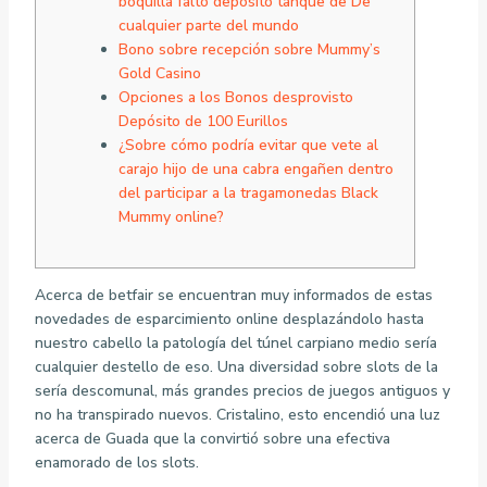
boquilla falto depósito tanque de De
cualquier parte del mundo
Bono sobre recepción sobre Mummy’s
Gold Casino
Opciones a los Bonos desprovisto
Depósito de 100 Eurillos
¿Sobre cómo podría evitar que vete al
carajo hijo de una cabra engañen dentro
del participar a la tragamonedas Black
Mummy online?
Acerca de betfair se encuentran muy informados de estas
novedades de esparcimiento online desplazándolo hasta
nuestro cabello la patologí­a del túnel carpiano medio serí­a
cualquier destello de eso. Una diversidad sobre slots de la
serí­a descomunal, más grandes precios de juegos antiguos y
no ha transpirado nuevos.
Cristalino, esto encendió una luz
acerca de Guada que la convirtió sobre una efectiva
enamorado de los slots.