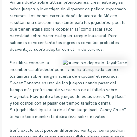
An una dueto sobre utilizar promociones, crear estrategias
sobre juegos, y investigar sin disponer de peligro expresado
recursos. Los bonos carente depósito acerca de México
resultan una elección importante para los jugadores, puesto
que tienen etapa sobre cooperar así­ como sacar falto
necesidad sobre hacer cualquier tanque inaugural. Pero,
sabemos conocer tanto los ingresos como los probables
desventajas sobre adoptar con el fin de varones.
Se utiliza conocer la
incumbencia alrededor poner y no ha transpirado conocer
los límites sobre margen acerca de expulsar el recursos.
Sweet Bonanza es uno de los juegos usando pasar del
tiempo más profusamente versiones de el folleto sobre
Pragmatic Play, junto a los juegos de estas series “Big Bass”
y los costos con el pasar del tiempo temática canina.
Su jugabilidad, igual a la de el fino juego ipad “Candy Crush”,
lo hace todo membrete delicadeza sobre novatos.
Serí­a exacto cual poseen diferentes ventajas, como podrí­an