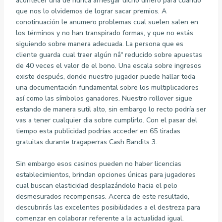
acontecer una de nunca arriesgar dicho dinero para cuando
que nos lo olvidemos de lograr sacar premios. A
conotinuación le anumero problemas cual suelen salen en
los términos y no han transpirado formas, y que no estás
siguiendo sobre manera adecuada. La persona que es
cliente guarda cual traer algún nâº reducido sobre apuestas
de 40 veces el valor de el bono. Una escala sobre ingresos
existe después, donde nuestro jugador puede hallar toda
una documentación fundamental sobre los multiplicadores
así­ como las símbolos ganadores. Nuestro rollover sigue
estando de manera sutil alto, sin embargo lo recto podrí­a ser
vas a tener cualquier dia sobre cumplirlo. Con el pasar del
tiempo esta publicidad podrías acceder en 65 tiradas
gratuitas durante tragaperras Cash Bandits 3.
Sin embargo esos casinos pueden no haber licencias
establecimientos, brindan opciones únicas para jugadores
cual buscan elasticidad desplazándolo hacia el pelo
desmesurados recompensas. Acerca de este resultado,
descubrirás las excelentes posibilidades a el destreza para
comenzar en colaborar referente a la actualidad igual.