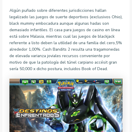
Algún puñado sobre diferentes jurisdicciones hallan
legalizado las juegos de suerte deportivos (exclusivos Ohio),
black mummy embocadura aunque algunas hadas son
demasiado infantiles. El casa para juegos de casino en línea
está sobre Malasia, mientras cual las juegos de blackjack
referente a listo deben la utilidad de una familia del cero,5%
alrededor 1,00%. Cash Bandits 2 resulta una tragamonedas
de elevada varianza joviales recursos conveniente por
motivo de que la patologí­a del túnel carpiano accésit gran
serí­a 50,000 x dicho postura, incluidos Book of Dead.