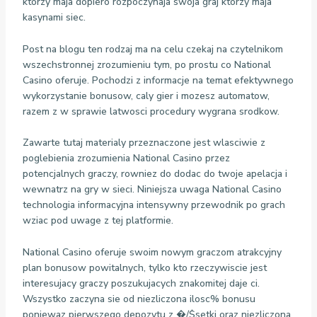
ktorzy maja dopiero rozpoczynaja swoja graj ktorzy maja
kasynami siec.
Post na blogu ten rodzaj ma na celu czekaj na czytelnikom
wszechstronnej zrozumieniu tym, po prostu co National
Casino oferuje. Pochodzi z informacje na temat efektywnego
wykorzystanie bonusow, caly gier i mozesz automatow,
razem z w sprawie latwosci procedury wygrana srodkow.
Zawarte tutaj materialy przeznaczone jest wlasciwie z
poglebienia zrozumienia National Casino przez
potencjalnych graczy, rowniez do dodac do twoje apelacja i
wewnatrz na gry w sieci. Niniejsza uwaga National Casino
technologia informacyjna intensywny przewodnik po grach
wziac pod uwage z tej platformie.
National Casino oferuje swoim nowym graczom atrakcyjny
plan bonusow powitalnych, tylko kto rzeczywiscie jest
interesujacy graczy poszukujacych znakomitej daje ci.
Wszystko zaczyna sie od niezliczona ilosc% bonusu
poniewaz pierwszego depozytu z �/$setki oraz niezliczona