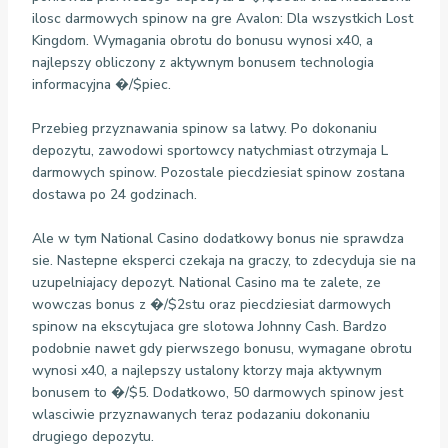
ilosc darmowych spinow na gre Avalon: Dla wszystkich Lost
Kingdom. Wymagania obrotu do bonusu wynosi x40, a
najlepszy obliczony z aktywnym bonusem technologia
informacyjna �/$piec.
Przebieg przyznawania spinow sa latwy. Po dokonaniu
depozytu, zawodowi sportowcy natychmiast otrzymaja L
darmowych spinow. Pozostale piecdziesiat spinow zostana
dostawa po 24 godzinach.
Ale w tym National Casino dodatkowy bonus nie sprawdza
sie. Nastepne eksperci czekaja na graczy, to zdecyduja sie na
uzupelniajacy depozyt. National Casino ma te zalete, ze
wowczas bonus z �/$2stu oraz piecdziesiat darmowych
spinow na ekscytujaca gre slotowa Johnny Cash. Bardzo
podobnie nawet gdy pierwszego bonusu, wymagane obrotu
wynosi x40, a najlepszy ustalony ktorzy maja aktywnym
bonusem to �/$5. Dodatkowo, 50 darmowych spinow jest
wlasciwie przyznawanych teraz podazaniu dokonaniu
drugiego depozytu.