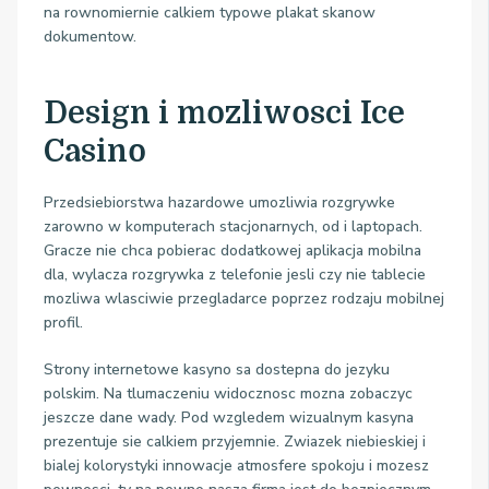
na rownomiernie calkiem typowe plakat skanow
dokumentow.
Design i mozliwosci Ice
Casino
Przedsiebiorstwa hazardowe umozliwia rozgrywke
zarowno w komputerach stacjonarnych, od i laptopach.
Gracze nie chca pobierac dodatkowej aplikacja mobilna
dla, wylacza rozgrywka z telefonie jesli czy nie tablecie
mozliwa wlasciwie przegladarce poprzez rodzaju mobilnej
profil.
Strony internetowe kasyno sa dostepna do jezyku
polskim. Na tlumaczeniu widocznosc mozna zobaczyc
jeszcze dane wady. Pod wzgledem wizualnym kasyna
prezentuje sie calkiem przyjemnie. Zwiazek niebieskiej i
bialej kolorystyki innowacje atmosfere spokoju i mozesz