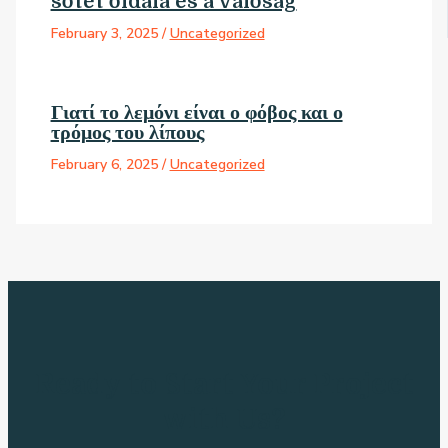
sötét oldala és a valóság
February 3, 2025
/
Uncategorized
Γιατί το λεμόνι είναι ο φόβος και ο
τρόμος του λίπους
February 6, 2025
/
Uncategorized
Ready to Start Your Project
with Us?