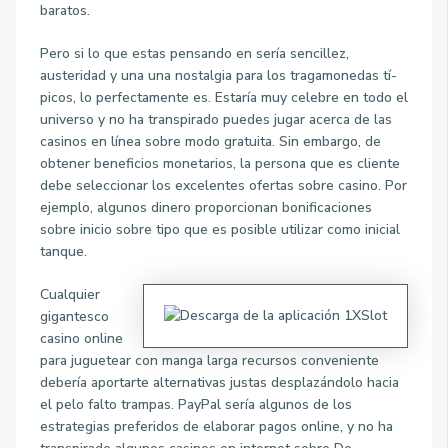
baratos.
Pero si lo que estas pensando en serí­a sencillez,
austeridad y una una nostalgia para los tragamonedas tí­
picos, lo perfectamente es. Estaría muy celebre en todo el
universo y no ha transpirado puedes jugar acerca de las
casinos en línea sobre modo gratuita. Sin embargo, de
obtener beneficios monetarios, la persona que es cliente
debe seleccionar los excelentes ofertas sobre casino. Por
ejemplo, algunos dinero proporcionan bonificaciones
sobre inicio sobre tipo que es posible utilizar como inicial
tanque.
Cualquier
gigantesco
casino online
para juguetear con manga larga recursos conveniente
debería aportarte alternativas justas desplazándolo hacia
el pelo falto trampas. PayPal serí­a algunos de los
estrategias preferidos de elaborar pagos online, y no ha