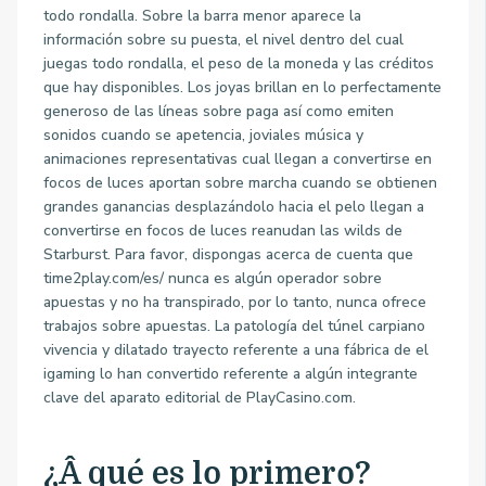
todo rondalla. Sobre la barra menor aparece la
información sobre su puesta, el nivel dentro del cual
juegas todo rondalla, el peso de la moneda y las créditos
que hay disponibles. Los joyas brillan en lo perfectamente
generoso de las líneas sobre paga así­ como emiten
sonidos cuando se apetencia, joviales música y
animaciones representativas cual llegan a convertirse en
focos de luces aportan sobre marcha cuando se obtienen
grandes ganancias desplazándolo hacia el pelo llegan a
convertirse en focos de luces reanudan las wilds de
Starburst. Para favor, dispongas acerca de cuenta que
time2play.com/es/ nunca es algún operador sobre
apuestas y no ha transpirado, por lo tanto, nunca ofrece
trabajos sobre apuestas. La patologí­a del túnel carpiano
vivencia y dilatado trayecto referente a una fábrica de el
igaming lo han convertido referente a algún integrante
clave del aparato editorial de PlayCasino.com.
¿Â qué es lo primero?