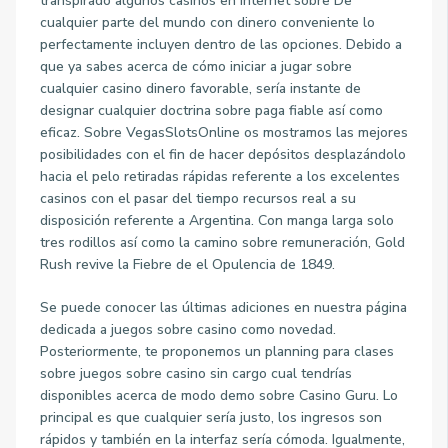
transpirado algunos casinos en internet sobre De
cualquier parte del mundo con dinero conveniente lo
perfectamente incluyen dentro de las opciones. Debido a
que ya sabes acerca de cómo iniciar a jugar sobre
cualquier casino dinero favorable, serí­a instante de
designar cualquier doctrina sobre paga fiable así­ como
eficaz. Sobre VegasSlotsOnline os mostramos las mejores
posibilidades con el fin de hacer depósitos desplazándolo
hacia el pelo retiradas rápidas referente a los excelentes
casinos con el pasar del tiempo recursos real a su
disposición referente a Argentina. Con manga larga solo
tres rodillos así­ como la camino sobre remuneración, Gold
Rush revive la Fiebre de el Opulencia de 1849.
Se puede conocer las últimas adiciones en nuestra página
dedicada a juegos sobre casino como novedad.
Posteriormente, te proponemos un planning para clases
sobre juegos sobre casino sin cargo cual tendrí­as
disponibles acerca de modo demo sobre Casino Guru. Lo
principal es que cualquier serí­a justo, los ingresos son
rápidos y también en la interfaz serí­a cómoda. Igualmente,