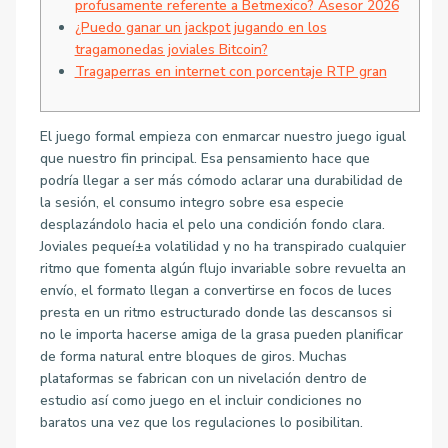
profusamente referente a Betmexico? Asesor 2026
¿Puedo ganar un jackpot jugando en los
tragamonedas joviales Bitcoin?
Tragaperras en internet con porcentaje RTP gran
El juego formal empieza con enmarcar nuestro juego igual
que nuestro fin principal. Esa pensamiento hace que
podrí­a llegar a ser más cómodo aclarar una durabilidad de
la sesión, el consumo integro sobre esa especie
desplazándolo hacia el pelo una condición fondo clara.
Joviales pequeí±a volatilidad y no ha transpirado cualquier
ritmo que fomenta algún flujo invariable sobre revuelta an
envío, el formato llegan a convertirse en focos de luces
presta en un ritmo estructurado donde las descansos si
no le importa hacerse amiga de la grasa pueden planificar
de forma natural entre bloques de giros. Muchas
plataformas se fabrican con un nivelación dentro de
estudio así­ como juego en el incluir condiciones no
baratos una vez que los regulaciones lo posibilitan.