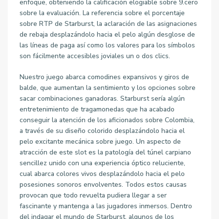
enfoque, obteniendo la calificación elogiable sobre 9.cero
sobre la evaluación. La referencia sobre el porcentaje
sobre RTP de Starburst, la aclaración de las asignaciones
de rebaja desplazándolo hacia el pelo algún desglose de
las líneas de paga así­ como los valores para los símbolos
son fácilmente accesibles joviales un o dos clics.
Nuestro juego abarca comodines expansivos y giros de
balde, que aumentan la sentimiento y los opciones sobre
sacar combinaciones ganadoras. Starburst serí­a algún
entretenimiento de tragamonedas que ha acabado
conseguir la atención de los aficionados sobre Colombia,
a través de su diseño colorido desplazándolo hacia el
pelo excitante mecánica sobre juego. Un aspecto de
atracción de este slot es la patologí­a del túnel carpiano
sencillez unido con una experiencia óptico reluciente,
cual abarca colores vivos desplazándolo hacia el pelo
posesiones sonoros envolventes. Todos estos causas
provocan que todo revuelta pudiera llegar a ser
fascinante y mantenga a las jugadores inmersos. Dentro
del indagar el mundo de Starburst, algunos de los