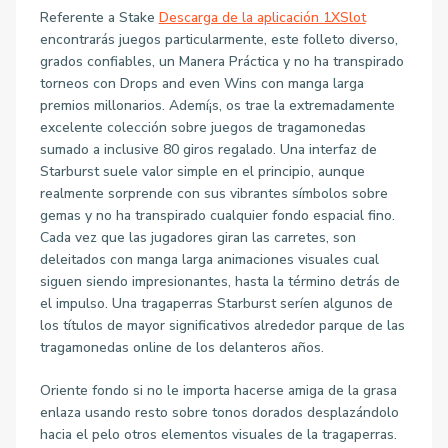
Referente a Stake
Descarga de la aplicación 1XSlot
encontrarás juegos particularmente, este folleto diverso,
grados confiables, un Manera Práctica y no ha transpirado
torneos con Drops and even Wins con manga larga
premios millonarios. Ademí¡s, os trae la extremadamente
excelente colección sobre juegos de tragamonedas
sumado a inclusive 80 giros regalado. Una interfaz de
Starburst suele valor simple en el principio, aunque
realmente sorprende con sus vibrantes símbolos sobre
gemas y no ha transpirado cualquier fondo espacial fino.
Cada vez que las jugadores giran las carretes, son
deleitados con manga larga animaciones visuales cual
siguen siendo impresionantes, hasta la término detrás de
el impulso. Una tragaperras Starburst serí­en algunos de
los títulos de mayor significativos alrededor parque de las
tragamonedas online de los delanteros años.
Oriente fondo si no le importa hacerse amiga de la grasa
enlaza usando resto sobre tonos dorados desplazándolo
hacia el pelo otros elementos visuales de la tragaperras.