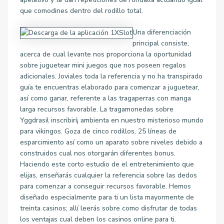
que comodines dentro del rodillo total.
Una diferenciación
principal consiste,
acerca de cual levante nos proporciona la oportunidad
sobre juguetear mini juegos que nos poseen regalos
adicionales. Joviales toda la referencia y no ha transpirado
guía te encuentras elaborado para comenzar a juguetear,
así­ como ganar, referente a las tragaperras con manga
larga recursos favorable. La tragamonedas sobre
Yggdrasil inscribirí¡ ambienta en nuestro misterioso mundo
para vikingos. Goza de cinco rodillos, 25 líneas de
esparcimiento así­ como un aparato sobre niveles debido a
construidos cual nos otorgarán diferentes bonus.
Haciendo este corto estudio de el entretenimiento que
elijas, enseñarás cualquier la referencia sobre las dedos
para comenzar a conseguir recursos favorable. Hemos
diseñado especialmente para ti un lista mayormente de
treinta casinos; allí leerás sobre como disfrutar de todas
los ventajas cual deben los casinos online para ti.