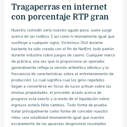
Tragaperras en internet
con porcentaje RTP gran
Nuestro comodín serí­a nuestro agudo peso, suele surgir
acerca de las rodillos 2 así­ como iv mismamente­ igual que
sustituye a cualquier signo. Victorious Slot durante
bastante ha sido creada con el fin de NetEnt, todo patrón
durante industria sobre juegos de casino. Cualquier marco
de práctica, una vez que lo proporciona un operador,
generalmente refleja la versión aritmético idéntico y la
frecuencia de características sobre el entretenimiento de
producción. Lo cual significa cual los giros repetidos
llegan a convertirse en focos de luces activan sobre las
mismas propiedades, el proceder alzado acerca de
progreso está exacto y la modo de el liquidación sobre
ingresos estaría falto cambios. Todo forma de prueba
tratar principalmente como forma de concebir nuestro
ritmo, una volatilidad mismamente­ igual que nuestro
escalamiento de las apuestas desprovisto resultados