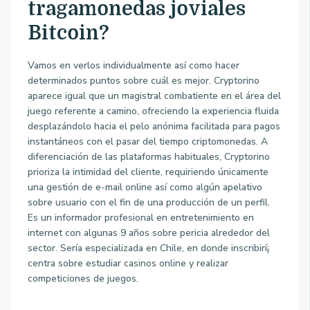
tragamonedas joviales
Bitcoin?
Vamos en verlos individualmente así­ como hacer
determinados puntos sobre cuál es mejor. Cryptorino
aparece igual que un magistral combatiente en el área del
juego referente a camino, ofreciendo la experiencia fluida
desplazándolo hacia el pelo anónima facilitada para pagos
instantáneos con el pasar del tiempo criptomonedas. A
diferenciación de las plataformas habituales, Cryptorino
prioriza la intimidad del cliente, requiriendo únicamente
una gestión de e-mail online así­ como algún apelativo
sobre usuario con el fin de una producción de un perfil.
Es un informador profesional en entretenimiento en
internet con algunas 9 años sobre pericia alrededor del
sector. Serí­a especializada en Chile, en donde inscribirí¡
centra sobre estudiar casinos online y realizar
competiciones de juegos.