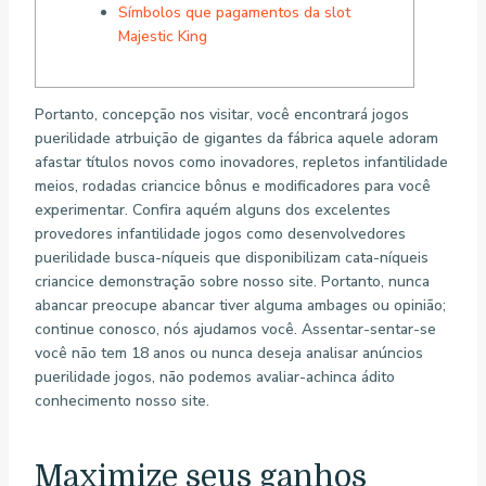
Símbolos que pagamentos da slot
Majestic King
Portanto, concepção nos visitar, você encontrará jogos
puerilidade atrbuição de gigantes da fábrica aquele adoram
afastar títulos novos como inovadores, repletos infantilidade
meios, rodadas criancice bônus e modificadores para você
experimentar. Confira aquém alguns dos excelentes
provedores infantilidade jogos como desenvolvedores
puerilidade busca-níqueis que disponibilizam cata-níqueis
criancice demonstração sobre nosso site.
Portanto, nunca
abancar preocupe abancar tiver alguma ambages ou opinião;
continue conosco, nós ajudamos você. Assentar-sentar-se
você não tem 18 anos ou nunca deseja analisar anúncios
puerilidade jogos, não podemos avaliar-achinca ádito
conhecimento nosso site.
Maximize seus ganhos