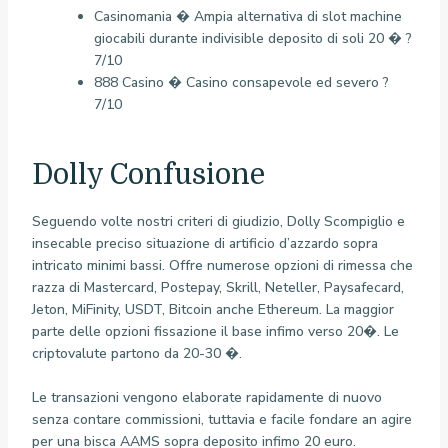
Casinomania � Ampia alternativa di slot machine
giocabili durante indivisible deposito di soli 20 � ?
7/10
888 Casino � Casino consapevole ed severo ?
7/10
Dolly Confusione
Seguendo volte nostri criteri di giudizio, Dolly Scompiglio e
insecable preciso situazione di artificio d’azzardo sopra
intricato minimi bassi. Offre numerose opzioni di rimessa che
razza di Mastercard, Postepay, Skrill, Neteller, Paysafecard,
Jeton, MiFinity, USDT, Bitcoin anche Ethereum. La maggior
parte delle opzioni fissazione il base infimo verso 20�. Le
criptovalute partono da 20-30 �.
Le transazioni vengono elaborate rapidamente di nuovo
senza contare commissioni, tuttavia e facile fondare an agire
per una bisca AAMS sopra deposito infimo 20 euro.