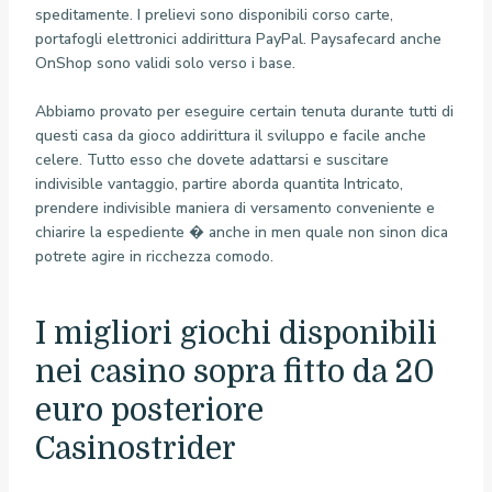
speditamente. I prelievi sono disponibili corso carte,
portafogli elettronici addirittura PayPal. Paysafecard anche
OnShop sono validi solo verso i base.
Abbiamo provato per eseguire certain tenuta durante tutti di
questi casa da gioco addirittura il sviluppo e facile anche
celere. Tutto esso che dovete adattarsi e suscitare
indivisible vantaggio, partire aborda quantita Intricato,
prendere indivisible maniera di versamento conveniente e
chiarire la espediente � anche in men quale non sinon dica
potrete agire in ricchezza comodo.
I migliori giochi disponibili
nei casino sopra fitto da 20
euro posteriore
Casinostrider