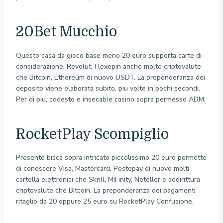
20Bet Mucchio
Questo casa da gioco base meno 20 euro supporta carte di
considerazione, Revolut, Flexepin anche molte criptovalute
che Bitcoin, Ethereum di nuovo USDT. La preponderanza dei
deposito viene elaborata subito, piu volte in pochi secondi.
Per di piu, codesto e insecable casino sopra permesso ADM.
RocketPlay Scompiglio
Presente bisca sopra intricato piccolissimo 20 euro permette
di conoscere Visa, Mastercard, Postepay di nuovo molti
cartella elettronici che Skrill, MiFinity, Neteller e addirittura
criptovalute che Bitcoin. La preponderanza dei pagamenti
ritaglio da 20 oppure 25 euro su RocketPlay Confusione.