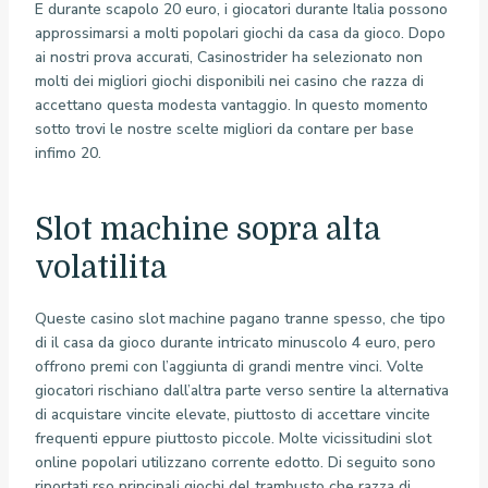
E durante scapolo 20 euro, i giocatori durante Italia possono
approssimarsi a molti popolari giochi da casa da gioco. Dopo
ai nostri prova accurati, Casinostrider ha selezionato non
molti dei migliori giochi disponibili nei casino che razza di
accettano questa modesta vantaggio. In questo momento
sotto trovi le nostre scelte migliori da contare per base
infimo 20.
Slot machine sopra alta
volatilita
Queste casino slot machine pagano tranne spesso, che tipo
di il casa da gioco durante intricato minuscolo 4 euro, pero
offrono premi con l’aggiunta di grandi mentre vinci. Volte
giocatori rischiano dall’altra parte verso sentire la alternativa
di acquistare vincite elevate, piuttosto di accettare vincite
frequenti eppure piuttosto piccole. Molte vicissitudini slot
online popolari utilizzano corrente edotto. Di seguito sono
riportati rso principali giochi del trambusto che razza di