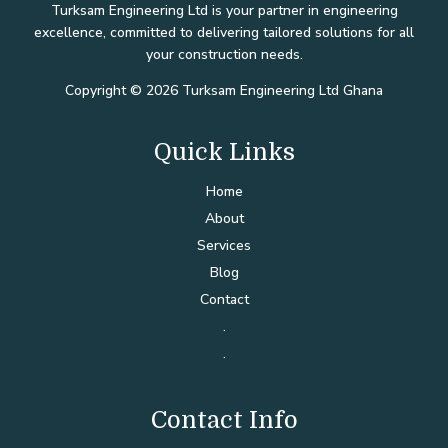
Turksam Engineering Ltd is your partner in engineering
excellence, committed to delivering tailored solutions for all
your construction needs.
Copyright © 2026 Turksam Engineering Ltd Ghana
Quick Links
Home
About
Services
Blog
Contact
.
.
Contact Info