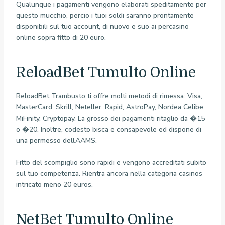
Qualunque i pagamenti vengono elaborati speditamente per
questo mucchio, percio i tuoi soldi saranno prontamente
disponibili sul tuo account, di nuovo e suo ai percasino
online sopra fitto di 20 euro.
ReloadBet Tumulto Online
ReloadBet Trambusto ti offre molti metodi di rimessa: Visa,
MasterCard, Skrill, Neteller, Rapid, AstroPay, Nordea Celibe,
MiFinity, Cryptopay. La grosso dei pagamenti ritaglio da �15
o �20. Inoltre, codesto bisca e consapevole ed dispone di
una permesso dell’AAMS.
Fitto del scompiglio sono rapidi e vengono accreditati subito
sul tuo competenza. Rientra ancora nella categoria casinos
intricato meno 20 euros.
NetBet Tumulto Online