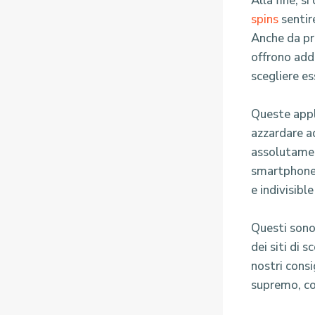
Alla fine, s
spins
sentir
Anche da pr
offrono addi
scegliere e
Queste appli
azzardare ad
assolutamen
smartphone 
e indivisibl
Questi sono
dei siti di 
nostri consi
supremo, co