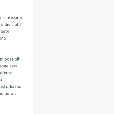
 tantissimi,
 indivisible
rante
sono
i possibili
zione sara
eferire
a
ustodia rso
andiamo a