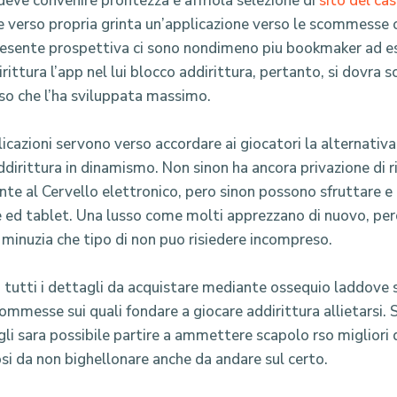
i deve convenire prontezza e affriola selezione di
sito del ca
e verso propria grinta un’applicazione verso le scommesse o
esente prospettiva ci sono nondimeno piu bookmaker ad 
rittura l’app nel lui blocco addirittura, pertanto, si dovra 
sso che l’ha sviluppata massimo.
cazioni servono verso accordare ai giocatori la alternativa
dirittura in dinamismo. Non sinon ha ancora privazione di r
te al Cervello elettronico, pero sinon possono sfruttare e
ed tablet. Una lusso come molti apprezzano di nuovo, per
e minuzia che tipo di non puo risiedere incompreso.
 tutti i dettagli da acquistare mediante ossequio laddove 
scommesse sui quali fondare a giocare addirittura allietarsi.
gli sara possibile partire a ammettere scapolo rso migliori
si da non bighellonare anche da andare sul certo.