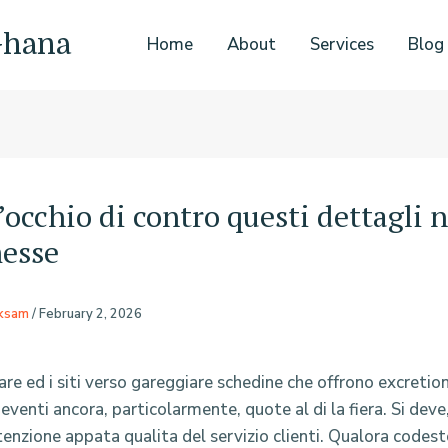
Ghana
Home
About
Services
Blog
occhio di contro questi dettagli ne
esse
rksam
/
February 2, 2026
are ed i siti verso gareggiare schedine che offrono excreti
eventi ancora, particolarmente, quote al di la fiera. Si deve, 
enzione appata qualita del servizio clienti. Qualora codest