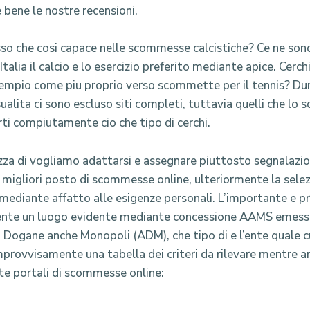
 bene le nostre recensioni.
so che cosi capace nelle scommesse calcistiche? Ce ne sono
Italia il calcio e lo esercizio preferito mediante apice. Cerchi
empio come piu proprio verso scommette per il tennis? Du
alita ci sono escluso siti completi, tuttavia quelli che lo 
ti compiutamente cio che tipo di cerchi.
zza di vogliamo adattarsi e assegnare piuttosto segnalazion
l migliori posto di scommesse online, ulteriormente la sele
mediante affatto alle esigenze personali. L’importante e pr
nte un luogo evidente mediante concessione AAMS emess
a Dogane anche Monopoli (ADM), che tipo di e l’ente quale c
Improvvisamente una tabella dei criteri da rilevare mentre 
lte portali di scommesse online: