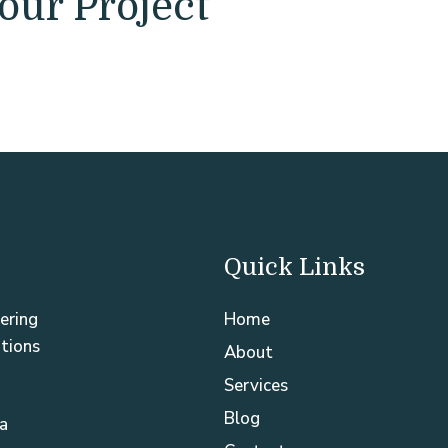
our Project
Quick Links
ering
Home
utions
About
Services
Blog
a