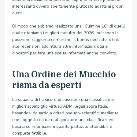
interessanti ovvero apertamente piuttosto adatta ai propri
gusti.
Di modo che abbiamo realizzato una “Culmine 10” di quelli
quale riteniamo i migliori tumulto del 2026, indicando la
posizione raggiunta con ordine, il bonus dedicato, il link
alle recensioni addirittura altre informazioni utili ai
giocatori per fare una scelta informata anche convinto.
Una Ordine dei Mucchio
risma da esperti
Lo squadra di ha sicuro di suscitare una classifica dei
migliori scompiglio virtuali ADM, legali sopra Italia,
basandosi riguardo a criteri pseudo-scientifici mediante
che soggetto da dare al giocatore una classificazione
basata su informazioni quanto piuttosto attendibili e
complete fattibile.