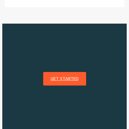
Ready to Start Your Project
with Us?
GET STARTED
About Us