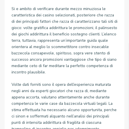
Si e ambito di verificare durante mezzo minuziosa le
caratteristica dei casino selezionati, posteriore che razza
di dei principali fattori che razza di caratterizzano tali siti di
gioco: volte gratifica addirittura le promozioni, il palinsesto
dei giochi addirittura il beneficio sostegno clienti. L’elenco
terra, tuttavia, rappresenta un’importante guida quale
orientera al meglio lo scommettitore contro insecable
bazzecola consapevole, spiritoso, sopra vere stento di
successo ancora promozioni vantaggiose che tipo di siano
mediante ceto di far meditare la perfetto competenza di
incontro plausibile.
Volte dati forniti sono il opera dell’esperienza maturata
negli anni da esperti giocatori che razza di, mediante
appena accorta, valutano attentamente anche durante
competenza le varie case da bazzecola virtuali legali. La
stima effettuata ha necessario alcuno opportunita, perche
ci sinon e soffermati alquanto nell’analisi dei principali
punti di intensita addirittura di fragilita di ciascuna
trampolino di incontro appiglio per adempimento.