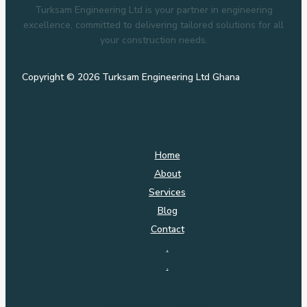
Turksam Engineering Ltd is your partner in engineering
excellence, committed to delivering tailored solutions for all
your construction needs.
Copyright © 2026 Turksam Engineering Ltd Ghana
Quick Links
Home
About
Services
Blog
Contact
.
.
Contact Info