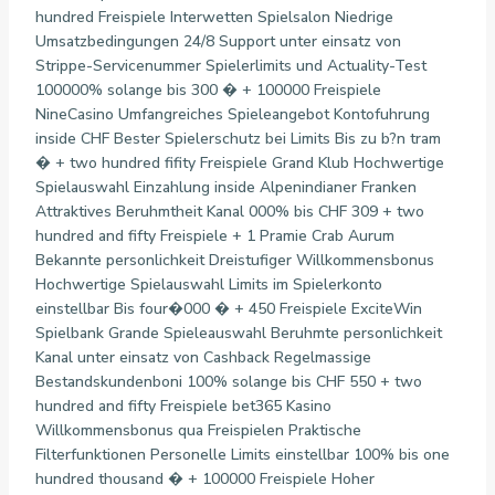
hundred Freispiele Interwetten Spielsalon Niedrige
Umsatzbedingungen 24/8 Support unter einsatz von
Strippe-Servicenummer Spielerlimits und Actuality-Test
100000% solange bis 300 � + 100000 Freispiele
NineCasino Umfangreiches Spieleangebot Kontofuhrung
inside CHF Bester Spielerschutz bei Limits Bis zu b?n tram
� + two hundred fifity Freispiele Grand Klub Hochwertige
Spielauswahl Einzahlung inside Alpenindianer Franken
Attraktives Beruhmtheit Kanal 000% bis CHF 309 + two
hundred and fifty Freispiele + 1 Pramie Crab Aurum
Bekannte personlichkeit Dreistufiger Willkommensbonus
Hochwertige Spielauswahl Limits im Spielerkonto
einstellbar Bis four�000 � + 450 Freispiele ExciteWin
Spielbank Grande Spieleauswahl Beruhmte personlichkeit
Kanal unter einsatz von Cashback Regelmassige
Bestandskundenboni 100% solange bis CHF 550 + two
hundred and fifty Freispiele bet365 Kasino
Willkommensbonus qua Freispielen Praktische
Filterfunktionen Personelle Limits einstellbar 100% bis one
hundred thousand � + 100000 Freispiele Hoher