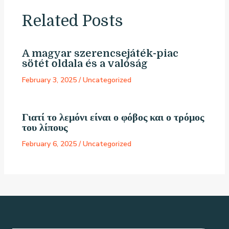
Related Posts
A magyar szerencsejáték-piac
sötét oldala és a valóság
February 3, 2025
/
Uncategorized
Γιατί το λεμόνι είναι ο φόβος και ο τρόμος
του λίπους
February 6, 2025
/
Uncategorized