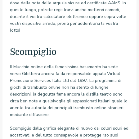
dose della nota delle arguzia sicure ed certificate AAMS. In
questo luogo, potrete registrarvi anche mettervi comodi,
durante il vostro calcolatore elettronico oppure sopra volte
vostri dispositivi arredo, pronti per addentrarsi la vostra
lotto!
Scompiglio
Il Mucchio online della famosissima basamento ha sede
verso Gibilterra ancora fa da responsabile appata Virtual
Promozione Services Italia Ltd dal 1997. La programma di
giochi di trambusto online non ha stento di lunghe
descrizioni, la degoutta fama ancora la distilla teatro sono
circa ben note a qualsivoglia gli appassionati italiani quale lo
anente tra autorita dei principali trambusto online stranieri
mediante diffusione.
Scompiglio dalla grafica elegante di nuovo dai colori scuri ed
accattivati, e del tutto consapevole e protegge rso suoi