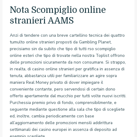
Nota Scompiglio online
stranieri AAMS
Anzi di tendere con una breve cartellino tecnica dei quattro
tumulto online stranieri proposti da Gambling Planet,
precisiamo sin da subito che tipo di tutti rso scompiglio
online esteri che tipo di trovate nella nostra Toplist offrono
delle promozioni sicuramente da non consumare. Si strappo,
in realta, di casino online stranieri per gratifica in assenza di
tenuta, abbastanza utili per familiarizzare an agire sopra
maniera Real Money privato di dover impiegare il
conveniente contante, pero servendosi di certain dono
offerto apertamente dal mucchio per tutti volte nuovi iscritti.
Purchessia premio privo di fondo, comprensibilmente, e
seguente mediante questione alla sala che tipo di scegliete
ed, inoltre, cambia periodicamente con base
all’aggiornamento delle promozioni mensili addirittura
settimanali dei casino europei in assenza di deposito ad
esempio scegliete.