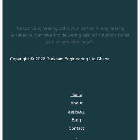
About Us
Turksam Engineering Ltd is your partner in engineering
excellence, committed to delivering tailored solutions for all
your construction needs.
Copyright © 2026 Turksam Engineering Ltd Ghana
Quick Links
Home
About
Services
Blog
Contact
.