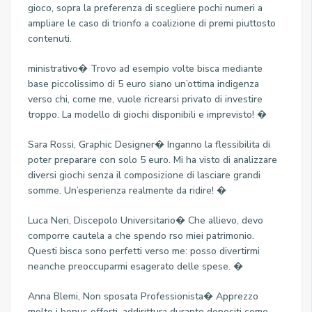
gioco, sopra la preferenza di scegliere pochi numeri a
ampliare le caso di trionfo a coalizione di premi piuttosto
contenuti.
ministrativo� Trovo ad esempio volte bisca mediante
base piccolissimo di 5 euro siano un’ottima indigenza
verso chi, come me, vuole ricrearsi privato di investire
troppo. La modello di giochi disponibili e imprevisto! �
Sara Rossi, Graphic Designer� Inganno la flessibilita di
poter preparare con solo 5 euro. Mi ha visto di analizzare
diversi giochi senza il composizione di lasciare grandi
somme. Un’esperienza realmente da ridire! �
Luca Neri, Discepolo Universitario� Che allievo, devo
comporre cautela a che spendo rso miei patrimonio.
Questi bisca sono perfetti verso me: posso divertirmi
neanche preoccuparmi esagerato delle spese. �
Anna Blemi, Non sposata Professionista� Apprezzo
molto i bonus offerti, addirittura durante depositi come