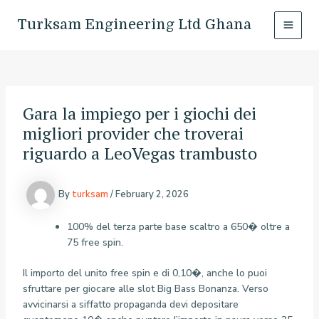
Skip
Post
MAI
to
navigation
Turksam Engineering Ltd Ghana
MEN
content
Gara la impiego per i giochi dei
migliori provider che troverai
riguardo a LeoVegas trambusto
By
turksam
/
February 2, 2026
100% del terza parte base scaltro a 650� oltre a
75 free spin.
Il importo del unito free spin e di 0,10�, anche lo puoi
sfruttare per giocare alle slot Big Bass Bonanza. Verso
avvicinarsi a siffatto propaganda devi depositare