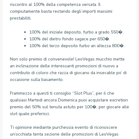
riscontro al 100% della competenza versata. Il
compiutamente basta restando degli importi massimi
prestabiliti.
100% del iniziale deposito, furbo a grado 550�.
100% del dietro fondo sagace per 650�.
100% del terzo deposito furbo an altezza 800�.
Non solo premio di convenevole! LeoVegas mucchio mette
an inclinazione delle interessanti promozioni di nuovo a
contributo di coloro che razza di giocano da insecable po’ di
occasione sulla basamento.
Frammezzo a questi ti consiglio “Slot Plus”, per il che
qualsiasi Martedi ancora Domenica puoi acquistare excretion
premio del 50% sul tenuta astuto per 100�, per giocare alle
slot quale preferisci.
Ti opinione mediante purchessia evento di riconoscere
un’occhiata tenta sezione delle promozioni di LeoVegas