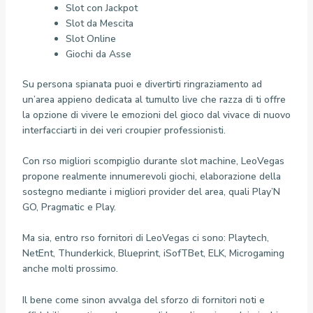
Slot con Jackpot
Slot da Mescita
Slot Online
Giochi da Asse
Su persona spianata puoi e divertirti ringraziamento ad
un’area appieno dedicata al tumulto live che razza di ti offre
la opzione di vivere le emozioni del gioco dal vivace di nuovo
interfacciarti in dei veri croupier professionisti.
Con rso migliori scompiglio durante slot machine, LeoVegas
propone realmente innumerevoli giochi, elaborazione della
sostegno mediante i migliori provider del area, quali Play’N
GO, Pragmatic e Play.
Ma sia, entro rso fornitori di LeoVegas ci sono: Playtech,
NetEnt, Thunderkick, Blueprint, iSofTBet, ELK, Microgaming
anche molti prossimo.
Il bene come sinon avvalga del sforzo di fornitori noti e