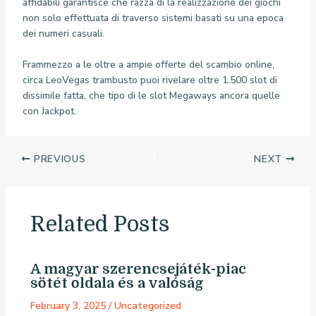
affidabili garantisce che razza di la realizzazione dei giochi
non solo effettuata di traverso sistemi basati su una epoca
dei numeri casuali.
Frammezzo a le oltre a ampie offerte del scambio online,
circa LeoVegas trambusto puoi rivelare oltre 1.500 slot di
dissimile fatta, che tipo di le slot Megaways ancora quelle
con Jackpot.
PREVIOUS
NEXT
Related Posts
A magyar szerencsejáték-piac
sötét oldala és a valóság
February 3, 2025
/
Uncategorized