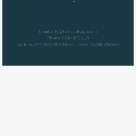
Contact Info
Email: info@turksamltdgh.com
Phone: 0244 479 110
Address: P.O. BOX 690 TEMA – NEWTOWN, GHANA