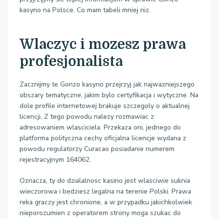
kasyno na Polsce. Co mam tabeli mniej niz.
Wlaczyc i mozesz prawa
profesjonalista
Zacznijmy te Gonzo kasyno przejrzyj jak najwazniejszego
obszary tematyczne, jakim bylo certyfikacja i wytyczne. Na
dole profile internetowej brakuje szczegoly o aktualnej
licencji. Z tego powodu nalezy rozmawiac z
adresowaniem wlasciciela. Przekaza oni, jednego do
platforma polityczna cechy oficjalna licencje wydana z
powodu regulatorzy Curacao posiadanie numerem
rejestracyjnym 164062.
Oznacza, ty do dzialalnosc kasino jest wlasciwie suknia
wieczorowa i bedziesz legalna na terenie Polski. Prawa
reka graczy jest chronione, a w przypadku jakichkolwiek
nieporozumien z operatorem strony moga szukac do