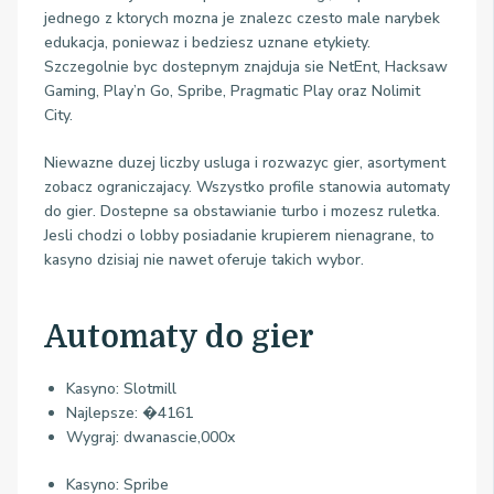
jednego z ktorych mozna je znalezc czesto male narybek
edukacja, poniewaz i bedziesz uznane etykiety.
Szczegolnie byc dostepnym znajduja sie NetEnt, Hacksaw
Gaming, Play’n Go, Spribe, Pragmatic Play oraz Nolimit
City.
Niewazne duzej liczby usluga i rozwazyc gier, asortyment
zobacz ograniczajacy. Wszystko profile stanowia automaty
do gier. Dostepne sa obstawianie turbo i mozesz ruletka.
Jesli chodzi o lobby posiadanie krupierem nienagrane, to
kasyno dzisiaj nie nawet oferuje takich wybor.
Automaty do gier
Kasyno: Slotmill
Najlepsze: �4161
Wygraj: dwanascie,000x
Kasyno: Spribe