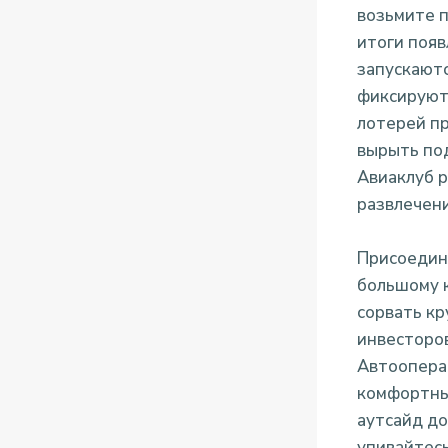
возьмите п
итоги появ
запускаютс
фиксируют
лотерей пр
вырыть по
Авиаклуб 
развлечен
Присоединя
большому 
сорвать к
инвесторов
Автооперат
комфортны
аутсайд д
упивайтесь