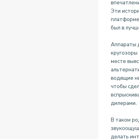
впечатлен
Эти истори
платформе
был в лучш
Аппараты 
кругозоры 
месте выяс
альтернат
водящие н
чтобы сде
вспрыскив
дилерами.
В таком ро
звукоощущ
делать инт