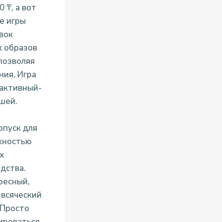
 ₸, а вот
е игры
вок
х образов
позволяя
ия. Игра
рактивный-
шей.
опуск для
жностью
х
дства.
ресный,
 всяческий
 Просто
ироваться