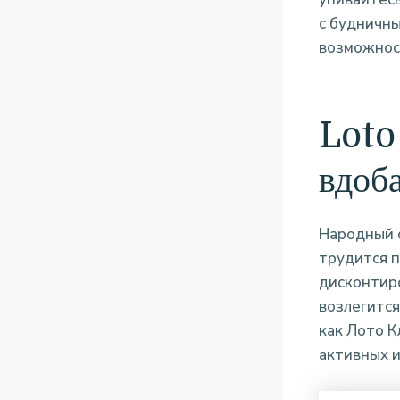
с будничны
возможнос
Loto
вдоб
Народный 
трудится п
дисконтиро
возлегится
как Лото 
активных и