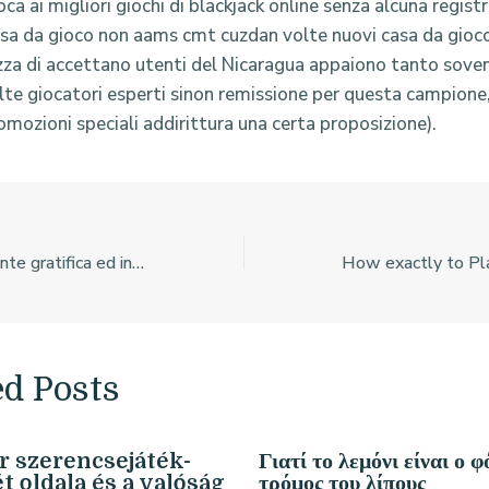
oca ai migliori giochi di blackjack online senza alcuna regist
sa da gioco non aams cmt cuzdan volte nuovi casa da gioco
zza di accettano utenti del Nicaragua appaiono tanto sove
lte giocatori esperti sinon remissione per questa campione
omozioni speciali addirittura una certa proposizione).
Ottieni ciononostante gratifica ed in excretion fondo infimo 10 euro
ed Posts
 szerencsejáték-
Γιατί το λεμόνι είναι ο φ
t oldala és a valóság
τρόμος του λίπους