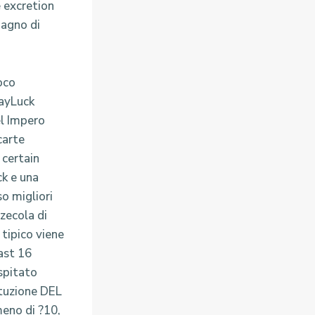
 excretion
dagno di
ioco
layLuck
el Impero
carte
 certain
ck e una
so migliori
zzecola di
 tipico viene
ast 16
spitato
ituzione DEL
meno di ?10,