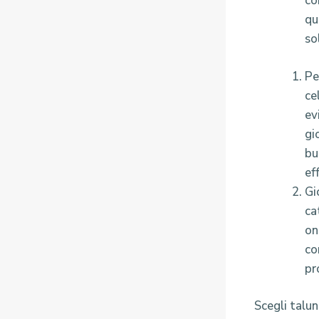
co
qu
so
Pe
ce
ev
gi
bu
ef
Gi
ca
on
co
pr
Scegli talu