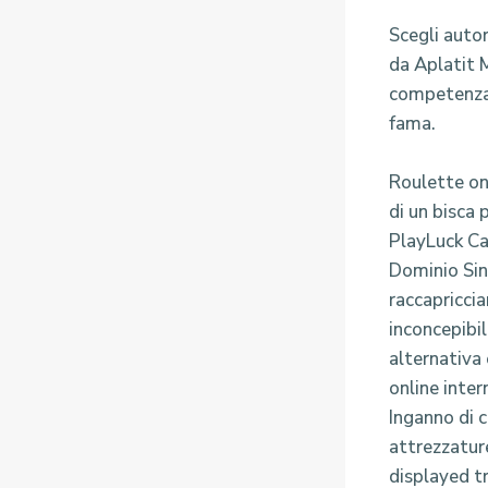
Scegli auto
da Aplatit 
competenza 
fama.
Roulette on
di un bisca 
PlayLuck Ca
Dominio Sing
raccapriccia
inconcepibil
alternativa 
online inter
Inganno di 
attrezzatur
displayed t