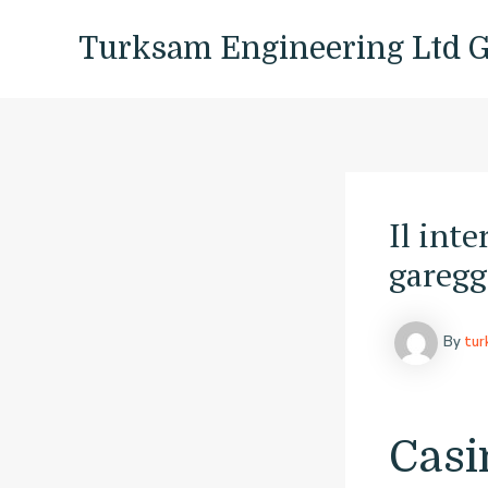
Skip
Post
to
navigation
Turksam Engineering Ltd 
content
Il int
garegg
By
tu
Casi