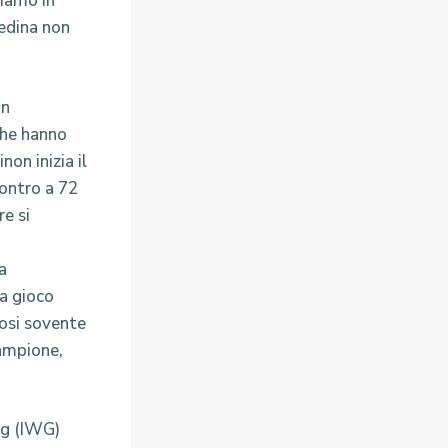
liamo in
edina non
in
nche hanno
non inizia il
contro a 72
e si
a
a gioco
osi sovente
campione,
ng (IWG)