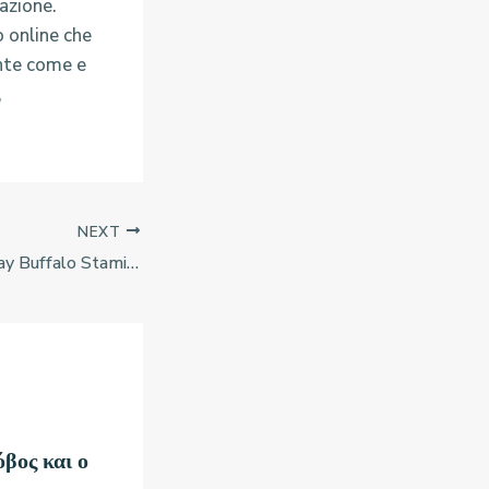
razione.
 online che
nte come e
,
NEXT
How exactly to Play Buffalo Stamina: Hold and you may Profit Slot?
όβος και ο