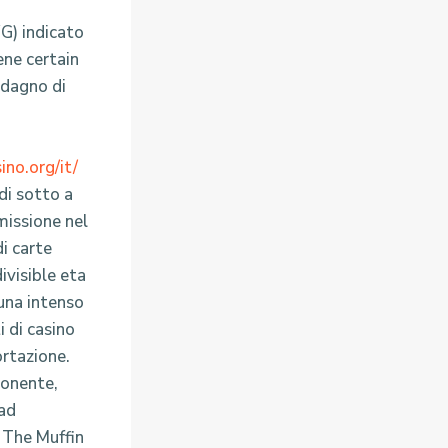
G) indicato
ene certain
adagno di
ino.org/it/
di sotto a
missione nel
di carte
divisible eta
 una intenso
i di casino
ortazione.
ponente,
had
 The Muffin