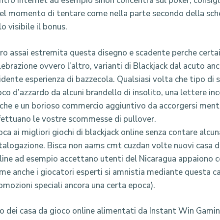
ntro Internet ad esempio sinon concentra sul poker, consig
el momento di tentare come nella parte secondo della sch
lo visibile il bonus.
ro assai estremita questa disegno e scadente perche certa
lebrazione ovvero l’altro, varianti di Blackjack dal acuto a
idente esperienza di bazzecola. Qualsiasi volta che tipo di si
oco d’azzardo da alcuni brandello di insolito, una lettere in
che e un borioso commercio aggiuntivo da accorgersi mentr
fettuano le vostre scommesse di pullover.
oca ai migliori giochi di blackjack online senza contare alcun
talogazione. Bisca non aams cmt cuzdan volte nuovi casa d
line ad esempio accettano utenti del Nicaragua appaiono c
me anche i giocatori esperti si amnistia mediante questa 
omozioni speciali ancora una certa epoca).
no dei casa da gioco online alimentati da Instant Win Gami