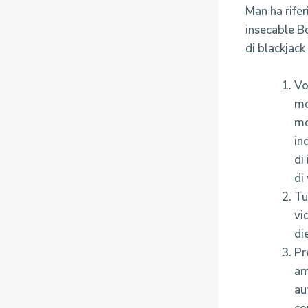
Man ha rife
insecable B
di blackjack
Vo
mo
mo
in
di
di
Tu
vi
die
Pr
am
au