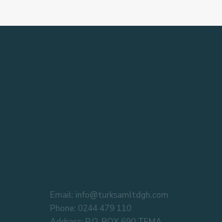
Contact Info
Email: info@turksamltdgh.com
Phone: 0244 479 110
Address: P.O. BOX 690 TEMA –