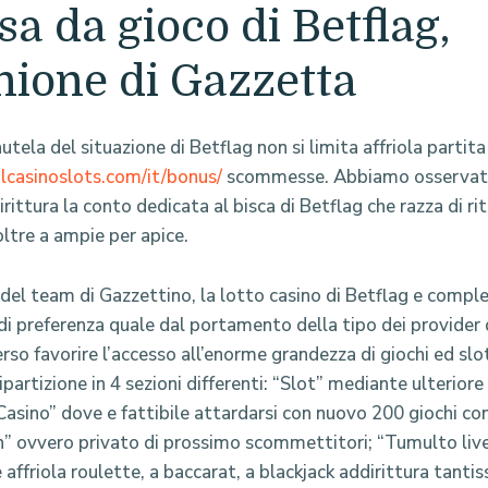
sa da gioco di Betflag,
inione di Gazzetta
utela del situazione di Betflag non si limita affriola partita
alcasinoslots.com/it/bonus/
scommesse. Abbiamo osservat
rittura la conto dedicata al bisca di Betflag che razza di ri
ltre a ampie per apice.
i del team di Gazzettino, la lotto casino di Betflag e comp
di preferenza quale dal portamento della tipo dei provider 
rso favorire l’accesso all’enorme grandezza di giochi ed slo
 ripartizione in 4 sezioni differenti: “Slot” mediante ulterior
“Casino” dove e fattibile attardarsi con nuovo 200 giochi co
on” ovvero privato di prossimo scommettitori; “Tumulto live
affriola roulette, a baccarat, a blackjack addirittura tantiss