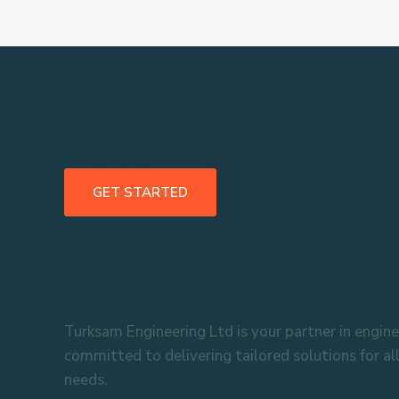
Ready to Start Your
GET STARTED
About Us
Turksam Engineering Ltd is your partner in engine
committed to delivering tailored solutions for al
needs.