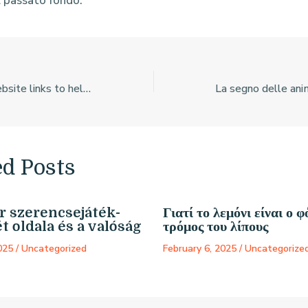
 passato fondo.
You can expect website links to help you third party websites as the a convenience to help you the consumer
ed Posts
 szerencsejáték-
Γιατί το λεμόνι είναι ο φ
t oldala és a valóság
τρόμος του λίπους
2025
/
Uncategorized
February 6, 2025
/
Uncategorize