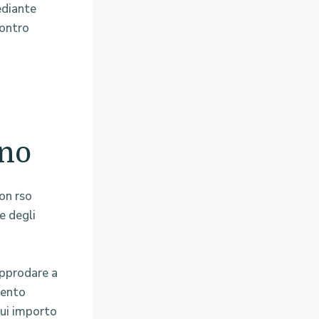
ediante
contro
ino
on rso
e degli
approdare a
mento
cui importo