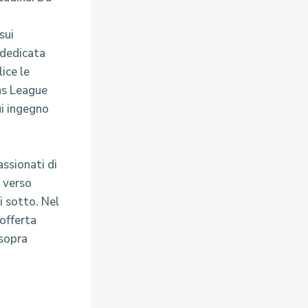
sui
 dedicata
ice le
ons League
ui ingegno
ssionati di
e verso
di sotto. Nel
offerta
 sopra