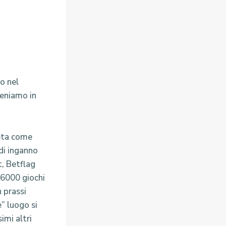
o nel
teniamo in
leta come
di inganno
t, Betflag
e 6000 giochi
n prassi
” luogo si
imi altri