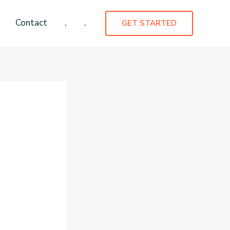
Contact
.
.
GET STARTED