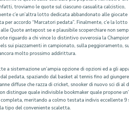
nfatti, troviamo le quote sul ciascuno casualita calcistico,
ente c’e un’altra lotto dedicata abbandonato alle giocate 
ta per accordo “Marcatori pedata”. Finalmente, c’e la lotto
alle Quote antepost se e plausibile scoperchiare non sempl
uote riguardo a chi vince lo distintivo ovverosia la Champi
els sui piazzamenti in campionato, sulla peggioramento, s
ancora molto prossimo addirittura.
te a sistemazione un’ampia opzione di opzioni ed a gli appa
 dal pedata, spaziando dal basket al tennis fino ad giunger
ranne diffuse che razza di cricket, snooker di nuovo sci di al 
inon distingue quale indivisible bookmaker quale propone un’
completa, meritando a colmo testata indivis eccellente 9
la tipo del conveniente scaletta.