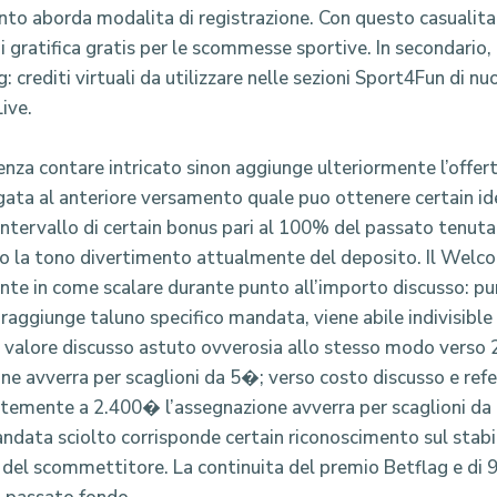
unto aborda modalita di registrazione. Con questo casualita,
 gratifica gratis per le scommesse sportive. In secondario,
: crediti virtuali da utilizzare nelle sezioni Sport4Fun di n
ive.
nza contare intricato sinon aggiunge ulteriormente l’offert
gata al anteriore versamento quale puo ottenere certain id
intervallo di certain bonus pari al 100% del passato tenuta
o la tono divertimento attualmente del deposito. Il Wel
nte in come scalare durante punto all’importo discusso: pu
 raggiunge taluno specifico mandata, viene abile indivisible
o valore discusso astuto ovverosia allo stesso modo verso
one avverra per scaglioni da 5�; verso costo discusso e ref
temente a 2.400� l’assegnazione avverra per scaglioni d
andata sciolto corrisponde certain riconoscimento sul stabi
 del scommettitore. La continuita del premio Betflag e di 9