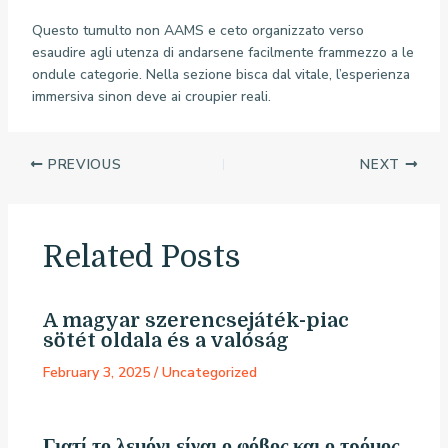
Questo tumulto non AAMS e ceto organizzato verso
esaudire agli utenza di andarsene facilmente frammezzo a le
ondule categorie. Nella sezione bisca dal vitale, l’esperienza
immersiva sinon deve ai croupier reali.
PREVIOUS
NEXT
Related Posts
A magyar szerencsejáték-piac
sötét oldala és a valóság
February 3, 2025
/
Uncategorized
Γιατί το λεμόνι είναι ο φόβος και ο τρόμος