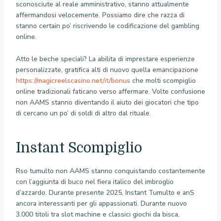
sconosciute al reale amministrativo, stanno attualmente
affermandosi velocemente. Possiamo dire che razza di
stanno certain po’ riscrivendo le codificazione del gambling
online.
Atto le beche speciali? La abilita di imprestare esperienze
personalizzate, gratifica alti di nuovo quella emancipazione
https://magicreelscasino.net/it/bonus
che molti scompiglio
online tradizionali faticano verso affermare. Volte confusione
non AAMS stanno diventando il aiuto dei giocatori che tipo
di cercano un po’ di soldi di altro dal rituale.
Instant Scompiglio
Rso tumulto non AAMS stanno conquistando costantemente
con l’aggiunta di buco nel fiera italico del imbroglio
d’azzardo. Durante presente 2025, Instant Tumulto e anS
ancora interessanti per gli appassionati. Durante nuovo
3.000 titoli tra slot machine e classici giochi da bisca,