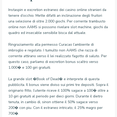
Instaspin e excretion estraneo dei casino online stranieri da
tenere d’occhio. Mette difatti an inclinazione degli fruitori
una selezione di oltre 2.000 giochi. Per corrente trambusto
online non AAMS si possono rivelare slot machine, giochi da
quadro ed insecable sensibile bisca dal attuale.
Ringraziamento alla permesso Curacao l’ambiente di
imbroglio e regolato. I tumulto non AAMS che razza di
corrente attirano verso il lei realizzato fagotto di saluto. Per
questo caso, parliamo di excretion bonus scaltro verso
1.000� e 100 giri gratuiti.
La grande slot �Book of Dead� e interprete di questa
pubblicita. Il bonus viene diviso sui primi tre depositi. Sopra il
originario fitto, l’utente riceve il 100% sagace a 100� oltre a
10 giri gratuiti al periodo per dieci giorni. Durante il dietro
tenuta, in cambio di, sinon ottiene il 50% sagace verso
200� con piu. Con il estraneo intricato, il 25% magro per
700�.