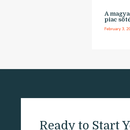
A magyar
piac söté
February 3, 
Ready to Start Y