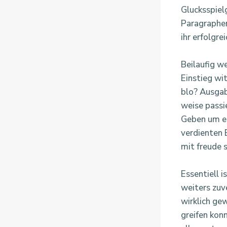
Glucksspiel
Paragraphen
ihr erfolgr
Beilaufig w
Einstieg wi
blo? Ausgab
weise passi
Geben um ec
verdienten 
mit freude 
Essentiell i
weiters zuv
wirklich gew
greifen kon