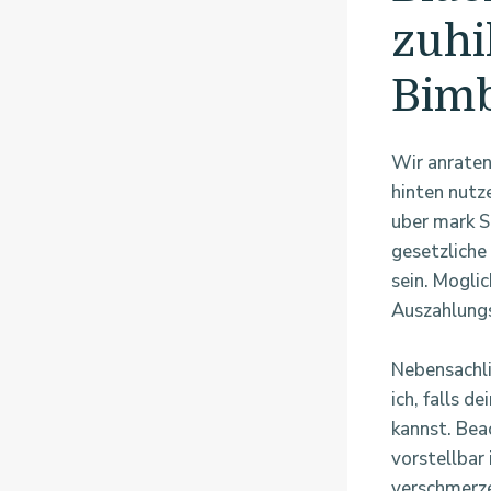
zuhi
Bim
Wir anraten 
hinten nutz
uber mark S
gesetzliche 
sein. Mogli
Auszahlungs
Nebensachlic
ich, falls d
kannst. Bea
vorstellbar 
verschmerze