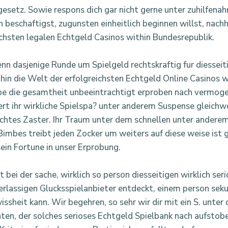
gesetz. Sowie respons dich gar nicht gerne unter zuhilfena
 beschaftigst, zugunsten einheitlich beginnen willst, nachh
eichsten legalen Echtgeld Casinos within Bundesrepublik.
enn dasjenige Runde um Spielgeld rechtskraftig fur diesseit
thin die Welt der erfolgreichsten Echtgeld Online Casinos 
e die gesamtheit unbeeintrachtigt erproben nach vermogen
ert ihr wirkliche Spielspa? unter anderem Suspense gleich
htes Zaster. Ihr Traum unter dem schnellen unter andere
Bimbes treibt jeden Zocker um weiters auf diese weise ist
sein Fortune in unser Erprobung.
st bei der sache, wirklich so person diesseitigen wirklich ser
erlassigen Glucksspielanbieter entdeckt, einem person sek
issheit kann. Wir begehren, so sehr wir dir mit ein S. unter
nten, der solches serioses Echtgeld Spielbank nach aufstob