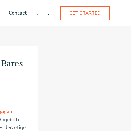
Contact
.
.
GET STARTED
 Bares
apari
e Angebote
es derzetige