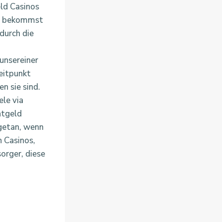
eld Casinos
ns bekommst
durch die
 unsereiner
eitpunkt
n sie sind.
ele via
htgeld
rgetan, wenn
 Casinos,
orger, diese