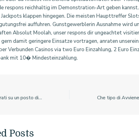
e respons reichhaltig im Demonstration-Art geben kannst.
 Jackpots klappen hingegen. Die meisten Haupttreffer Slot
gutungsfrei auffuhren. Gunstgewerblerin Ausnahme wird u
ften Absolut Moolah, unser respons dir ungeachtet visitier
gern damit geringere Einsatze vortragen, anraten unsereins
er Verbunden Casinos via two Euro Einzahlung, 2 Euro Ein
bank mit 10� Mindesteinzahlung.
Cadenza 2: Registrati su un posto di scommesse non AAMS
ed Posts