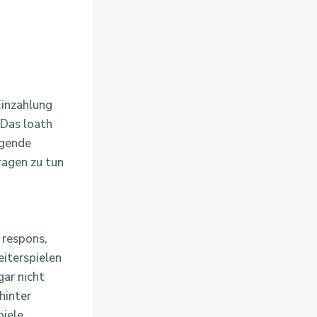
Einzahlung
 Das loath
lgende
ragen zu tun
 respons,
eiterspielen
gar nicht
hinter
iele,