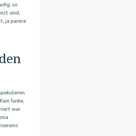
ufig, so
nzt sind,
t, ja parece
nden
pekulieren.
Kein funke,
iert war.
onia
nsereins