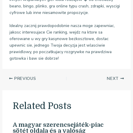
beano, bingo, plinko, gra online typu crash, zdrapki, wyscigi
cyfrowe lub inne niesamowite propozycje.
Idealny zacznij prawdopodobnie nasza moge zapewniac,
jakosc interesujace Cie ranking, wejdz na ktore sa
oferowane u wy gry kasynowe bezkosztowe, dostac
upewnic sie, jednego Twoja decyzja jest wlasciwie
prawidlowy, po poczatkujacy rozgrywke na prawdziwa
gotowka i baw sie dobrze!
PREVIOUS
NEXT
Related Posts
A magyar szerencsejáték-piac
sötét oldala és a valóság