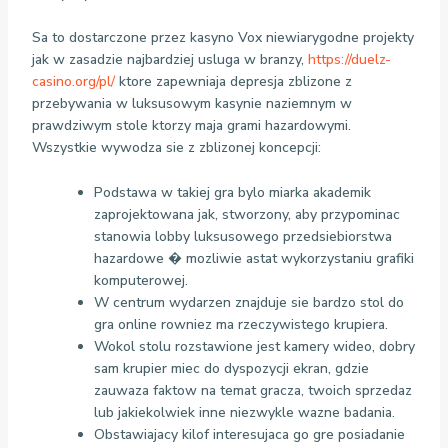
Sa to dostarczone przez kasyno Vox niewiarygodne projekty
jak w zasadzie najbardziej usluga w branzy,
https://duelz-
casino.org/pl/
ktore zapewniaja depresja zblizone z
przebywania w luksusowym kasynie naziemnym w
prawdziwym stole ktorzy maja grami hazardowymi.
Wszystkie wywodza sie z zblizonej koncepcji:
Podstawa w takiej gra bylo miarka akademik
zaprojektowana jak, stworzony, aby przypominac
stanowia lobby luksusowego przedsiebiorstwa
hazardowe � mozliwie astat wykorzystaniu grafiki
komputerowej.
W centrum wydarzen znajduje sie bardzo stol do
gra online rowniez ma rzeczywistego krupiera.
Wokol stolu rozstawione jest kamery wideo, dobry
sam krupier miec do dyspozycji ekran, gdzie
zauwaza faktow na temat gracza, twoich sprzedaz
lub jakiekolwiek inne niezwykle wazne badania.
Obstawiajacy kilof interesujaca go gre posiadanie