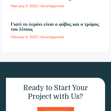
February 3, 2025
/
Uncategorized
Γιατί το λεμόνι είναι ο φόβος και ο τρόμος
του λίπους
February 6, 2025
/
Uncategorized
Ready to Start Your
Project with Us?