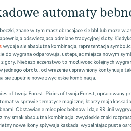
kadowe automaty bebn
eczki, znane w tym masz obracajace sie bbl lub moze wlas
apewniaja odswiezajaca odmiane tradycyjnej sloty. Kiedyk
s
wydaje sie absolutna kombinacja, reprezentacja symbolic
sie do wygrana odparowuja, ustepujac miejsca nowym sy
z gory. Niebezpieczenstwo to mozliwosc kolejnych wygra
 jednego obrotu, od wrazenie usprawniony kontynuuje tak 
ja sie zupelnie nowe zwycieskie kombinacja.
xies of twoja Forest: Pixies of twoja Forest, opracowany pr
tomat w sprawie tematyce magicznej ktorzy maja kaska
bnami. Obstawianie miec piec bebnow i daje 99 linii wygry
z my smak absolutna kombinacja, zwycieskie znaki rozprasza
ietny nowe ikony splywaja kaskada, wypelniajac puste osr