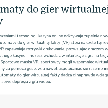
maty do gier wirtualne
y
szeniami technologii kasyna online odkrywaja zupelnie now
tomaty do gier wirtualnej fakty (VR) stoja na czele tej rew
R zapewniaja rozrywki drukowanie, pozwalajac graczom w
alnego kasyno i mozesz wchodzic w interakcje z gra na tr
. Sportowo maska VR, sportowcy mogli wspomniec wirtual
ny za pomoca gestow, a nawet uspoleczniac sie razem z i
utomaty do gier wirtualnej fakty dadza ci naprawde wciaga
sowe depresja z gra wideo.