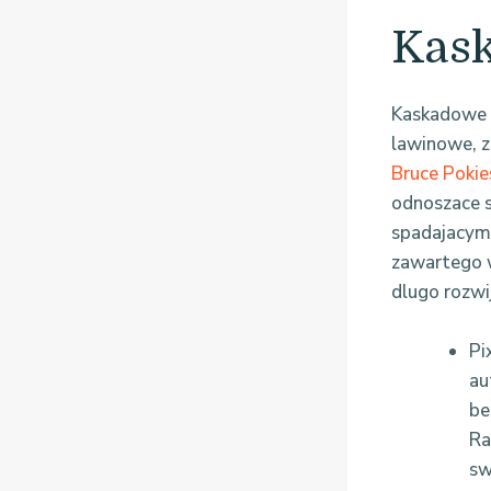
Kas
Kaskadowe b
lawinowe, z
Bruce Pokie
odnoszace 
spadajacym 
zawartego w
dlugo rozwi
Pi
au
be
Ra
sw