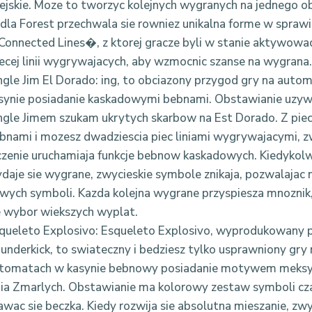
ejskie. Moze to tworzyc kolejnych wygranych na jednego ob
 dla Forest przechwala sie rowniez unikalna forme w spraw
onnected Lines�, z ktorej gracze byli w stanie aktywowac
ecej linii wygrywajacych, aby wzmocnic szanse na wygrana.
ngle Jim El Dorado: ing, to obciazony przygod gry na auto
synie posiadanie kaskadowymi bebnami. Obstawianie uzy
ngle Jimem szukam ukrytych skarbow na Est Dorado. Z pie
bnami i mozesz dwadziescia piec liniami wygrywajacymi, z
czenie uruchamiaja funkcje bebnow kaskadowych. Kiedykol
daje sie wygrane, zwycieskie symbole znikaja, pozwalajac 
wych symboli. Kazda kolejna wygrane przyspiesza mnoznik
e wybor wiekszych wyplat.
queleto Explosivo: Esqueleto Explosivo, wyprodukowany 
underkick, to swiateczny i bedziesz tylko usprawniony gry 
tomatach w kasynie bebnowy posiadanie motywem meksy
ia Zmarlych. Obstawianie ma kolorowy zestaw symboli cz
awac sie beczka. Kiedy rozwija sie absolutna mieszanie, zwy