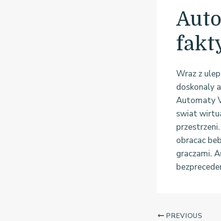
Auto
fakt
Wraz z ulep
doskonaly au
Automaty V
swiat wirtu
przestrzeni
obracac beb
graczami. A
bezpreceden
PREVIOUS