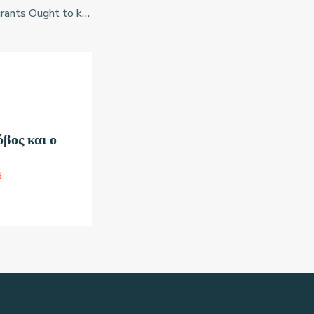
eight Things Immigrants Ought to know On-line casino Gambling in the Canada
όβος και ο
d