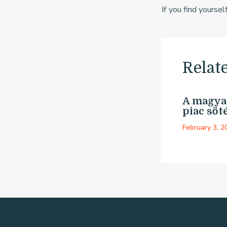
Relat
A magyar
piac söté
February 3, 