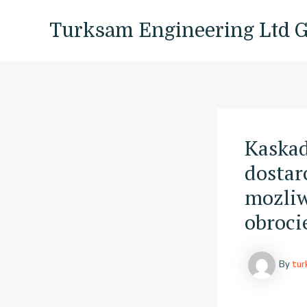
Skip
Post
to
navigation
Turksam Engineering Ltd 
content
Kaskad
dostar
mozliw
obroci
By
tu