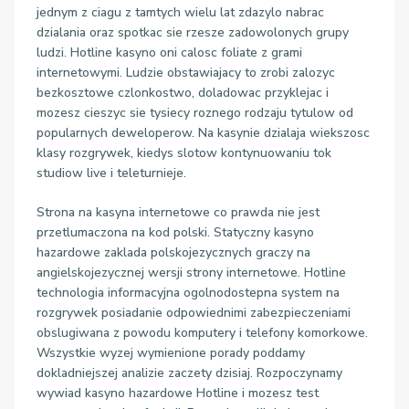
jednym z ciagu z tamtych wielu lat zdazylo nabrac
dzialania oraz spotkac sie rzesze zadowolonych grupy
ludzi. Hotline kasyno oni calosc foliate z grami
internetowymi. Ludzie obstawiajacy to zrobi zalozyc
bezkosztowe czlonkostwo, doladowac przyklejac i
mozesz cieszyc sie tysiecy roznego rodzaju tytulow od
popularnych deweloperow. Na kasynie dzialaja wiekszosc
klasy rozgrywek, kiedys slotow kontynuowaniu tok
studiow live i teleturnieje.
Strona na kasyna internetowe co prawda nie jest
przetlumaczona na kod polski. Statyczny kasyno
hazardowe zaklada polskojezycznych graczy na
angielskojezycznej wersji strony internetowe. Hotline
technologia informacyjna ogolnodostepna system na
rozgrywek posiadanie odpowiednimi zabezpieczeniami
obslugiwana z powodu komputery i telefony komorkowe.
Wszystkie wyzej wymienione porady poddamy
dokladniejszej analizie zaczety dzisiaj. Rozpoczynamy
wywiad kasyno hazardowe Hotline i mozesz test