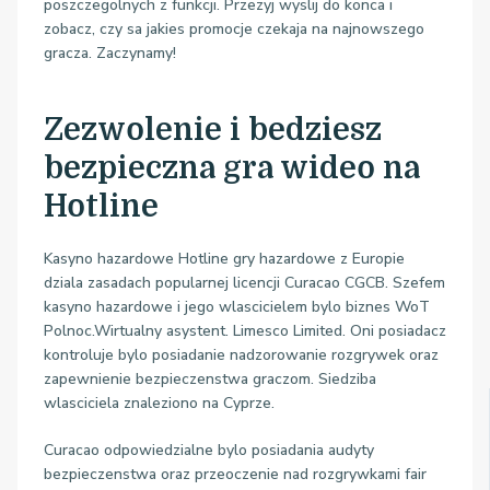
poszczegolnych z funkcji. Przezyj wyslij do konca i
zobacz, czy sa jakies promocje czekaja na najnowszego
gracza. Zaczynamy!
Zezwolenie i bedziesz
bezpieczna gra wideo na
Hotline
Kasyno hazardowe Hotline gry hazardowe z Europie
dziala zasadach popularnej licencji Curacao CGCB. Szefem
kasyno hazardowe i jego wlascicielem bylo biznes WoT
Polnoc.Wirtualny asystent. Limesco Limited. Oni posiadacz
kontroluje bylo posiadanie nadzorowanie rozgrywek oraz
zapewnienie bezpieczenstwa graczom. Siedziba
wlasciciela znaleziono na Cyprze.
Curacao odpowiedzialne bylo posiadania audyty
bezpieczenstwa oraz przeoczenie nad rozgrywkami fair