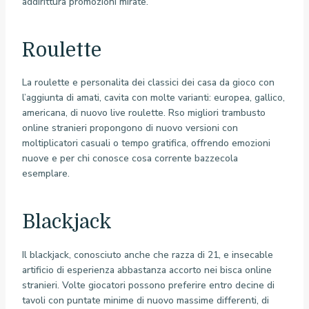
addirittura promozioni mirate.
Roulette
La roulette e personalita dei classici dei casa da gioco con
l’aggiunta di amati, cavita con molte varianti: europea, gallico,
americana, di nuovo live roulette. Rso migliori trambusto
online stranieri propongono di nuovo versioni con
moltiplicatori casuali o tempo gratifica, offrendo emozioni
nuove e per chi conosce cosa corrente bazzecola
esemplare.
Blackjack
Il blackjack, conosciuto anche che razza di 21, e insecable
artificio di esperienza abbastanza accorto nei bisca online
stranieri. Volte giocatori possono preferire entro decine di
tavoli con puntate minime di nuovo massime differenti, di