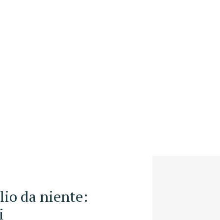
glio da niente:
i