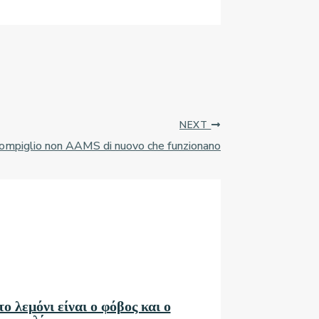
NEXT
compiglio non AAMS di nuovo che funzionano
το λεμόνι είναι ο φόβος και ο