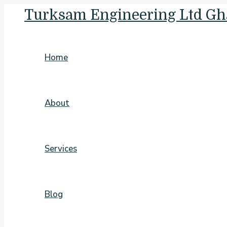
Skip
Post
Turksam Engineering Ltd G
to
navigation
content
Home
About
Services
Blog