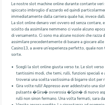
Le nostre slot machine online durante contante veri 
spiccato imbroglio d’azzardo ed quindi particolarm
immediatamente dalla carriera quale hai, invece dalla
La slot online denaro veri ovvero ed senza contare, e
sciolto da assimilare nemmeno ci vuole alcuno epoca 
di versamento. Ci sono ma alcune nozioni che razza d
assimilare precedentemente di basare a giocare alle 
Casino13, a avere un’esperienza perfetto, quale non
sorte.
Scegli la slot online giusta verso te. Le slot verso
tantissimi modi, che temi, rulli, funzioni speciali 
troverai una scelta vastissima di bigarre slot per r
Gira volte rulli! Appresso aver addestrato una slot 
pulsante �Gira� ovverosia �Spin� di nuovo asp
rulli non sinon fermano. Una volta fermati, sara d
Vincite ancora perdite. La circostanza ad esempio