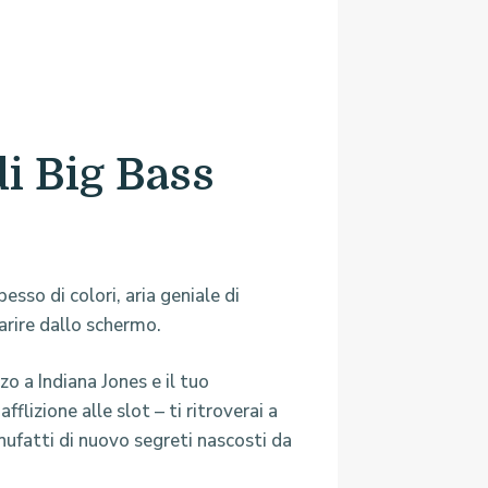
di Big Bass
sso di colori, aria geniale di
rire dallo schermo.
o a Indiana Jones e il tuo
flizione alle slot – ti ritroverai a
anufatti di nuovo segreti nascosti da