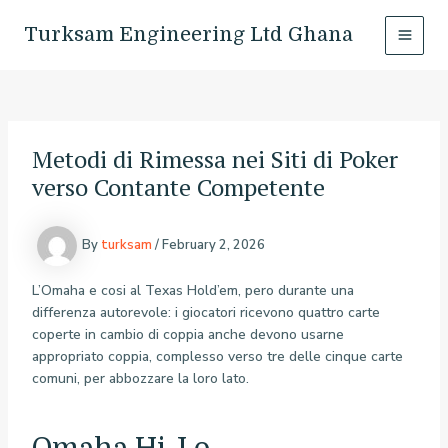
Skip
Post
MAI
to
navigation
Turksam Engineering Ltd Ghana
MEN
content
Metodi di Rimessa nei Siti di Poker
verso Contante Competente
By
turksam
/
February 2, 2026
L’Omaha e cosi al Texas Hold’em, pero durante una
differenza autorevole: i giocatori ricevono quattro carte
coperte in cambio di coppia anche devono usarne
appropriato coppia, complesso verso tre delle cinque carte
comuni, per abbozzare la loro lato.