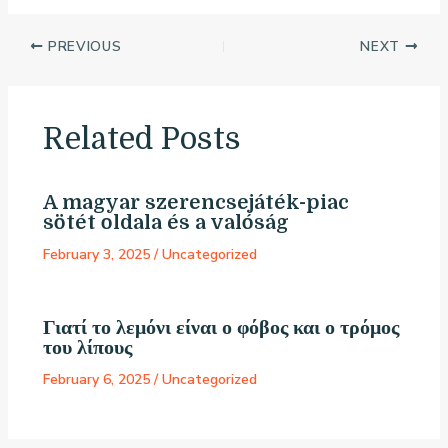
PREVIOUS
NEXT
Related Posts
A magyar szerencsejáték-piac
sötét oldala és a valóság
February 3, 2025
/
Uncategorized
Γιατί το λεμόνι είναι ο φόβος και ο τρόμος
του λίπους
February 6, 2025
/
Uncategorized