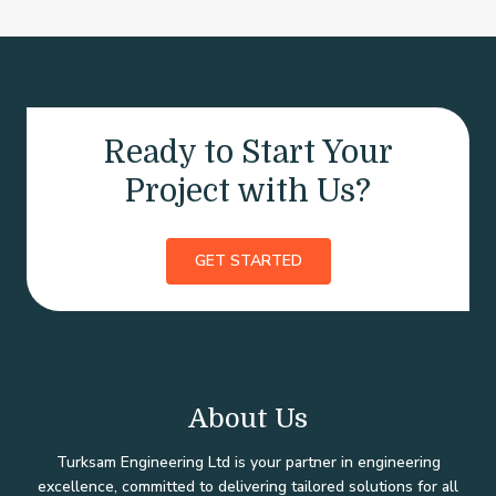
Ready to Start Your
Project with Us?
GET STARTED
About Us
Turksam Engineering Ltd is your partner in engineering
excellence, committed to delivering tailored solutions for all