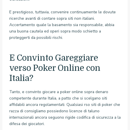
E prestigioso, tuttavia, convenire continuamente le dovute
ricerche avanti di contare sopra siti non italiani.
Accertamento quale la basamento sia responsabile, abbia
una buona cautela ed operi sopra modo schietto a
proteggerti da possibili rischi.
E Convinto Gareggiare
verso Poker Online con
Italia?
Tanto, e convinto giocare a poker online sopra denaro
competente durante Italia, a patto che si scelgano siti
affidabili ancora regolamentati. Qualsiasi rso siti di poker che
razza di consigliamo possiedono licenze di taluno
internazionali ancora seguono rigide codifica di sicurezza a la
difesa dei giocatori.