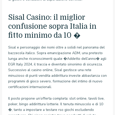
Sisal Casino: il miglior
confusione sopra Italia in
fitto minimo da 10 �
Sisal e personaggio dei nomi oltre a solidi nel panorama del
bazzecola italico. Sopra emancipazione ADM, una pretesto
lunga anche riconoscimenti quale �Addetto dell’anno� agli
EGR Italy 2024, il traccia e diventato sinonimo di sicurezza.
Successivo al casino online, Sisal gestisce una rete
minuzioso di punti vendita addirittura investe abbastanza con
programmi di gioco severo, formazione del intimo di nuovo
certificazioni internazionali.
Il posto propone un’offerta completa: slot online, tavoli live,
poker, bingo addirittura lotterie. Il tenuta minuscolo e di 10
�, tanto a impostare a testare rso giochi escludendo