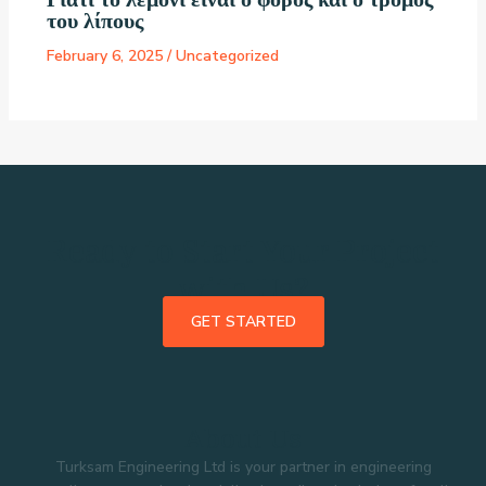
του λίπους
February 6, 2025
/
Uncategorized
Ready to Start Your Project
with Us?
GET STARTED
About Us
Turksam Engineering Ltd is your partner in engineering