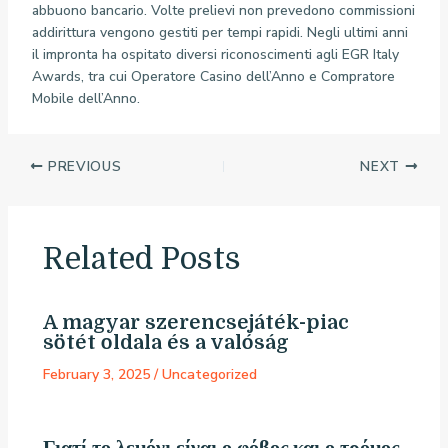
abbuono bancario. Volte prelievi non prevedono commissioni
addirittura vengono gestiti per tempi rapidi. Negli ultimi anni
il impronta ha ospitato diversi riconoscimenti agli EGR Italy
Awards, tra cui Operatore Casino dell’Anno e Compratore
Mobile dell’Anno.
PREVIOUS
NEXT
Related Posts
A magyar szerencsejáték-piac
sötét oldala és a valóság
February 3, 2025
/
Uncategorized
Γιατί το λεμόνι είναι ο φόβος και ο τρόμος