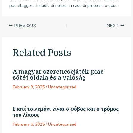
puo eleggere fastidio di notizia in caso di problemi o quiz.
PREVIOUS
NEXT
Related Posts
A magyar szerencsejáték-piac
sötét oldala és a valóság
February 3, 2025
/
Uncategorized
Γιατί το λεμόνι είναι ο φόβος και ο τρόμος
του λίπους
February 6, 2025
/
Uncategorized