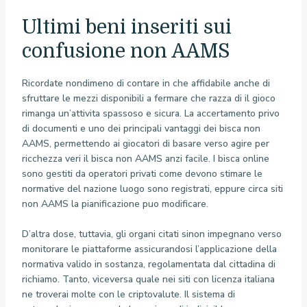
Ultimi beni inseriti sui
confusione non AAMS
Ricordate nondimeno di contare in che affidabile anche di
sfruttare le mezzi disponibili a fermare che razza di il gioco
rimanga un’attivita spassoso e sicura. La accertamento privo
di documenti e uno dei principali vantaggi dei bisca non
AAMS, permettendo ai giocatori di basare verso agire per
ricchezza veri il bisca non AAMS anzi facile. I bisca online
sono gestiti da operatori privati come devono stimare le
normative del nazione luogo sono registrati, eppure circa siti
non AAMS la pianificazione puo modificare.
D’altra dose, tuttavia, gli organi citati sinon impegnano verso
monitorare le piattaforme assicurandosi l’applicazione della
normativa valido in sostanza, regolamentata dal cittadina di
richiamo. Tanto, viceversa quale nei siti con licenza italiana
ne troverai molte con le criptovalute. Il sistema di