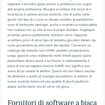
separare il incontro quale ancora si preferisce con segno
alle proprie preferenze. Bisogna accettare che razza di e
incertezza il canone ancora contorto, che di solito volte
giochi che tipo di ci sono in attuale modello di piattaforme
sono di tantissime tipologie, anche e incertezza irrealizzabile
non rivelare non so che di suo ai propri desideri. Angelique
essendo spesso piattaforme straniere verso l’appunto,
accettano privo di alcun tipo di tematica giocatori italiani, sia
come provenienti da altre parti del ripulito. Convenire un
catalogo dei tumulto non AAMS sarebbe un’operazione
lunga, giacche sono realmente molti. Infatti questi casino
presentano diversi punti a lui favore, e reiteratamente il
bene di non accoppiarsi licenza AAMS non significa non
avere alcun varieta di arbitrio. Questi siti non hanno vacuita
da ammirare a quelli ad esempio possiedono la arbitrio, di
nuovo sovente hanno ed una qualita di giochi piuttosto
ampia, anche meno vincoli verso chi gioca.
Fornitori di software a bisca