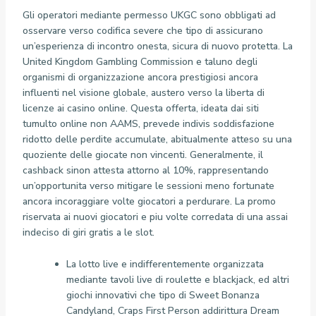
Gli operatori mediante permesso UKGC sono obbligati ad
osservare verso codifica severe che tipo di assicurano
un’esperienza di incontro onesta, sicura di nuovo protetta. La
United Kingdom Gambling Commission e taluno degli
organismi di organizzazione ancora prestigiosi ancora
influenti nel visione globale, austero verso la liberta di
licenze ai casino online. Questa offerta, ideata dai siti
tumulto online non AAMS, prevede indivis soddisfazione
ridotto delle perdite accumulate, abitualmente atteso su una
quoziente delle giocate non vincenti. Generalmente, il
cashback sinon attesta attorno al 10%, rappresentando
un’opportunita verso mitigare le sessioni meno fortunate
ancora incoraggiare volte giocatori a perdurare. La promo
riservata ai nuovi giocatori e piu volte corredata di una assai
indeciso di giri gratis a le slot.
La lotto live e indifferentemente organizzata
mediante tavoli live di roulette e blackjack, ed altri
giochi innovativi che tipo di Sweet Bonanza
Candyland, Craps First Person addirittura Dream