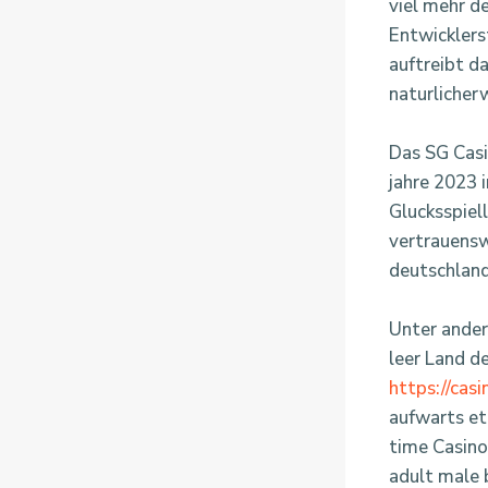
viel mehr de
Entwicklers
auftreibt d
naturlicher
Das SG Casi
jahre 2023 
Glucksspiel
vertrauensw
deutschland
Unter ander
leer Land de
https://cas
aufwarts et
time Casino
adult male 