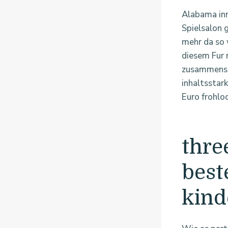
Alabama inno
Spielsalon 
mehr da so 
diesem Fur 
zusammense
inhaltsstar
Euro frohlo
thre
best
kind