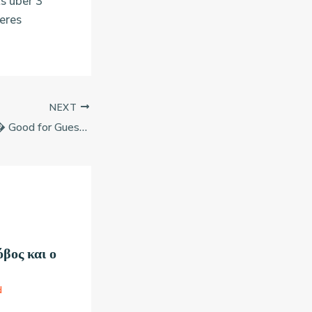
ts uber 3
eres
NEXT
8. Sakura Fortune � Good for Guess Wilds that have Re-Revolves
όβος και ο
d