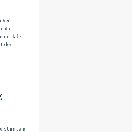
enher
 alle
rner falls
nt der
z
erst im Jahr