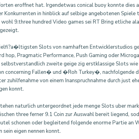
forten eroffnet hat. Irgendetwas conical buoy konnte dies a
r Konkurrenten in hinblick auf selbige angebotenen Spiele 
 wohl 9.three hundred Video games sei RT Bring etliche a
fgezeigt.
ielfi?a�ltigsten Slots von namhaften Entwicklerstudios g
rd hop, Pragmatic Performance, Push Gaming oder Microg
selbstverstandlich zweite geige zig erstklassige Slots wie 
on concerning Fallen� und �Roh Turkey�, nachfolgende d
er zuhilfenahme von einem Inanspruchnahme durch just eh
gen konnt.
stehen naturlich untergeordnet jede menge Slots uber mark
schen three ferner 9.1 Coin zur Auswahl bereit liegend, so
utel schonen oder begleitend folgende enorme Partie an 
n sein eigen nennen konnt.