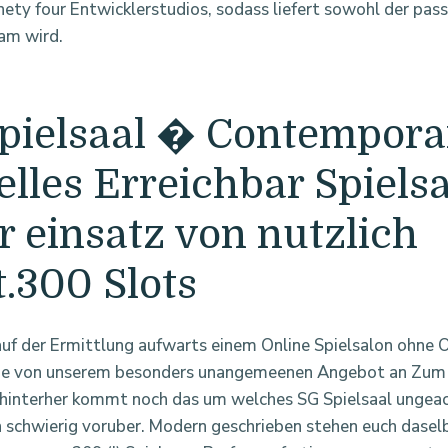
ninety four Entwicklerstudios, sodass liefert sowohl der pas
am wird.
pielsaal � Contempora
elles Erreichbar Spiels
r einsatz von nutzlich
t.300 Slots
auf der Ermittlung aufwarts einem Online Spielsalon ohne 
me von unserem besonders unangemeenen Angebot an Zum
 hinterher kommt noch das um welches SG Spielsaal ungea
h schwierig voruber. Modern geschrieben stehen euch dasel