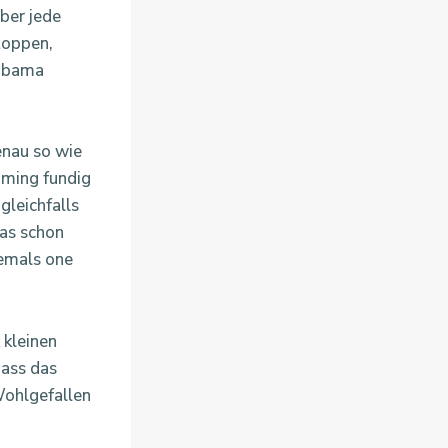
ber jede
toppen,
labama
enau so wie
aming fundig
gleichfalls
as schon
emals one
 kleinen
dass das
Wohlgefallen