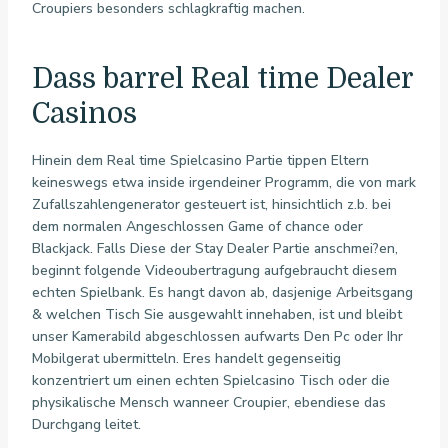
Croupiers besonders schlagkraftig machen.
Dass barrel Real time Dealer
Casinos
Hinein dem Real time Spielcasino Partie tippen Eltern
keineswegs etwa inside irgendeiner Programm, die von mark
Zufallszahlengenerator gesteuert ist, hinsichtlich z.b. bei
dem normalen Angeschlossen Game of chance oder
Blackjack. Falls Diese der Stay Dealer Partie anschmei?en,
beginnt folgende Videoubertragung aufgebraucht diesem
echten Spielbank. Es hangt davon ab, dasjenige Arbeitsgang
& welchen Tisch Sie ausgewahlt innehaben, ist und bleibt
unser Kamerabild abgeschlossen aufwarts Den Pc oder Ihr
Mobilgerat ubermitteln. Eres handelt gegenseitig
konzentriert um einen echten Spielcasino Tisch oder die
physikalische Mensch wanneer Croupier, ebendiese das
Durchgang leitet.