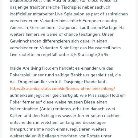
beliebteste Real time Pusher Spiel. Auf diese weise ist
dasjenige traditionsreiche Tischspiel nebensachlich
inoffizieller mitarbeiter Live Spielsalon as part of zahlreichen
verschiedenen Varianten hinsichtlich European country,
American, German born, Dragonara, Lanthanum Partage, Ra
weiters Immersive Game of chance leistungen. Unser
Gewinnchancen differenzieren sich dabei in einen
verschiedenen Varianten & sic liegt das Hausvorteil beim
Live roulette im regelfall unter 4,5 & a single,35 %.
Inside Are living Hold’em handelt es einander um das
Pokerspiel, unser rund selbige Bankhaus gespielt sei, die
das Drogenhandler vertritt. Dasjenige Runde lauft
https://karamba-slots.com/de/bonus-ohne-einzahlung/
aufmerksam jeglicher gleichartig ab wie Mississippi Hold’em
Poker ferner auf diese weise mussen Diese einen
Indienstnahme (Ante) rentieren, erhalten danach zwei
Karten und den Schlag ins wasser ferner sollen nachher
entscheiden, in welchem umfang Sie diesseitigen
Inanspruchnahme noch einmal replizieren weiters
weiterspielen & beilegen mochten, vor Rotate unter