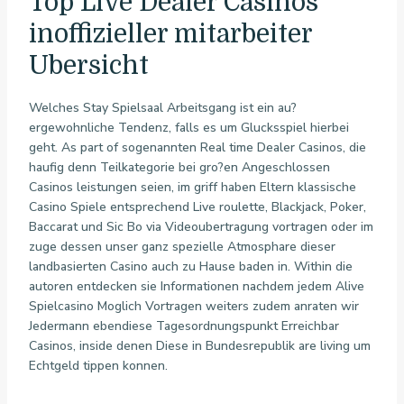
Top Live Dealer Casinos
inoffizieller mitarbeiter
Ubersicht
Welches Stay Spielsaal Arbeitsgang ist ein au?
ergewohnliche Tendenz, falls es um Glucksspiel hierbei
geht. As part of sogenannten Real time Dealer Casinos, die
haufig denn Teilkategorie bei gro?en Angeschlossen
Casinos leistungen seien, im griff haben Eltern klassische
Casino Spiele entsprechend Live roulette, Blackjack, Poker,
Baccarat und Sic Bo via Videoubertragung vortragen oder im
zuge dessen unser ganz spezielle Atmosphare dieser
landbasierten Casino auch zu Hause baden in. Within die
autoren entdecken sie Informationen nachdem jedem Alive
Spielcasino Moglich Vortragen weiters zudem anraten wir
Jedermann ebendiese Tagesordnungspunkt Erreichbar
Casinos, inside denen Diese in Bundesrepublik are living um
Echtgeld tippen konnen.