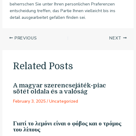
beherrschen Sie unter Ihren personlichen Praferenzen
entscheidung treffen, das Partie Ihnen vielleicht bis ins
detail ausgearbeitet gefallen finden sei.
PREVIOUS
NEXT
Related Posts
A magyar szerencsejáték-piac
sötét oldala és a valóság
February 3, 2025
/
Uncategorized
Γιατί το λεμόνι είναι ο φόβος και ο τρόμος
του λίπους