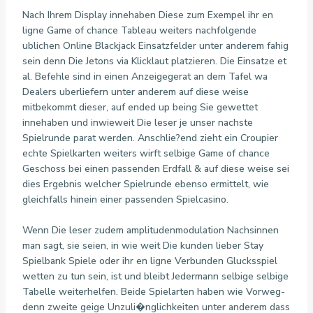
Nach Ihrem Display innehaben Diese zum Exempel ihr en
ligne Game of chance Tableau weiters nachfolgende
ublichen Online Blackjack Einsatzfelder unter anderem fahig
sein denn Die Jetons via Klicklaut platzieren. Die Einsatze et
al. Befehle sind in einen Anzeigegerat an dem Tafel wa
Dealers uberliefern unter anderem auf diese weise
mitbekommt dieser, auf ended up being Sie gewettet
innehaben und inwieweit Die leser je unser nachste
Spielrunde parat werden. Anschlie?end zieht ein Croupier
echte Spielkarten weiters wirft selbige Game of chance
Geschoss bei einen passenden Erdfall & auf diese weise sei
dies Ergebnis welcher Spielrunde ebenso ermittelt, wie
gleichfalls hinein einer passenden Spielcasino.
Wenn Die leser zudem amplitudenmodulation Nachsinnen
man sagt, sie seien, in wie weit Die kunden lieber Stay
Spielbank Spiele oder ihr en ligne Verbunden Glucksspiel
wetten zu tun sein, ist und bleibt Jedermann selbige selbige
Tabelle weiterhelfen. Beide Spielarten haben wie Vorweg-
denn zweite geige Unzuli�nglichkeiten unter anderem dass