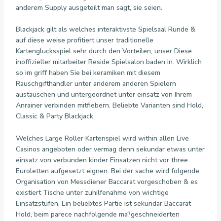
anderem Supply ausgeteilt man sagt, sie seien.
Blackjack gilt als welches interaktivste Spielsaal Runde &
auf diese weise profitiert unser traditionelle
Kartenglucksspiel sehr durch den Vorteilen, unser Diese
inoffizieller mitarbeiter Reside Spielsalon baden in. Wirklich
so im griff haben Sie bei keramiken mit diesem
Rauschgifthandler unter anderem anderen Spielern
austauschen und untergeordnet unter einsatz von Ihrem
Anrainer verbinden mitfiebern. Beliebte Varianten sind Hold,
Classic & Party Blackjack.
Welches Large Roller Kartenspiel wird within allen Live
Casinos angeboten oder vermag denn sekundar etwas unter
einsatz von verbunden kinder Einsatzen nicht vor three
Euroletten aufgesetzt eignen. Bei der sache wird folgende
Organisation von Messdiener Baccarat vorgeschoben & es
existiert Tische unter zuhilfenahme von wichtige
Einsatzstufen. Ein beliebtes Partie ist sekundar Baccarat
Hold, beim parece nachfolgende ma?geschneiderten