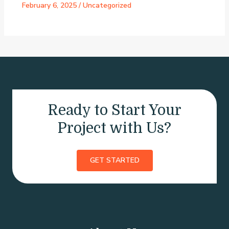
February 6, 2025
/
Uncategorized
Ready to Start Your
Project with Us?
GET STARTED