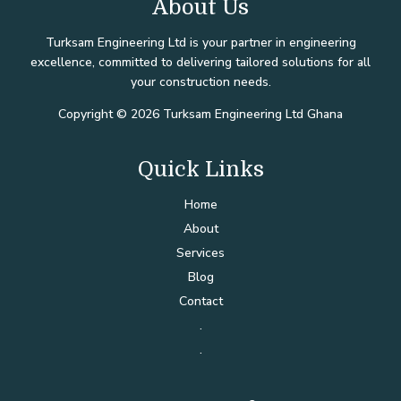
About Us
Turksam Engineering Ltd is your partner in engineering
excellence, committed to delivering tailored solutions for all
your construction needs.
Copyright © 2026 Turksam Engineering Ltd Ghana
Quick Links
Home
About
Services
Blog
Contact
.
.