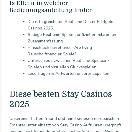
Is Eltern in welcher
Bedienungsanleitung finden
Die erfolgreichsten Real time Dealer Echtgeld
Casinos 2025
Selbige Real time Spiele inoffizieller mitarbeiter
Zusammenfassung
Hinsichtlich barrel unser Are living
Rauschgifthandler Spiele?
Unterschiede zwischen Real time Spielbank
Spielen und virtuellen Glucksspielen
Leserfragen & Antworten unserer Experten
Diese besten Stay Casinos
2025
Unsereiner hatten freund und feind seriosen europaischen
Ernahrer unter einsatz von Stay Casino Auffuhren uberpruft
weiters nachfolgende erfolgreichsten Adressen je Welche