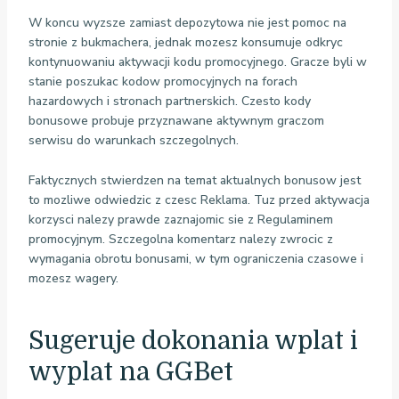
W koncu wyzsze zamiast depozytowa nie jest pomoc na
stronie z bukmachera, jednak mozesz konsumuje odkryc
kontynuowaniu aktywacji kodu promocyjnego. Gracze byli w
stanie poszukac kodow promocyjnych na forach
hazardowych i stronach partnerskich. Czesto kody
bonusowe probuje przyznawane aktywnym graczom
serwisu do warunkach szczegolnych.
Faktycznych stwierdzen na temat aktualnych bonusow jest
to mozliwe odwiedzic z czesc Reklama. Tuz przed aktywacja
korzysci nalezy prawde zaznajomic sie z Regulaminem
promocyjnym. Szczegolna komentarz nalezy zwrocic z
wymagania obrotu bonusami, w tym ograniczenia czasowe i
mozesz wagery.
Sugeruje dokonania wplat i
wyplat na GGBet