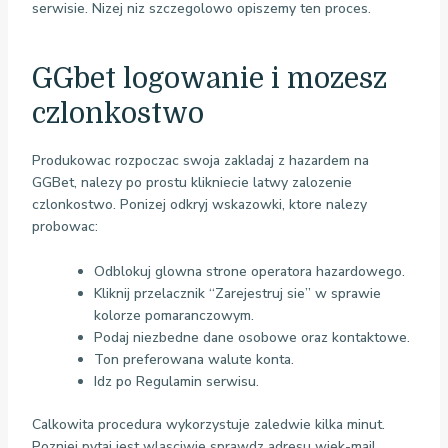
serwisie. Nizej niz szczegolowo opiszemy ten proces.
GGbet logowanie i mozesz
czlonkostwo
Produkowac rozpoczac swoja zakladaj z hazardem na
GGBet, nalezy po prostu klikniecie latwy zalozenie
czlonkostwo. Ponizej odkryj wskazowki, ktore nalezy
probowac:
Odblokuj glowna strone operatora hazardowego.
Kliknij przelacznik “Zarejestruj sie” w sprawie
kolorze pomaranczowym.
Podaj niezbedne dane osobowe oraz kontaktowe.
Ton preferowana walute konta.
Idz po Regulamin serwisu.
Calkowita procedura wykorzystuje zaledwie kilka minut.
Pozniej pytaj jest wlasciwie sprawdz adresu wiek-mail