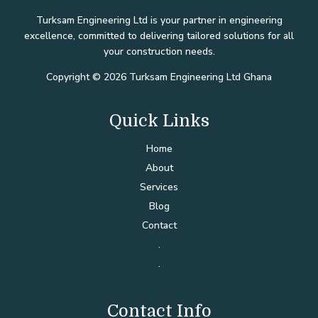
Turksam Engineering Ltd is your partner in engineering
excellence, committed to delivering tailored solutions for all
your construction needs.
Copyright © 2026 Turksam Engineering Ltd Ghana
Quick Links
Home
About
Services
Blog
Contact
.
.
Contact Info