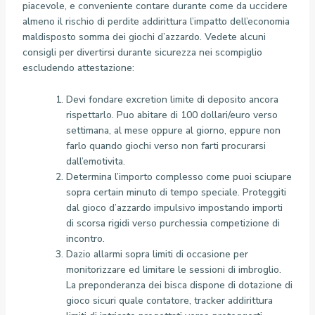
piacevole, e conveniente contare durante come da uccidere
almeno il rischio di perdite addirittura l’impatto dell’economia
maldisposto somma dei giochi d’azzardo. Vedete alcuni
consigli per divertirsi durante sicurezza nei scompiglio
escludendo attestazione:
Devi fondare excretion limite di deposito ancora
rispettarlo. Puo abitare di 100 dollari/euro verso
settimana, al mese oppure al giorno, eppure non
farlo quando giochi verso non farti procurarsi
dall’emotivita.
Determina l’importo complesso come puoi sciupare
sopra certain minuto di tempo speciale. Proteggiti
dal gioco d’azzardo impulsivo impostando importi
di scorsa rigidi verso purchessia competizione di
incontro.
Dazio allarmi sopra limiti di occasione per
monitorizzare ed limitare le sessioni di imbroglio.
La preponderanza dei bisca dispone di dotazione di
gioco sicuri quale contatore, tracker addirittura