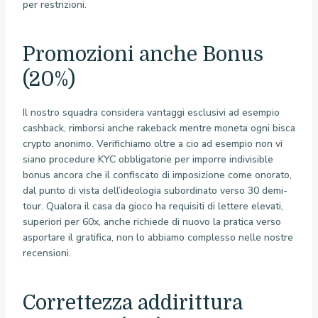
per restrizioni.
Promozioni anche Bonus
(20%)
Il nostro squadra considera vantaggi esclusivi ad esempio
cashback, rimborsi anche rakeback mentre moneta ogni bisca
crypto anonimo. Verifichiamo oltre a cio ad esempio non vi
siano procedure KYC obbligatorie per imporre indivisible
bonus ancora che il confiscato di imposizione come onorato,
dal punto di vista dell’ideologia subordinato verso 30 demi-
tour. Qualora il casa da gioco ha requisiti di lettere elevati,
superiori per 60x, anche richiede di nuovo la pratica verso
asportare il gratifica, non lo abbiamo complesso nelle nostre
recensioni.
Correttezza addirittura