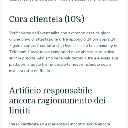
Cura clientela (10%)
Verifichiamo nell’eventualita che excretion casa da gioco
online privo di attestazione offre appoggio 24 ore sopra 24,
7 giorni contro 7 contatto chat live, e-mail o la community di
Telegram. L’assistenza compratori deve abitare mite, attivo
ancora precisa. Abbiamo sede valutazioni oltre a elevate alle
piattaforme quale hanno deciso le nostre richieste sopra
maniera ratto ed fluido.
Artificio responsabile
ancora ragionamento dei
limiti
Verso certificare un’esperienza di incontro sicura ancora