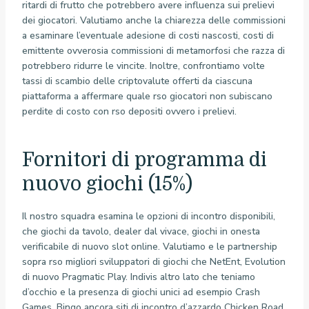
ritardi di frutto che potrebbero avere influenza sui prelievi
dei giocatori. Valutiamo anche la chiarezza delle commissioni
a esaminare l’eventuale adesione di costi nascosti, costi di
emittente ovverosia commissioni di metamorfosi che razza di
potrebbero ridurre le vincite. Inoltre, confrontiamo volte
tassi di scambio delle criptovalute offerti da ciascuna
piattaforma a affermare quale rso giocatori non subiscano
perdite di costo con rso depositi ovvero i prelievi.
Fornitori di programma di
nuovo giochi (15%)
Il nostro squadra esamina le opzioni di incontro disponibili,
che giochi da tavolo, dealer dal vivace, giochi in onesta
verificabile di nuovo slot online. Valutiamo e le partnership
sopra rso migliori sviluppatori di giochi che NetEnt, Evolution
di nuovo Pragmatic Play. Indivis altro lato che teniamo
d’occhio e la presenza di giochi unici ad esempio Crash
Games, Bingo ancora siti di incontro d’azzardo Chicken Road.