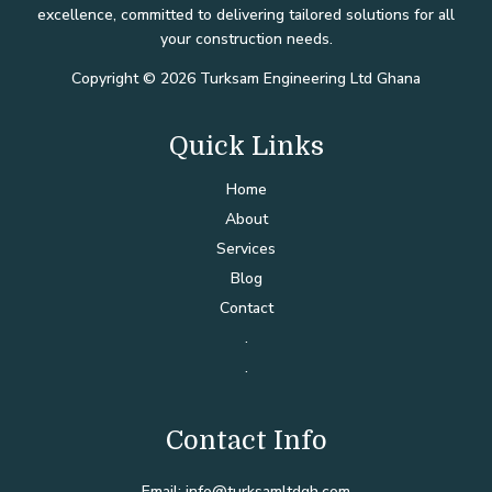
excellence, committed to delivering tailored solutions for all
your construction needs.
Copyright © 2026 Turksam Engineering Ltd Ghana
Quick Links
Home
About
Services
Blog
Contact
.
.
Contact Info
Email: info@turksamltdgh.com