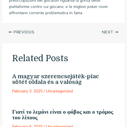
preoccupazioni dei giocatori riguarda la grinta delle
piattaforme contro cui giocano, e le migliori poker room
affrontano corrente problematica in fama.
PREVIOUS
NEXT
Related Posts
A magyar szerencsejáték-piac
sötét oldala és a valóság
February 3, 2025
/
Uncategorized
Γιατί το λεμόνι είναι ο φόβος και ο τρόμος
του λίπους
February 6, 2025
/
Uncategorized