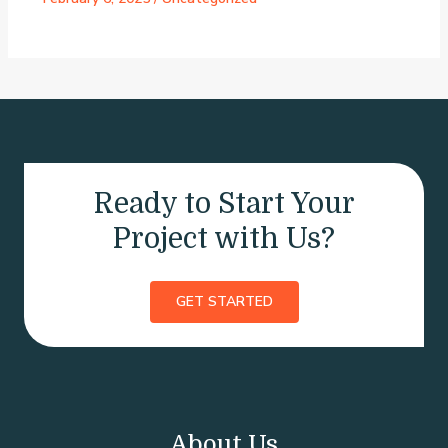
Ready to Start Your
Project with Us?
GET STARTED
About Us