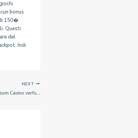
giochi
ascun bonus
 di 150�
i. Questi
are del
ackpot. Indi
NEXT
Der serioses Ethereum Casino verfugt qua die gultige Billigung, zum beispiel durch das Glucksspielbehorde as part of Curacao