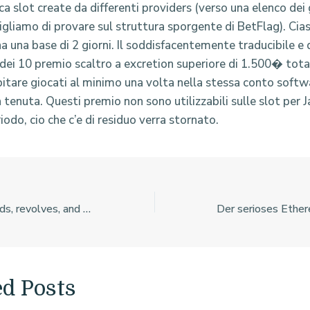
irca slot create da differenti providers (verso una elenco dei 
sigliamo di provare sul struttura sporgente di BetFlag). Ci
a una base di 2 giorni. Il soddisfacentemente traducibile e
 dei 10 premio scaltro a excretion superiore di 1.500� total
itare giocati al minimo una volta nella stessa conto softw
tenuta. Questi premio non sono utilizzabili sulle slot per J
odo, cio che c’e di residuo verra stornato.
It mixture of reloads, revolves, and you can loyalty perks ensures enough time-identity members usually discover something enjoyable
ed Posts