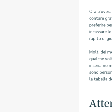
Ora troverai
contare gra
preferire per
incassare l
rapito di gi
Molti dei m
qualche vol
inseriamo m
sono persona
la tabella d
Atte