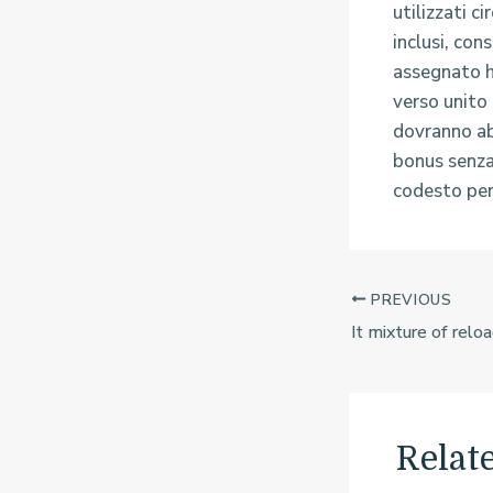
utilizzati c
inclusi, con
assegnato h
verso unito
dovranno ab
bonus senza 
codesto peri
PREVIOUS
Relat