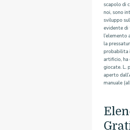
scapolo di 
noi, sono i
sviluppo sul
evidente di 
l’elemento 
la pressatu
probabilita 
artificio, 
giocate. L. 
aperto dall’
manuale (al
Elen
Grat