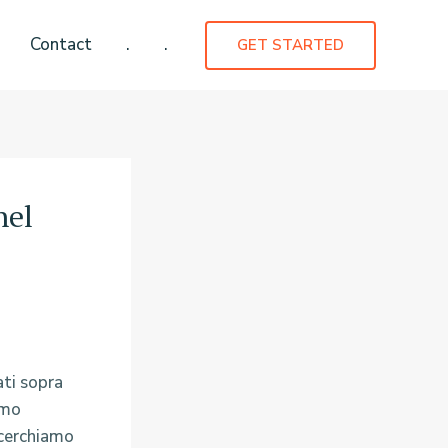
Contact
.
.
GET STARTED
nel
ati sopra
amo
 cerchiamo