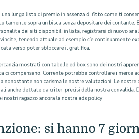
 una lunga lista di premio in assenza di fitto come ti conse
tuitamente sopra un bisca senza depositare dei contante. 
sonalita dei siti disponibili in lista, registrarsi di nuovo ana
e vincite, tenendo attuale ad esempio c’e continuamente ex
ocata verso poter sbloccare il gratifica.
ercanzia mostrati con tabelle ed box sono dei nostri appre
ta ci compensano. Corrente potrebbe controllare i merce 
a nonostante non carisma le nostre valutazioni. Le nostre 
li anche dettate da criteri precisi della nostra convalida. 
ei nostri ragazzo ancora la nostra ads policy
nzione: si hanno 7 giorn