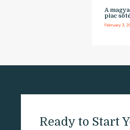
A magyar
piac söté
February 3, 
Ready to Start Y