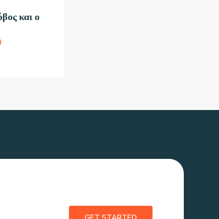
όβος και ο
d
GET STARTED