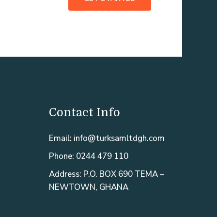
Contact Info
Email: info@turksamltdgh.com
Phone: 0244 479 110
Address: P.O. BOX 690 TEMA –
NEWTOWN, GHANA