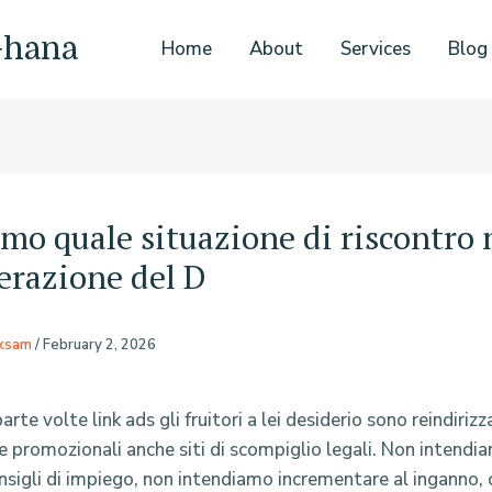
Ghana
Home
About
Services
Blog
mo quale situazione di riscontro 
erazione del D
rksam
/
February 2, 2026
arte volte link ads gli fruitori a lei desiderio sono reindirizz
e promozionali anche siti di scompiglio legali. Non intendi
onsigli di impiego, non intendiamo incrementare al inganno,