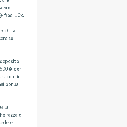
avore
havire
� free: 10x.
 chi si
ere su:
 deposito
 1500� per
rticoli di
asi bonus
r la
he razza di
cedere