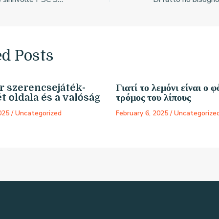
ed Posts
 szerencsejáték-
Γιατί το λεμόνι είναι ο φ
t oldala és a valóság
τρόμος του λίπους
2025
/
Uncategorized
February 6, 2025
/
Uncategorize