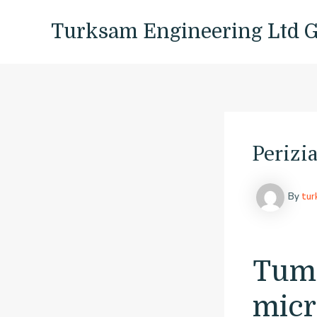
Skip
Post
to
navigation
Turksam Engineering Ltd 
content
Perizia
By
tu
Tumu
micr