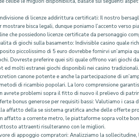
de celibe le migliori disponibilita, basate sui seguenti aspett
ndivisione di licenze addirittura certificati: Il nostro bersagl
r mostrare bisca legali, dunque poniamo l’accento verso p
line che possiedono licenze certificate da personaggio com
alita di giochi sulla basamento: Indivisible casino quale ric
posito piccolissimo di 5 euro dovrebbe fornirvi un’ampia qu
ochi. Dovreste preferire quei siti quale offrono vari giochi d
ot ed molti estranei giochi disponibili nei casino tradizionali
cretion canone potente e anche la partecipazione di un’amp
 metodi di ricambio popolari. La loro comprensione garant
n avrete problemi sopra il fitto di nuovo il prelievo di patr
ferte bonus generose per requisiti bassi: Valutiamo i casa 
lla affatto della se sistema gratifica anche delle offerte pr
n affatto a corrente metro, le piattaforme sopra volte bo
uttosto attraenti risulteranno con le migliori.
vore di appoggio compratori: Analizziamo la sollecitudine, l’