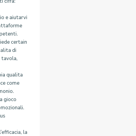
i cifra:
io e aiutarvi
iattaforme
petenti.
hiede certain
alita di
a tavola,
.
ia qualita
isce come
imonio.
da gioco
omozionali.
nus
efficacia, la