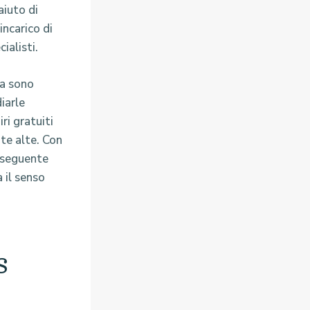
aiuto di
incarico di
ialisti.
ca sono
iarle
ri gratuiti
te alte. Con
 seguente
 il senso
s