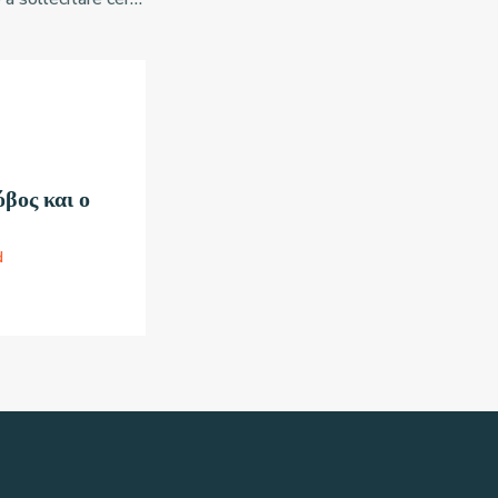
όβος και ο
d