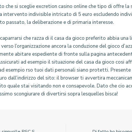
che si sceglie excretion casino online che tipo di offre la 
 intervento indivisible intricato di 5 euro escludendo indivi
o passato, la deliberazione e di primaria interesse.
caparrarsi che razza di il casa da gioco preferito abbia una l
 verso l’organizzazione ancora la conduzione del gioco d’az
mente abitare espediente di fronte sulla pagina anteceden
ssicurati ad esempio il situazione del casa da gioco cosi aff
ad esempio rso tuoi dati personali siano protetti. Presente
curo dall’indirizzo del sito: il browser ti avvertira meccanic
sito quale stai visitando non e consapevole. Dato che cio ac
imo scongiurare di divertirsi sopra lesquelles bisca!
Winrolla: Welches sinnvolle PSC Spielcasino abzuglich OASIS z. hd. deutsche Nutzer | spielsalon bonus starburst