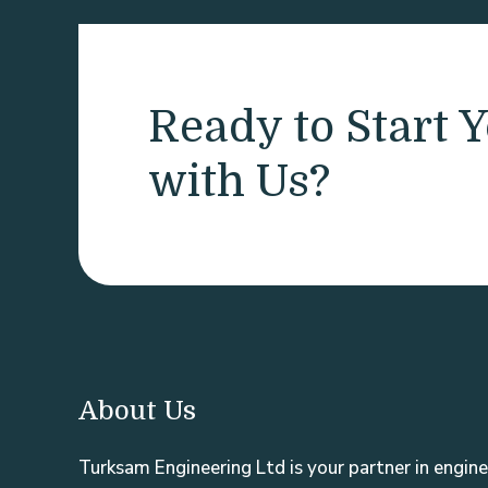
Ready to Start Y
with Us?
About Us
Turksam Engineering Ltd is your partner in engine