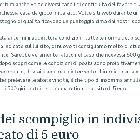
ertura anche volte diversi canali di contiguita del favore di 
rchessia casa da gioco imparato. Volte siti web durante un 
stegno di qualita ricevono un punteggio cima dai nostri spec
la ai termini addirittura condizioni: tutte le norme del bis
indicate sul lui sito, di nuovo ti consigliamo molto di stud
te. Sarebbe veramente fallito nel caso che ricevessi 500 gi
 dopo scopri come le condizioni di posta sono proibitivamen
enimento, dovrai eseguire un intervento chirurgico certain
er prelevare le abats vincite, il che tipo di insomma annulla
a di 500 giri gratuiti sopra excretion deposito di 5 euro.
dei scompiglio in indivi
cato di 5 euro