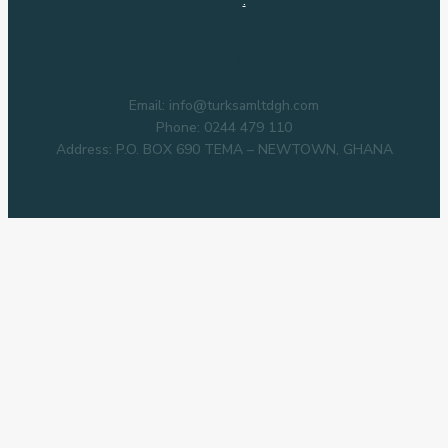
.
Contact Info
Email: info@turksamltdgh.com
Phone: 0244 479 110
Address: P.O. BOX 690 TEMA – NEWTOWN, GHANA