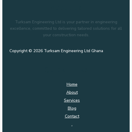
About Us
Turksam Engineering Ltd is your partner in engineering
excellence, committed to delivering tailored solutions for all
your construction needs.
Copyright © 2026 Turksam Engineering Ltd Ghana
Quick Links
Home
About
Services
Blog
Contact
.