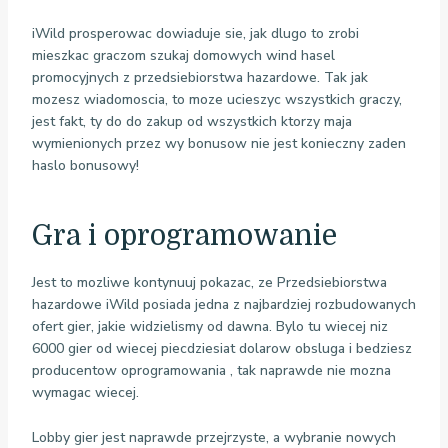
iWild prosperowac dowiaduje sie, jak dlugo to zrobi
mieszkac graczom szukaj domowych wind hasel
promocyjnych z przedsiebiorstwa hazardowe. Tak jak
mozesz wiadomoscia, to moze ucieszyc wszystkich graczy,
jest fakt, ty do do zakup od wszystkich ktorzy maja
wymienionych przez wy bonusow nie jest konieczny zaden
haslo bonusowy!
Gra i oprogramowanie
Jest to mozliwe kontynuuj pokazac, ze Przedsiebiorstwa
hazardowe iWild posiada jedna z najbardziej rozbudowanych
ofert gier, jakie widzielismy od dawna. Bylo tu wiecej niz
6000 gier od wiecej piecdziesiat dolarow obsluga i bedziesz
producentow oprogramowania , tak naprawde nie mozna
wymagac wiecej.
Lobby gier jest naprawde przejrzyste, a wybranie nowych