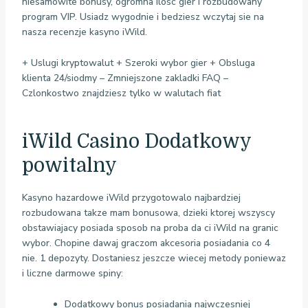
niesamowite bonusy, ogromna ilosc gier i rozbudowany
program VIP. Usiadz wygodnie i bedziesz wczytaj sie na
nasza recenzje kasyno iWild.
+ Uslugi kryptowalut + Szeroki wybor gier + Obsluga
klienta 24/siodmy – Zmniejszone zakladki FAQ –
Czlonkostwo znajdziesz tylko w walutach fiat
iWild Casino Dodatkowy
powitalny
Kasyno hazardowe iWild przygotowalo najbardziej
rozbudowana takze mam bonusowa, dzieki ktorej wszyscy
obstawiajacy posiada sposob na proba da ci iWild na granic
wybor. Chopine dawaj graczom akcesoria posiadania co 4
nie. 1 depozyty. Dostaniesz jeszcze wiecej metody poniewaz
i liczne darmowe spiny:
Dodatkowy bonus posiadania najwczesniej