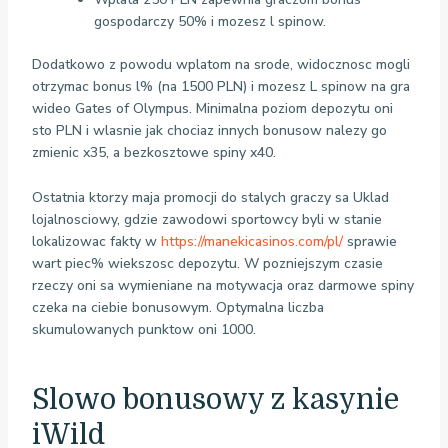
gospodarczy 50% i mozesz l spinow.
Dodatkowo z powodu wplatom na srode, widocznosc mogli
otrzymac bonus l% (na 1500 PLN) i mozesz L spinow na gra
wideo Gates of Olympus. Minimalna poziom depozytu oni
sto PLN i wlasnie jak chociaz innych bonusow nalezy go
zmienic x35, a bezkosztowe spiny x40.
Ostatnia ktorzy maja promocji do stalych graczy sa Uklad
lojalnosciowy, gdzie zawodowi sportowcy byli w stanie
lokalizowac fakty w
https://manekicasinos.com/pl/
sprawie
wart piec% wiekszosc depozytu. W pozniejszym czasie
rzeczy oni sa wymieniane na motywacja oraz darmowe spiny
czeka na ciebie bonusowym. Optymalna liczba
skumulowanych punktow oni 1000.
Slowo bonusowy z kasynie
iWild