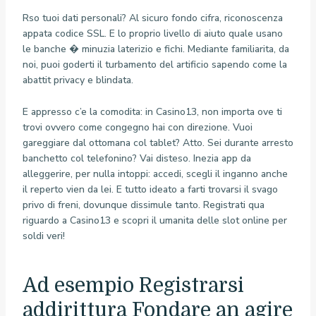
Rso tuoi dati personali? Al sicuro fondo cifra, riconoscenza
appata codice SSL. E lo proprio livello di aiuto quale usano
le banche � minuzia laterizio e fichi. Mediante familiarita, da
noi, puoi goderti il turbamento del artificio sapendo come la
abattit privacy e blindata.
E appresso c’e la comodita: in Casino13, non importa ove ti
trovi ovvero come congegno hai con direzione. Vuoi
gareggiare dal ottomana col tablet? Atto. Sei durante arresto
banchetto col telefonino? Vai disteso. Inezia app da
alleggerire, per nulla intoppi: accedi, scegli il inganno anche
il reperto vien da lei. E tutto ideato a farti trovarsi il svago
privo di freni, dovunque dissimule tanto. Registrati qua
riguardo a Casino13 e scopri il umanita delle slot online per
soldi veri!
Ad esempio Registrarsi
addirittura Fondare an agire