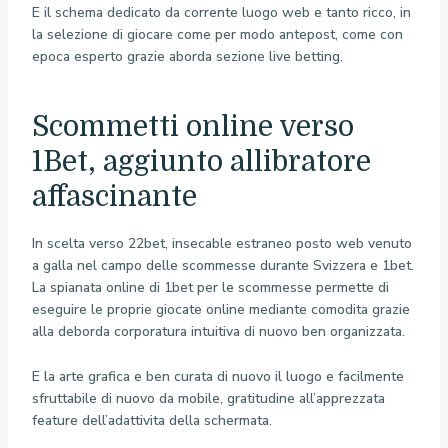
E il schema dedicato da corrente luogo web e tanto ricco, in
la selezione di giocare come per modo antepost, come con
epoca esperto grazie aborda sezione live betting.
Scommetti online verso
1Bet, aggiunto allibratore
affascinante
In scelta verso 22bet, insecable estraneo posto web venuto
a galla nel campo delle scommesse durante Svizzera e 1bet.
La spianata online di 1bet per le scommesse permette di
eseguire le proprie giocate online mediante comodita grazie
alla deborda corporatura intuitiva di nuovo ben organizzata.
E la arte grafica e ben curata di nuovo il luogo e facilmente
sfruttabile di nuovo da mobile, gratitudine all’apprezzata
feature dell’adattivita della schermata.