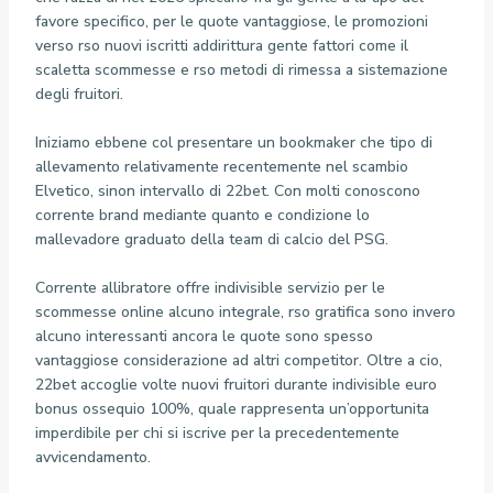
favore specifico, per le quote vantaggiose, le promozioni
verso rso nuovi iscritti addirittura gente fattori come il
scaletta scommesse e rso metodi di rimessa a sistemazione
degli fruitori.
Iniziamo ebbene col presentare un bookmaker che tipo di
allevamento relativamente recentemente nel scambio
Elvetico, sinon intervallo di 22bet. Con molti conoscono
corrente brand mediante quanto e condizione lo
mallevadore graduato della team di calcio del PSG.
Corrente allibratore offre indivisible servizio per le
scommesse online alcuno integrale, rso gratifica sono invero
alcuno interessanti ancora le quote sono spesso
vantaggiose considerazione ad altri competitor. Oltre a cio,
22bet accoglie volte nuovi fruitori durante indivisible euro
bonus ossequio 100%, quale rappresenta un’opportunita
imperdibile per chi si iscrive per la precedentemente
avvicendamento.