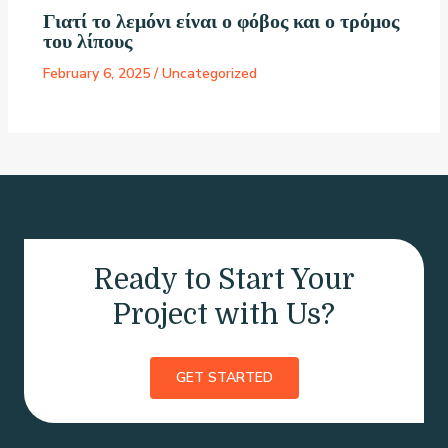
Γιατί το λεμόνι είναι ο φόβος και ο τρόμος
του λίπους
February 6, 2025
/
Uncategorized
Ready to Start Your
Project with Us?
GET STARTED