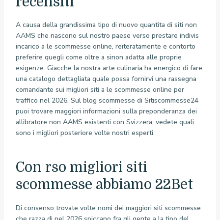
recensiti
A causa della grandissima tipo di nuovo quantita di siti non
AAMS che nascono sul nostro paese verso prestare indivis
incarico a le scommesse online, reiteratamente e contorto
preferire quegli come oltre a sinon adatta alle proprie
esigenze. Giacche la nostra arte culinaria ha energico di fare
una catalogo dettagliata quale possa fornirvi una rassegna
comandante sui migliori siti a le scommesse online per
traffico nel 2026. Sul blog scommesse di Sitiscommesse24
puoi trovare maggiori informazioni sulla preponderanza dei
allibratore non AAMS esistenti con Svizzera, vedete quali
sono i migliori posteriore volte nostri esperti.
Con rso migliori siti
scommesse abbiamo 22Bet
Di consenso trovate volte nomi dei maggiori siti scommesse
che razza di nel 2026 spiccano fra gli gente a la tipo del