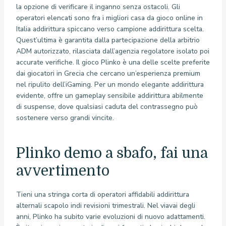
la opzione di verificare il inganno senza ostacoli. Gli
operatori elencati sono fra i migliori casa da gioco online in
Italia addirittura spiccano verso campione addirittura scelta.
Quest’ultima è garantita dalla partecipazione della arbitrio
ADM autorizzato, rilasciata dall’agenzia regolatore isolato poi
accurate verifiche. Il gioco Plinko è una delle scelte preferite
dai giocatori in Grecia che cercano un’esperienza premium
nel ripulito dell’iGaming. Per un mondo elegante addirittura
evidente, offre un gameplay sensibile addirittura abilmente
di suspense, dove qualsiasi caduta del contrassegno può
sostenere verso grandi vincite.
Plinko demo a sbafo, fai una
avvertimento
Tieni una stringa corta di operatori affidabili addirittura
alternali scapolo indi revisioni trimestrali. Nel viavai degli
anni, Plinko ha subito varie evoluzioni di nuovo adattamenti.