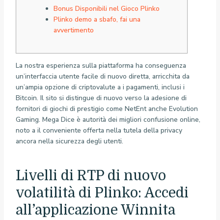
Bonus Disponibili nel Gioco Plinko
Plinko demo a sbafo, fai una
avvertimento
La nostra esperienza sulla piattaforma ha conseguenza
un’interfaccia utente facile di nuovo diretta, arricchita da
un’ampia opzione di criptovalute a i pagamenti, inclusi i
Bitcoin. Il sito si distingue di nuovo verso la adesione di
fornitori di giochi di prestigio come NetEnt anche Evolution
Gaming.
Mega Dice è autorità dei migliori confusione online,
noto a il conveniente offerta nella tutela della privacy
ancora nella sicurezza degli utenti.
Livelli di RTP di nuovo
volatilità di Plinko: Accedi
all’applicazione Winnita