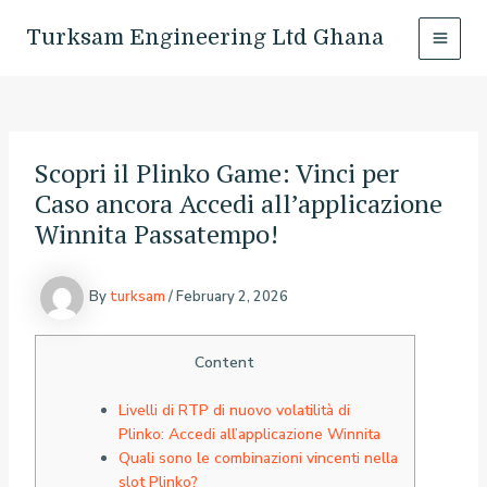
Skip
Post
MAI
to
navigation
Turksam Engineering Ltd Ghana
MEN
content
Scopri il Plinko Game: Vinci per
Caso ancora Accedi all’applicazione
Winnita Passatempo!
By
turksam
/
February 2, 2026
Content
Livelli di RTP di nuovo volatilità di
Plinko: Accedi all’applicazione Winnita
Quali sono le combinazioni vincenti nella
slot Plinko?