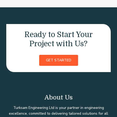
Ready to Start Your
Project with Us?
GET STARTED
About Us
Turksam Engineering Ltd is your partner in engineering
excellence, committed to delivering tailored solutions for all