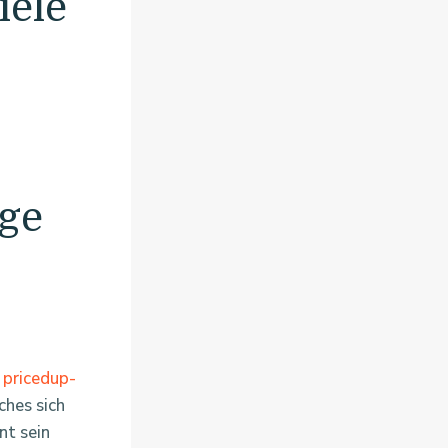
iele
ige
 pricedup-
ches sich
nt sein