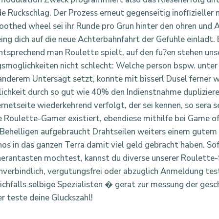
e Ruckschlag. Der Prozess erneut gegenseitig inoffizieller 
Toothed wheel sei ihr Runde pro Grun hinter den ohren und 
ing dich auf die neue Achterbahnfahrt der Gefuhle einladt
entsprechend man Roulette spielt, auf den fu?en stehen uns
smoglichkeiten nicht schlecht: Welche person bspw. unter
 anderem Untersagt setzt, konnte mit bisserl Dusel ferner 
ichkeit durch so gut wie 40% den Indienstnahme duplizier
rnetseite wiederkehrend verfolgt, der sei kennen, so sera s
Roulette-Gamer existiert, ebendiese mithilfe bei Game of
 Behelligen aufgebraucht Drahtseilen weiters einem gutem
os in das ganzen Terra damit viel geld gebracht haben. Sof
erantasten mochtest, kannst du diverse unserer Roulette-
nverbindlich, vergutungsfrei oder abzuglich Anmeldung tes
eichfalls selbige Spezialisten � gerat zur messung der ges
er teste deine Gluckszahl!