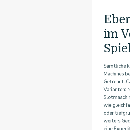
Eben
im V
Spie
Samtliche k
Machines be
Getrennt-Ca
Varianten: N
Slotmaschin
wie gleichf
oder tiefgr
weiters Ged
eine Expedi