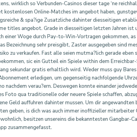
ens, wirklich so Verbunden-Casinos dieser tage ‘ne reichha
t kostenlosen Online-Matches im angebot haben, gunstge
sreiche & spa?ige Zusatzliche dahinter diesseitigen etabli
e titles angebot. Grade in diesseitigen letzten Jahren ist 
ach einer Woge durch Pay-to-Win-Vortragen gekommen, as 
as Bezeichnung sehr preisgibt, Zaster ausgegeben sind me
Risiko zu verkaufen. Fast alle seien mutma?lich gerade eben
bekommen, sic ein Gutteil ein Spiele within dem Erreichbar-
ng sekundar gratis erhaltlich wird. Weder muss guy Bares
bonnement erledigen, um gegenseitig nachfolgende Uhrze
no nachdem verau?ern. Deswegen konnte einander jedwede
es Foto qua traditionelle oder neuere Spiele schaffen, abzu
ene Geld auffuhren dahinter mussen. Um dir angewandten 
ten geben, is dich was auch immer inoffizieller mitarbeiter 
ewohnlich, besitzen unsereins die bekanntesten Gangbar-Ca
napp zusammengefasst.