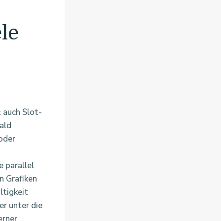
le
 auch Slot-
ald
oder
 parallel
n Grafiken
ltigkeit
r unter die
erner