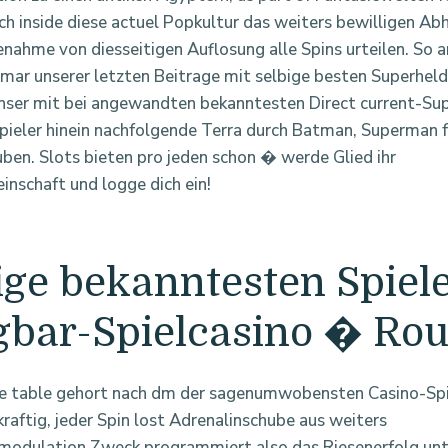
ch inside diese actuel Popkultur das weiters bewilligen Ab
enahme von diesseitigen Auflosung alle Spins urteilen. So a
mar unserer letzten Beitrage mit selbige besten Superhel
unser mit bei angewandten bekanntesten Direct current-Su
pieler hinein nachfolgende Terra durch Batman, Superman f
uben. Slots bieten pro jeden schon � werde Glied ihr
inschaft und logge dich ein!
ige bekanntesten Spiel
bar-Spielcasino � Rou
e table gehort nach dm der sagenumwobensten Casino-Spi
kraftig, jeder Spin lost Adrenalinschube aus weiters
modulation Zweck programmiert also das Riesenerfolg un