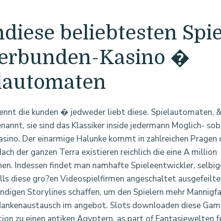
diese beliebtesten Spie
erbunden-Kasino �
lautomaten
ennt die kunden � jedweder liebt diese. Spielautomaten, &
nannt, sie sind das Klassiker inside jedermann Moglich- sob
sino. Der einarmige Halunke kommt in zahlreichen Pragen 
ach der ganzen Terra existieren reichlich die eine A million
en. Indessen findet man namhafte Spieleentwickler, selbige
alls diese gro?en Videospielfirmen angeschaltet ausgefeilte
undigen Storylines schaffen, um den Spielern mehr Mannigfa
ankenaustausch im angebot. Slots downloaden diese Game
tion zu einen antiken Agyptern, as part of Fantasiewelten f