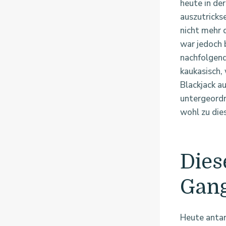
heute in der
auszutricks
nicht mehr 
war jedoch 
nachfolgend
kaukasisch,
Blackjack a
untergeordne
wohl zu die
Dies
Gang
Heute antan