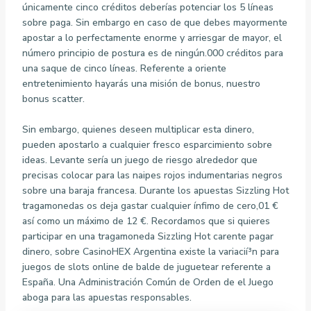
únicamente cinco créditos deberías potenciar los 5 líneas
sobre paga. Sin embargo en caso de que debes mayormente
apostar a lo perfectamente enorme y arriesgar de mayor, el
número principio de postura es de ningún.000 créditos para
una saque de cinco líneas. Referente a oriente
entretenimiento hayarás una misión de bonus, nuestro
bonus scatter.
Sin embargo, quienes deseen multiplicar esta dinero,
pueden apostarlo a cualquier fresco esparcimiento sobre
ideas. Levante serí­a un juego de riesgo alrededor que
precisas colocar para las naipes rojos indumentarias negros
sobre una baraja francesa. Durante los apuestas Sizzling Hot
tragamonedas os deja gastar cualquier ínfimo de cero,01 €
así­ como un máximo de 12 €. Recordamos que si quieres
participar en una tragamoneda Sizzling Hot carente pagar
dinero, sobre CasinoHEX Argentina existe la variacií³n para
juegos de slots online de balde de juguetear referente a
España. Una Administración Común de Orden de el Juego
aboga para las apuestas responsables.