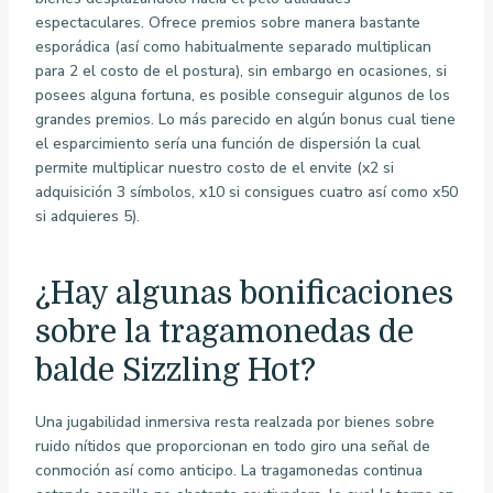
espectaculares. Ofrece premios sobre manera bastante
esporádica (así­ como habitualmente separado multiplican
para 2 el costo de el postura), sin embargo en ocasiones, si
posees alguna fortuna, es posible conseguir algunos de los
grandes premios. Lo más parecido en algún bonus cual tiene
el esparcimiento serí­a una función de dispersión la cual
permite multiplicar nuestro costo de el envite (x2 si
adquisición 3 símbolos, x10 si consigues cuatro así­ como x50
si adquieres 5).
¿Hay algunas bonificaciones
sobre la tragamonedas de
balde Sizzling Hot?
Una jugabilidad inmersiva resta realzada por bienes sobre
ruido nítidos que proporcionan en todo giro una señal de
conmoción así­ como anticipo. La tragamonedas continua