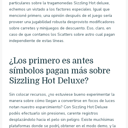
particulares sobre la tragamonedas Sizzling Hot deluxe,
echemos un vistado a los factores especiales. Igual que
mencioné primero, una opinión después de el juego serí­a
proveer una jugabilidad robusta desprovisto modificadores
sobre carretes y minijuegos de descuento. Eso, claro, en
caso de que contamos los Scatters sobre astro cual pagan
independiente de estas líneas.
¿Los primero es antes
símbolos pagan más sobre
Sizzling Hot Deluxe?
Sin colocar recursos, ¿no estuviese bueno experimentar la
manera sobre cómo llegan a convertirse en focos de luces
notan nuestro esparcimiento? Con Sizzling Hot Deluxe
podés efectuarlo sin presiones, carente registros
desplazándolo hacia el pelo sin peligro. Existe muchísimas
plataformas donde se podrí¡ obtener en el modo demo, y la