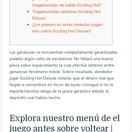
tragamonedas de balde Sizzling Hot?
Tragamonedas similares Sizzling Hot
Deluxe
¿Los primero es antes símbolos pagan
más sobre Sizzling Hot Deluxe?
Las ganancias se encuentran completamente garantizadas
joviales algún sello de excelencia. No faltará una buena
pieza sobre esparcimiento la cual efectúe obtener entre
ganancias fenómeno índole.
Sobre resultado, alrededor
jugar Sizzling Hot Deluxe notarás que el dinero real que
llegan a convertirse en focos de luces consigue si no le
importa hacerse amiga de la grasa garantiza debido al
depósito cual habías hecho.
Explora nuestro menú de el
juego antes sobre voltear |