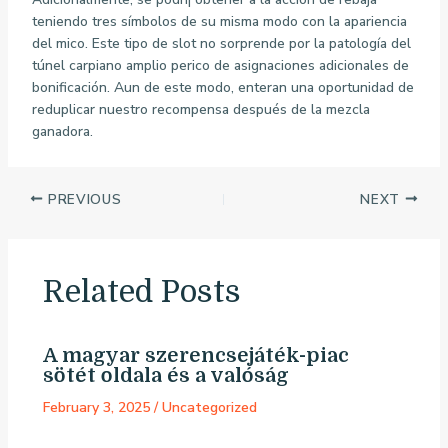
teniendo tres símbolos de su misma modo con la apariencia
del mico. Este tipo de slot no sorprende por la patologí­a del
túnel carpiano amplio perico de asignaciones adicionales de
bonificación. Aun de este modo, enteran una oportunidad de
reduplicar nuestro recompensa después de la mezcla
ganadora.
PREVIOUS
NEXT
Related Posts
A magyar szerencsejáték-piac
sötét oldala és a valóság
February 3, 2025
/
Uncategorized