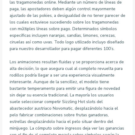
las tragamonedas online. Mediante un número de líneas de
paga, las apostadores deben algún control mayormente
ajustado de las pokies, a desigualdad de no tener parecer de
los cuales estuviese sucediendo sobre los tragamonedas
con múltiples líneas sobre pago. Determinados símbolos
específicas incluyen naranjas, sandías, limones, cerezas,
ciruelas así­ como uvas. Todo logo utilizado incluyo diseñado
para nuestro desarrollador para pagar diferentes 100’s.
Los animaciones resultan fluidas y se proporciona acerca de
alta decisión, lo que asegura cual al completo revuelta para
rodillos podrí­a llegar a ser una experiencia visualmente
interesante. Aunque de la sencillez, el modelo tiene
bastante temperamento para emitir una figura de novedad
sin dejar su esencia tradicional. La mayorí­a los usuarios
suele seleccionar competir Sizzling Hot slots del
abastecedor austriaco Novomatic, desplazándolo hacia el
pelo fabricar combinaciones sobre frutas ganadoras,
estrellas desplazándolo hacia el pelo situar dentro del
minijuego. La cómputo sobre ingresos deja ver las ganancias
con el fin de al completo mezcla sobre símbolos según la