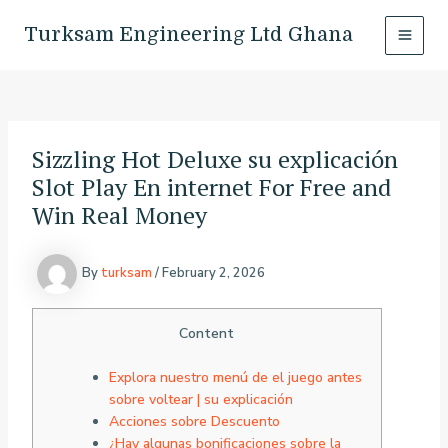
Skip
Post
MAI
to
navigation
Turksam Engineering Ltd Ghana
MEN
content
Sizzling Hot Deluxe su explicación
Slot Play En internet For Free and
Win Real Money
By
turksam
/
February 2, 2026
Content
Explora nuestro menú de el juego antes
sobre voltear | su explicación
Acciones sobre Descuento
¿Hay algunas bonificaciones sobre la