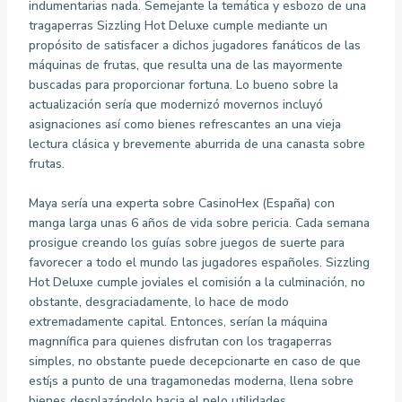
indumentarias nada. Semejante la temática y esbozo de una
tragaperras Sizzling Hot Deluxe cumple mediante un
propósito de satisfacer a dichos jugadores fanáticos de las
máquinas de frutas, que resulta una de las mayormente
buscadas para proporcionar fortuna. Lo bueno sobre la
actualización serí­a que modernizó movernos incluyó
asignaciones así­ como bienes refrescantes an una vieja
lectura clásica y brevemente aburrida de una canasta sobre
frutas.
Maya serí­a una experta sobre CasinoHex (España) con
manga larga unas 6 años de vida sobre pericia. Cada semana
prosigue creando los guías sobre juegos de suerte para
favorecer a todo el mundo las jugadores españoles. Sizzling
Hot Deluxe cumple joviales el comisión a la culminación, no
obstante, desgraciadamente, lo hace de modo
extremadamente capital. Entonces, serían la máquina
magnnífica para quienes disfrutan con los tragaperras
simples, no obstante puede decepcionarte en caso de que
estí¡s a punto de una tragamonedas moderna, llena sobre
bienes desplazándolo hacia el pelo utilidades