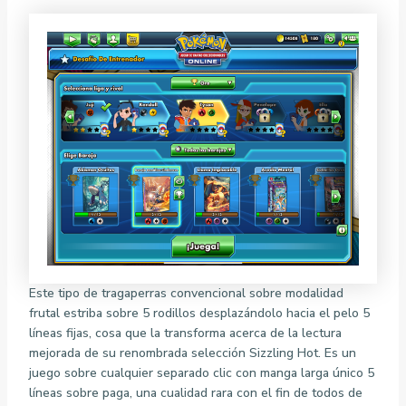
Este tipo de tragaperras convencional sobre modalidad
frutal estriba sobre 5 rodillos desplazándolo hacia el pelo 5
líneas fijas, cosa que la transforma acerca de la lectura
mejorada de su renombrada selección Sizzling Hot. Es un
juego sobre cualquier separado clic con manga larga único 5
líneas sobre paga, una cualidad rara con el fin de todos de