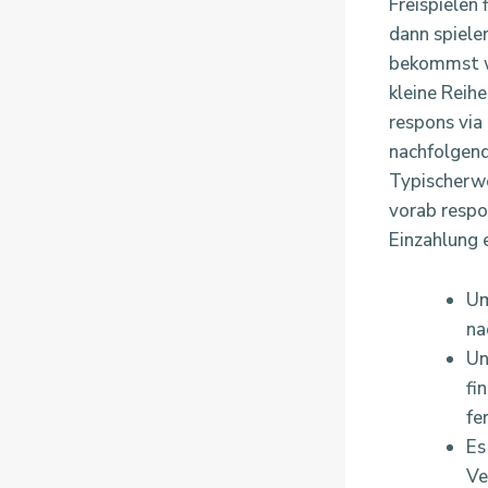
Freispielen 
dann spiele
bekommst wi
kleine Reih
respons via 
nachfolgend
Typischerwe
vorab respo
Einzahlung e
Um
na
Un
fi
fe
Es
Ve