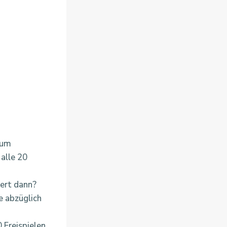
rum
alle 20
ert dann?
e abzüglich
 Freispielen