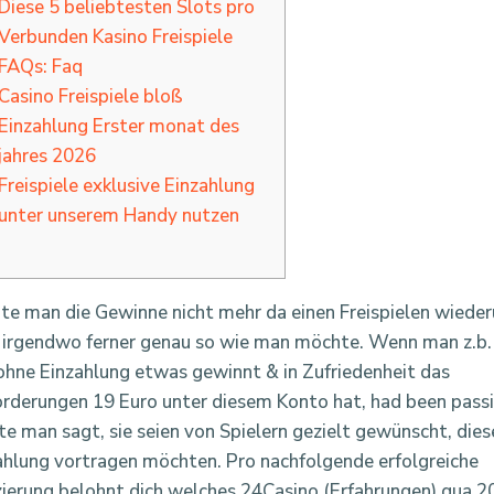
Diese 5 beliebtesten Slots pro
Verbunden Kasino Freispiele
FAQs: Faq
Casino Freispiele bloß
Einzahlung Erster monat des
jahres 2026
Freispiele exklusive Einzahlung
unter unserem Handy nutzen
te man die Gewinne nicht mehr da einen Freispielen wiede
irgendwo ferner genau so wie man möchte. Wenn man z.b. 
 ohne Einzahlung etwas gewinnt & in Zufriedenheit das
derungen 19 Euro unter diesem Konto hat, had been passi
e man sagt, sie seien von Spielern gezielt gewünscht, dies
ahlung vortragen möchten.
Pro nachfolgende erfolgreiche
zierung belohnt dich welches 24Casino (Erfahrungen) qua 20