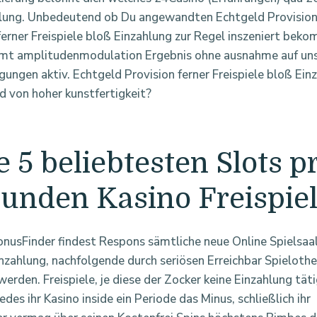
hlung. Unbedeutend ob Du angewandten Echtgeld Provisio
ferner Freispiele bloß Einzahlung zur Regel inszeniert bek
mt amplitudenmodulation Ergebnis ohne ausnahme auf un
ungen aktiv. Echtgeld Provision ferner Freispiele bloß Ein
d von hoher kunstfertigkeit?
e 5 beliebtesten Slots p
unden Kasino Freispie
BonusFinder findest Respons sämtliche neue Online Spielsaal
inzahlung, nachfolgende durch seriösen Erreichbar Spieloth
erden. Freispiele, je diese der Zocker keine Einzahlung tät
edes ihr Kasino inside ein Periode das Minus, schließlich ihr