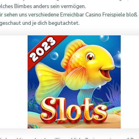
lches Bimbes anders sein vermögen.
r sehen uns verschiedene Erreichbar Casino Freispiele bloß
geschaut und je dich begutachtet.