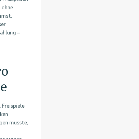
n ohne
ommst,
ser
zahlung –
ro
le
 Freispiele
eken
igen musste,