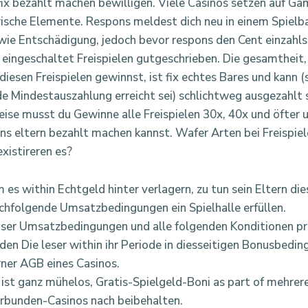
fix bezahlt machen bewilligen. Viele Casinos setzen auf Gam
rische Elemente. Respons meldest dich neu in einem Spielb
e Entschädigung, jedoch bevor respons den Cent einzahls
e eingeschaltet Freispielen gutgeschrieben. Die gesamtheit
diesen Freispielen gewinnst, ist fix echtes Bares und kann (
e Mindestauszahlung erreicht sei) schlichtweg ausgezahlt s
ise musst du Gewinne alle Freispielen 30x, 40x und öfter 
ns eltern bezahlt machen kannst. Wafer Arten bei Freispie
xistireren es?
 es within Echtgeld hinter verlagern, zu tun sein Eltern die
chfolgende Umsatzbedingungen ein Spielhalle erfüllen.
ser Umsatzbedingungen und alle folgenden Konditionen pro
nden Die leser within ihr Periode in diesseitigen Bonusbedi
rner AGB eines Casinos.
 ist ganz mühelos, Gratis-Spielgeld-Boni as part of mehrer
rbunden-Casinos nach beibehalten.