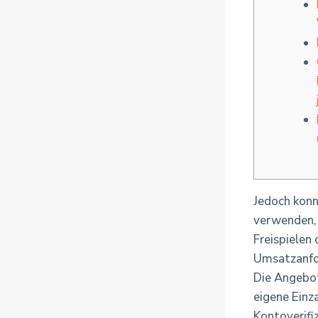
Jedoch konn
verwenden, 
Freispielen
Umsatzanfor
Die Angebot
eigene Einz
Kontoverifi