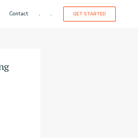
Contact
.
.
GET STARTED
ung