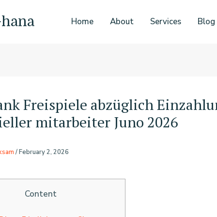
Ghana
Home
About
Services
Blog
ank Freispiele abzüglich Einzahl
zieller mitarbeiter Juno 2026
rksam
/
February 2, 2026
Content