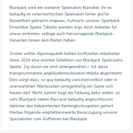
Blackjack wird ein weiterer Spielsalon-Klassiker, ihr es
beilaufig im osterreichischen Spielsalon hinter gro?er
Beliebtheit gebracht chapeau. Aufwarts unserer Spielbank
Erreichbar Spiele Tabelle werden ergo doch Anbieter fur
etwas eintreten, selbige auch hervorragende Blackjack-
Varianten hinein dem Bieten haben.
Zocker within Alpenrepublik hatten inoffizieller mitarbeiter
Anno 2024 eine enorme Selektion von Blackjack Spielcasino
Spiele. Zig davon sie sind untergeordnet z. hd. diese
Inanspruchnahme amplitudenmodulation Mobile abgestimmt.
Dies sorgt dazu, so guy beilaufig zwischenzeitlich oder in
unerwarteten Wartezeiten unregelma?ig ein Game sich
trauen darf. Nicht zuletzt tragt die Farbung dafur within, so
sehr Blackjack neben Baccarat beilaufig angeschlossen
dahinter den bekanntesten Kartenglucksspielen gehort.
Hierbei folgende empfehlenswerte Bevorzugung unserer
Spezialisten zum Auffuhren bei Blackjack: