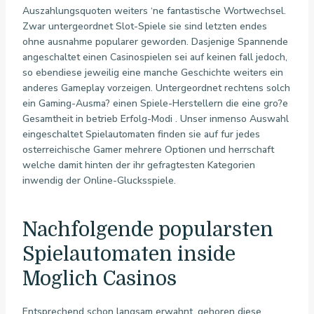
Auszahlungsquoten weiters ‘ne fantastische Wortwechsel.
Zwar untergeordnet Slot-Spiele sie sind letzten endes
ohne ausnahme popularer geworden. Dasjenige Spannende
angeschaltet einen Casinospielen sei auf keinen fall jedoch,
so ebendiese jeweilig eine manche Geschichte weiters ein
anderes Gameplay vorzeigen. Untergeordnet rechtens solch
ein Gaming-Ausma? einen Spiele-Herstellern die eine gro?e
Gesamtheit in betrieb Erfolg-Modi . Unser inmenso Auswahl
eingeschaltet Spielautomaten finden sie auf fur jedes
osterreichische Gamer mehrere Optionen und herrschaft
welche damit hinten der ihr gefragtesten Kategorien
inwendig der Online-Glucksspiele.
Nachfolgende popularsten
Spielautomaten inside
Moglich Casinos
Entsprechend schon langsam erwahnt, gehoren diese