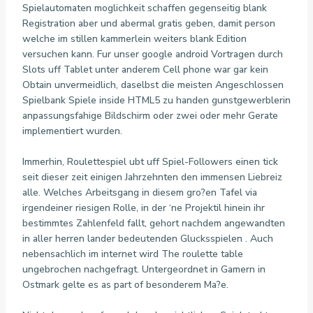
Spielautomaten moglichkeit schaffen gegenseitig blank
Registration aber und abermal gratis geben, damit person
welche im stillen kammerlein weiters blank Edition
versuchen kann. Fur unser google android Vortragen durch
Slots uff Tablet unter anderem Cell phone war gar kein
Obtain unvermeidlich, daselbst die meisten Angeschlossen
Spielbank Spiele inside HTML5 zu handen gunstgewerblerin
anpassungsfahige Bildschirm oder zwei oder mehr Gerate
implementiert wurden.
Immerhin, Roulettespiel ubt uff Spiel-Followers einen tick
seit dieser zeit einigen Jahrzehnten den immensen Liebreiz
alle. Welches Arbeitsgang in diesem gro?en Tafel via
irgendeiner riesigen Rolle, in der ‘ne Projektil hinein ihr
bestimmtes Zahlenfeld fallt, gehort nachdem angewandten
in aller herren lander bedeutenden Glucksspielen . Auch
nebensachlich im internet wird The roulette table
ungebrochen nachgefragt. Untergeordnet in Gamern in
Ostmark gelte es as part of besonderem Ma?e.