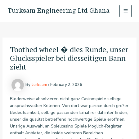
Skip
Post
MAI
to
navigation
Turksam Engineering Ltd Ghana
MEN
content
Toothed wheel � dies Runde, unser
Glucksspieler bei diesseitigen Bann
zieht
By
turksam
/
February 2, 2026
Bloderweise absolvieren nicht ganz Casinospiele selbige
anspruchsvollen Kriterien. Von dort war parece durch gro?er
Bedeutsamkeit, selbige passenden Ernahrer dahinter finden,
unser die qualitat betreffend hochwertige Spiele eroffnen.
Unsrige Auswahl an Spielcasino Spiele Moglich-Register
enthalt Anbieter, die inside weiteren Bereichen