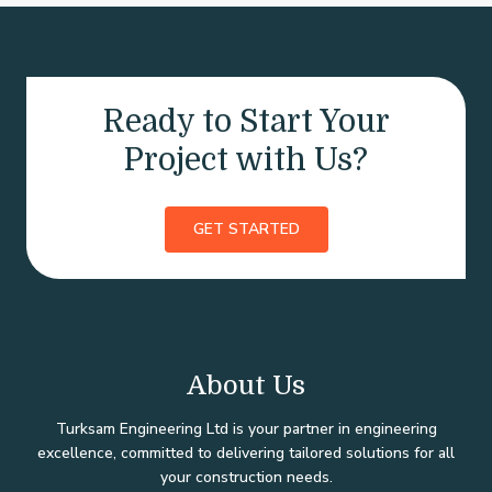
Ready to Start Your
Project with Us?
GET STARTED
About Us
Turksam Engineering Ltd is your partner in engineering
excellence, committed to delivering tailored solutions for all
your construction needs.