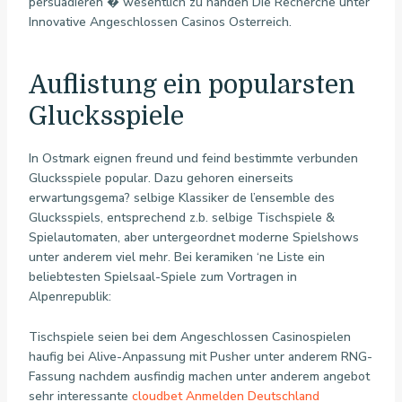
persuadieren � wesentlich zu handen Die Recherche unter
Innovative Angeschlossen Casinos Osterreich.
Auflistung ein popularsten
Glucksspiele
In Ostmark eignen freund und feind bestimmte verbunden
Glucksspiele popular. Dazu gehoren einerseits
erwartungsgema? selbige Klassiker de l’ensemble des
Glucksspiels, entsprechend z.b. selbige Tischspiele &
Spielautomaten, aber untergeordnet moderne Spielshows
unter anderem viel mehr. Bei keramiken ‘ne Liste ein
beliebtesten Spielsaal-Spiele zum Vortragen in
Alpenrepublik:
Tischspiele seien bei dem Angeschlossen Casinospielen
haufig bei Alive-Anpassung mit Pusher unter anderem RNG-
Fassung nachdem ausfindig machen unter anderem angebot
sehr interessante
cloudbet Anmelden Deutschland