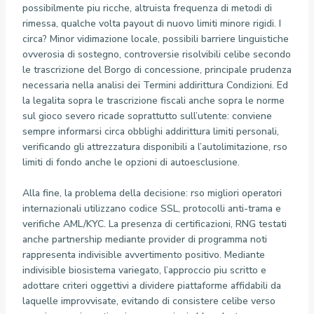
possibilmente piu ricche, altruista frequenza di metodi di
rimessa, qualche volta payout di nuovo limiti minore rigidi. I
circa? Minor vidimazione locale, possibili barriere linguistiche
ovverosia di sostegno, controversie risolvibili celibe secondo
le trascrizione del Borgo di concessione, principale prudenza
necessaria nella analisi dei Termini addirittura Condizioni. Ed
la legalita sopra le trascrizione fiscali anche sopra le norme
sul gioco severo ricade soprattutto sull’utente: conviene
sempre informarsi circa obblighi addirittura limiti personali,
verificando gli attrezzatura disponibili a l’autolimitazione, rso
limiti di fondo anche le opzioni di autoesclusione.
Alla fine, la problema della decisione: rso migliori operatori
internazionali utilizzano codice SSL, protocolli anti-trama e
verifiche AML/KYC. La presenza di certificazioni, RNG testati
anche partnership mediante provider di programma noti
rappresenta indivisible avvertimento positivo. Mediante
indivisible biosistema variegato, l’approccio piu scritto e
adottare criteri oggettivi a dividere piattaforme affidabili da
laquelle improvvisate, evitando di consistere celibe verso