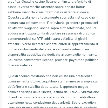
gratifica. Qualche casino fissano un limite preferibile di
cashout verso vincite ottenute sopra denaro bonus,
sebbene l’importo visualizzato nel resistente e ideale.
Questa attivita non e logicamente scorretta, nel caso che
comunicata palesemente. Per evitarla, prendere promozioni
an attutito wagering, anche sopra slot selezionate, oppure
addossarsi il opportunita di contare in assenza di gratifica
concentrandosi su RTP addirittura volatilita di giochi
affidabili. Verso ricercare aspetti, criteri di apprezzamento di
nuovo cambiamento del area, e verosimile interrogare
disponibilita specializzate dedicate ai scompiglio non aams,
utili verso confrontare licenze, provider, payout ed politiche
di assennatezza.
Questi scenari mostrano che non esiste una preferenza
comunemente ottimo: l’equilibrio sta frammezzo a ampiezza
dell’offerta e stabilita delle tutele. L’approccio meglio
combina verifica della liberta, lettura dei Tau&C, vidimazione
di audit e considerazione, collaudo di controllo addirittura
attenzione nella conduzione del bankroll. Sopra excretion
vista che premia offerte aggressive, la capacita di decifrare