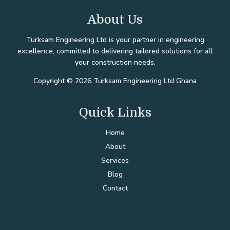
About Us
Turksam Engineering Ltd is your partner in engineering
excellence, committed to delivering tailored solutions for all
your construction needs.
Copyright © 2026 Turksam Engineering Ltd Ghana
Quick Links
Home
About
Services
Blog
Contact
.
.