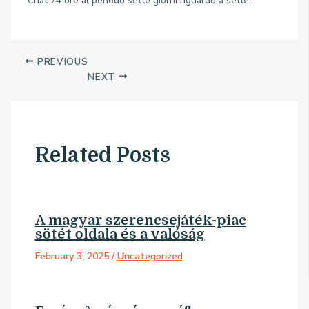
Chat 24 ore al periodo sette giorni riguardo a sette.
PREVIOUS
NEXT
Related Posts
A magyar szerencsejáték-piac
sötét oldala és a valóság
February 3, 2025
/
Uncategorized