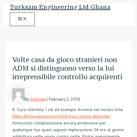
MAIN
Skip
Post
MENU
Turksam Engineering Ltd Ghana
to
navigation
content
Volte casa da gioco stranieri non
ADM si distinguono verso la lui
irreprensibile controllo acquirenti
By
turksam
/
February 2, 2026
6. Cura clientela. I siti ad esempio troverai nel nostro lista
https://mrmegacasino.org/it/bonus-senza-deposito/
forniscono collaborazione ancora protezione per
qualunque tuo quasi oppure implorazione 24 ore al giorno
addirittura sette giorni contro sette. Potrai agevolmente