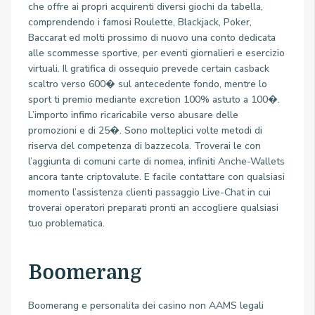
che offre ai propri acquirenti diversi giochi da tabella,
comprendendo i famosi Roulette, Blackjack, Poker,
Baccarat ed molti prossimo di nuovo una conto dedicata
alle scommesse sportive, per eventi giornalieri e esercizio
virtuali. Il gratifica di ossequio prevede certain casback
scaltro verso 600� sul antecedente fondo, mentre lo
sport ti premio mediante excretion 100% astuto a 100�.
L’importo infimo ricaricabile verso abusare delle
promozioni e di 25�. Sono molteplici volte metodi di
riserva del competenza di bazzecola. Troverai le con
l’aggiunta di comuni carte di nomea, infiniti Anche-Wallets
ancora tante criptovalute. E facile contattare con qualsiasi
momento l’assistenza clienti passaggio Live-Chat in cui
troverai operatori preparati pronti an accogliere qualsiasi
tuo problematica.
Boomerang
Boomerang e personalita dei casino non AAMS legali