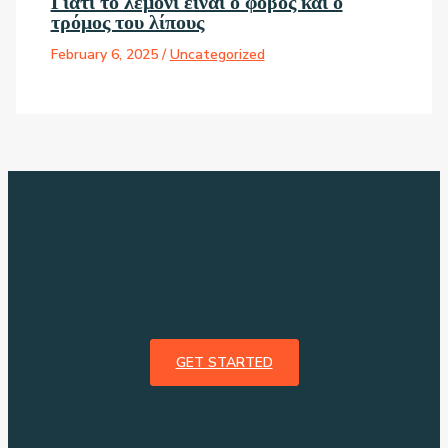
Γιατί το λεμόνι είναι ο φόβος και ο
τρόμος του λίπους
February 6, 2025
/
Uncategorized
Ready to Start Your Project
with Us?
GET STARTED