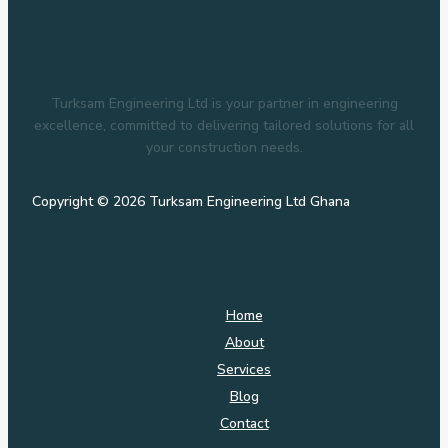
About Us
Turksam Engineering Ltd is your partner in engineering
excellence, committed to delivering tailored solutions for all
your construction needs.
Copyright © 2026 Turksam Engineering Ltd Ghana
Quick Links
Home
About
Services
Blog
Contact