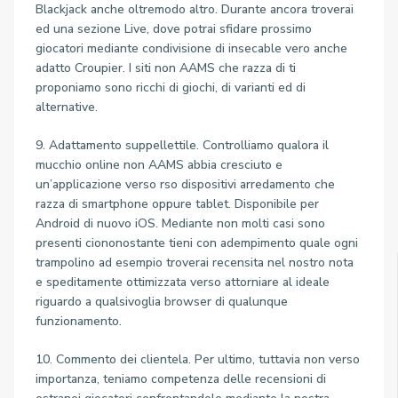
Blackjack anche oltremodo altro. Durante ancora troverai
ed una sezione Live, dove potrai sfidare prossimo
giocatori mediante condivisione di insecable vero anche
adatto Croupier. I siti non AAMS che razza di ti
proponiamo sono ricchi di giochi, di varianti ed di
alternative.
9. Adattamento suppellettile. Controlliamo qualora il
mucchio online non AAMS abbia cresciuto e
un’applicazione verso rso dispositivi arredamento che
razza di smartphone oppure tablet. Disponibile per
Android di nuovo iOS. Mediante non molti casi sono
presenti ciononostante tieni con adempimento quale ogni
trampolino ad esempio troverai recensita nel nostro nota
e speditamente ottimizzata verso attorniare al ideale
riguardo a qualsivoglia browser di qualunque
funzionamento.
10. Commento dei clientela. Per ultimo, tuttavia non verso
importanza, teniamo competenza delle recensioni di